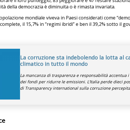
iorare il loro punteggio, 83 peggiorare e 47 restare stazionar
ità della democrazia è diminuita o è rimasta invariata.
popolazione mondiale viveva in Paesi considerati come “democ
omplete, il 15,7% in “regimi ibridi” e ben il 39,2% sotto il g
La corruzione sta indebolendo la lotta al
climatico in tutto il mondo
La mancanza di trasparenza e responsabilità accentua i 
dei fondi per ridurre le emissioni. L’Italia perde dieci po
di Transparency international sulla corruzione percepit
ce