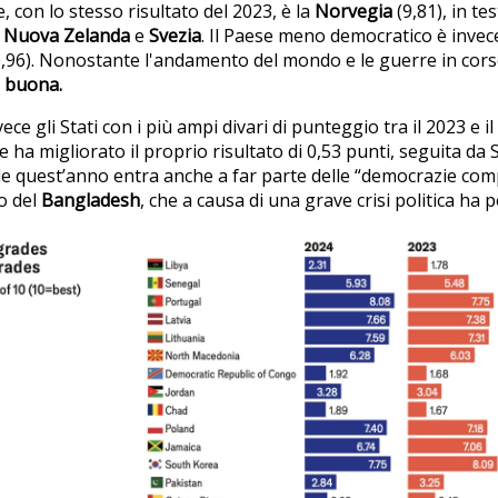
ce, con lo stesso risultato del 2023, è la
Norvegia
(9,81), in te
a
Nuova Zelanda
e
Svezia
. Il Paese meno democratico è invece
,96). Nonostante l'andamento del mondo e le guerre in cor
è buona.
ce gli Stati con i più ampi divari di punteggio tra il 2023 e i
he ha migliorato il proprio risultato di 0,53 punti, seguita da 
ale quest’anno entra anche a far parte delle “democrazie compl
o del
Bangladesh
, che a causa di una grave crisi politica ha 