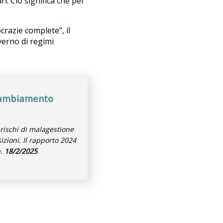
i. Ciò significa che per
razie complete”, il
overno di regimi
 cambiamento
rischi di malagestione
sizioni. Il rapporto 2024
a.
18/2/2025