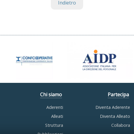
Indietro
Chi siamo
Partecipa
Aderenti
Diventa Aderente
Alleati
Diventa Alleato
Struttura
Collabora