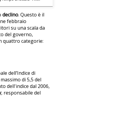
o
declino
. Questo è il
fine febbraio
itori su una scala da
to del governo,
in quattro categorie:
le dell’Indice di
l massimo di 5,5 del
 dell'indice dal 2006,
y
, responsabile del