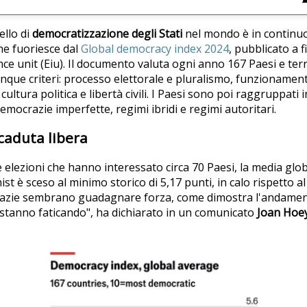
ello di
democratizzazione degli Stati
nel mondo è in continu
he fuoriesce dal
Global democracy index 2024
, pubblicato a 
nce unit (Eiu). Il documento valuta ogni anno 167 Paesi e terr
cinque criteri: processo elettorale e pluralismo, funzionamen
cultura politica e libertà civili. I Paesi sono poi raggruppati 
mocrazie imperfette, regimi ibridi e regimi autoritari.
caduta libera
elezioni che hanno interessato circa 70 Paesi, la media globa
t è sceso al minimo storico di 5,17 punti, in calo rispetto a
razie sembrano guadagnare forza, come dimostra l'andamento
 stanno faticando", ha dichiarato in un comunicato
Joan Hoe