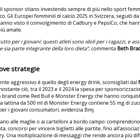
li sponsor stiano investendo sempre di più nello sport femm
o. Gli Europei femminili di calcio 2025 in Svizzera, seguiti da 
hanno visto il coinvolgimento di Cadbury e PepsiCo, che ha
 più amate.
to per i giovani: questi atleti sono idoli per i ragazzi, e ass
 sia parte integrante della loro dieta”
, commenta
Beth Bra
ove strategie
nte aggressivo è quello degli energy drink, sconsigliati dal
nostante ciò, tra il 2023 e il 2024 la spesa per sponsorizzazio
 brand come Red Bull e Monster Energy che hanno conquista
 Una lattina da 500 ml di Monster Energy contiene 55 mg di zu
i per i giovani consumatori, evidenzia Bmj.
itano alle maglie o ai cartelloni a bordo campo: comprendon
ta, concorsi per vincere biglietti alle partite, fino all’associ
y. Una moltiplicazione di messaggi che rende ancora più diffi