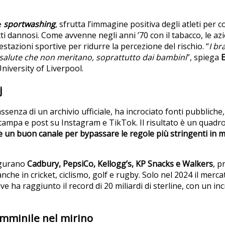
e
sportwashing
, sfrutta l’immagine positiva degli atleti per 
ti dannosi. Come avvenne negli anni ’70 con il tabacco, le az
stazioni sportive per ridurre la percezione del rischio. “
I br
di salute che non meritano, soprattutto dai bambini
”, spiega
niversity of Liverpool.
j
ssenza di un archivio ufficiale, ha incrociato fonti pubbliche, si
 stampa e post su Instagram e TikTok. Il risultato è un quad
e un buon canale per bypassare le regole più stringenti in ma
figurano
Cadbury, PepsiCo, Kellogg’s, KP Snacks e Walkers
, p
anche in cricket, ciclismo, golf e rugby. Solo nel 2024 il merc
e ha raggiunto il record di 20 miliardi di sterline, con un i
emminile nel mirino