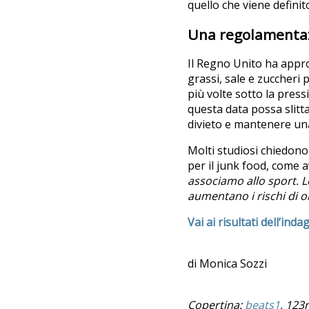
quello che viene definit
Una regolamentaz
Il Regno Unito ha appro
grassi, sale e zuccheri p
più volte sotto la pres
questa data possa slitt
divieto e mantenere una
Molti studiosi chiedono
per il junk food, come a
associamo allo sport. L
aumentano i rischi di o
Vai ai risultati dell’inda
di Monica Sozzi
Copertina:
beats1
, 123