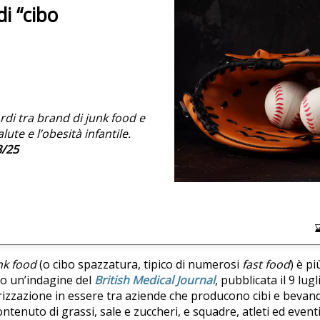
i “cibo
rdi tra brand di junk food e
lute e l’obesità infantile.
/25
nk food
(o cibo spazzatura, tipico di numerosi
fast food
) è pi
do un’indagine del
British Medical Journal
, pubblicata il 9 lu
orizzazione in essere tra aziende che producono cibi e bevan
ontenuto di grassi, sale e zuccheri, e squadre, atleti ed event