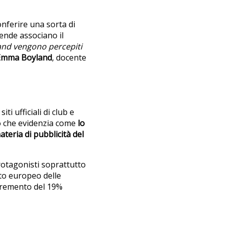
conferire una sorta di
iende associano il
and vengono percepiti
Emma Boyland
, docente
ti ufficiali di club e
ro che evidenzia come
lo
teria di pubblicità del
rotagonisti soprattutto
ato europeo delle
ncremento del 19%