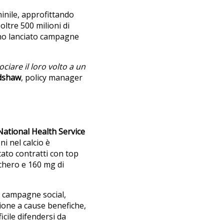
inile, approfittando
oltre 500 milioni di
nno lanciato campagne
ociare il loro volto a un
dshaw
, policy manager
National Health Service
ni nel calcio è
to contratti con top
cchero e 160 mg di
o campagne social,
azione a cause benefiche,
cile difendersi da