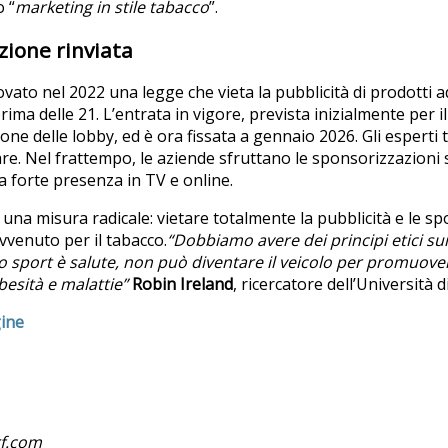
o “
marketing in stile tabacco
”.
ione rinviata
vato nel 2022 una legge che vieta la pubblicità di prodotti a
rima delle 21. L’entrata in vigore, prevista inizialmente per il
sione delle lobby, ed è ora fissata a gennaio 2026. Gli espert
are. Nel frattempo, le aziende sfruttano le sponsorizzazioni 
 forte presenza in TV e online.
 una misura radicale: vietare totalmente la pubblicità e le s
vvenuto per il tabacco.
“Dobbiamo avere dei principi etici su
o sport è salute, non può diventare il veicolo per promuove
besità e malattie”
Robin Ireland
, ricercatore dell’Università 
gine
rf.com