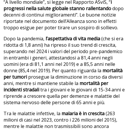
“A livello mondiale”, si legge nel Rapporto ASviS, “
i
progressi nella salute globale stanno rallentando
dopo
decenni di continui miglioramenti”. Le buone notizie
riportate nel documento dell’Alleanza sono in effetti
troppo esigue per poter tirare un sospiro di sollievo.
Dopo la pandemia,
l’aspettativa di vita media
(che si era
ridotta di 1,8 anni) ha ripreso il suo trend di crescita,
superando nel 2024 i valori del periodo pre-pandemico
in entrambi i generi, attestandosi a 81,4 anni negli
uomini (era di 81,1 anni nel 2019) e a 85,5 anni nelle
donne (85,4 nel 2019). Per quanto riguarda la
mortalità
per tumori
prosegue la diminuzione in corso da diversi
anni, mentre si mantiene stabile la
mortalità per
incidenti stradali
tra i giovani e le giovani di 15-34 anni e
riprende a crescere quella per demenze e malattie del
sistema nervoso delle persone di 65 anni e più.
Tra le malattie infettive, la
malaria è in crescita
(263
milioni di casi nel 2023, contro i 226 milioni del 2015),
mentre le malattie non trasmissibili sono ancora