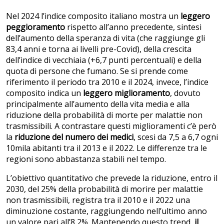
Nel 2024 l’indice composito italiano mostra un
leggero
peggioramento
rispetto all’anno precedente, sintesi
dell’aumento della speranza di vita (che raggiunge gli
83,4 anni e torna ai livelli pre-Covid), della crescita
dell’indice di vecchiaia (+6,7 punti percentuali) e della
quota di persone che fumano. Se si prende come
riferimento il periodo tra 2010 e il 2024, invece, l’indice
composito indica un
leggero miglioramento
, dovuto
principalmente all’aumento della vita media e alla
riduzione della probabilità di morte per malattie non
trasmissibili. A contrastare questi miglioramenti c’è però
la
riduzione del numero dei medici
, scesi da 7,5 a 6,7 ogni
10mila abitanti tra il 2013 e il 2022. Le differenze tra le
regioni sono abbastanza stabili nel tempo.
L’obiettivo quantitativo che prevede la riduzione, entro il
2030, del 25% della probabilità di morire per malattie
non trasmissibili, registra tra il 2010 e il 2022 una
diminuzione costante, raggiungendo nell’ultimo anno
un valore pari all’8,2%. Mantenendo questo trend,
il