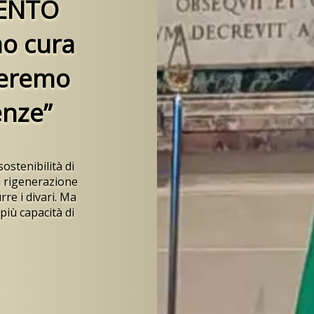
VENTO
mo cura
rreremo
nze”
ostenibilità di
e, rigenerazione
re i divari. Ma
più capacità di