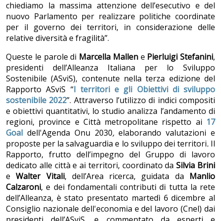
chiediamo la massima attenzione dell’esecutivo e del
nuovo Parlamento per realizzare politiche coordinate
per il governo dei territori, in considerazione delle
relative diversità e fragilità”.
Queste le parole di
Marcella Mallen
e
Pierluigi Stefanini
,
presidenti dell’Alleanza Italiana per lo Sviluppo
Sostenibile (ASviS), contenute nella terza edizione del
Rapporto ASviS “
I territori e gli Obiettivi di sviluppo
sostenibile 2022
”. Attraverso l’utilizzo di indici compositi
e obiettivi quantitativi, lo studio analizza l’andamento di
regioni, province e Città metropolitane rispetto ai
17
Goal
dell'Agenda Onu 2030
,
elaborando valutazioni e
proposte per la salvaguardia e lo sviluppo dei territori
.
Il
Rapporto, frutto dell’impegno del Gruppo di lavoro
dedicato alle città e ai territori, coordinato da
Silvia Brini
e
Walter Vitali
, dell’Area ricerca, guidata da
Manlio
Calzaroni
, e dei fondamentali contributi di tutta la rete
dell’Alleanza, è stato presentato martedì 6 dicembre al
Consiglio nazionale dell'economia e del lavoro (Cnel) dai
presidenti dell’ASviS, e commentato da esperti e