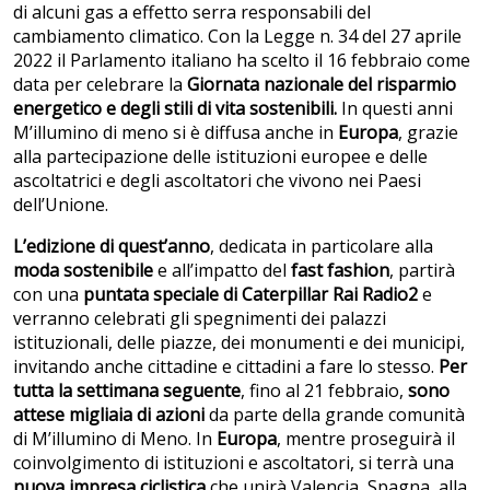
di alcuni gas a effetto serra responsabili del
cambiamento climatico. Con la Legge n. 34 del 27 aprile
2022 il Parlamento italiano ha scelto il 16 febbraio come
data per celebrare la
Giornata nazionale del risparmio
energetico e degli stili di vita sostenibili.
In questi anni
M’illumino di meno si è diffusa anche in
Europa
, grazie
alla partecipazione delle istituzioni europee e delle
ascoltatrici e degli ascoltatori che vivono nei Paesi
dell’Unione.
L’edizione di quest’anno
, dedicata in particolare alla
moda sostenibile
e all’impatto del
fast fashion
, partirà
con una
puntata speciale di Caterpillar Rai Radio2
e
verranno celebrati gli spegnimenti dei palazzi
istituzionali, delle piazze, dei monumenti e dei municipi,
invitando anche cittadine e cittadini a fare lo stesso.
Per
tutta la settimana seguente
, fino al 21 febbraio,
sono
attese migliaia di azioni
da parte della grande comunità
di M’illumino di Meno. In
Europa
, mentre proseguirà il
coinvolgimento di istituzioni e ascoltatori, si terrà una
nuova impresa ciclistica
che unirà Valencia, Spagna, alla