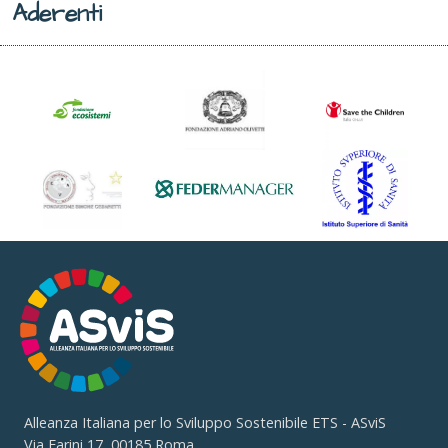
Aderenti
Alleanza Italiana per lo Sviluppo Sostenibile ETS - ASviS
Via Farini 17, 00185 Roma