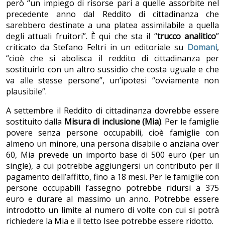
però “un impiego di risorse pari a quelle assorbite nel
precedente anno dal Reddito di cittadinanza che
sarebbero destinate a una platea assimilabile a quella
degli attuali fruitori”. È qui che sta il “
trucco analitico
”
criticato da Stefano Feltri in un editoriale su
Domani
,
“cioè che si abolisca il reddito di cittadinanza per
sostituirlo con un altro sussidio che costa uguale e che
va alle stesse persone”, un’ipotesi “ovviamente non
plausibile”.
A settembre il Reddito di cittadinanza dovrebbe essere
sostituito dalla
Misura di inclusione (Mia)
. Per le famiglie
povere senza persone occupabili, cioè famiglie con
almeno un minore, una persona disabile o anziana over
60, Mia prevede un importo base di 500 euro (per un
single), a cui potrebbe aggiungersi un contributo per il
pagamento dell’affitto, fino a 18 mesi. Per le famiglie con
persone occupabili l’assegno potrebbe ridursi a 375
euro e durare al massimo un anno. Potrebbe essere
introdotto un limite al numero di volte con cui si potrà
richiedere la Mia e il tetto Isee potrebbe essere ridotto.