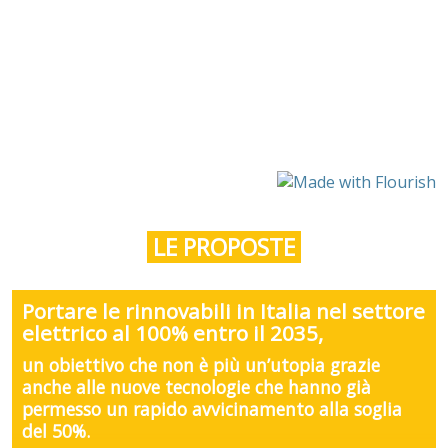
LE PROPOSTE
Portare le rinnovabili in Italia nel settore
elettrico al 100% entro il 2035,
un obiettivo che non è più un’utopia grazie
anche alle nuove tecnologie che hanno già
permesso un rapido avvicinamento alla soglia
del 50%.