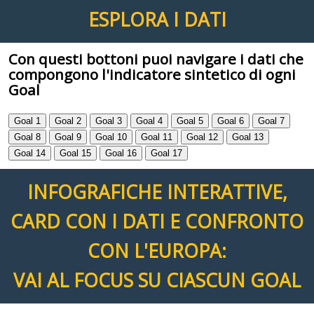
ESPLORA I DATI
Con questi bottoni puoi navigare i dati che
compongono l'indicatore sintetico di ogni
Goal
Goal 1
Goal 2
Goal 3
Goal 4
Goal 5
Goal 6
Goal 7
Goal 8
Goal 9
Goal 10
Goal 11
Goal 12
Goal 13
Goal 14
Goal 15
Goal 16
Goal 17
INFOGRAFICHE INTERATTIVE,
CARD CON I DATI E CONFRONTO
CON L'EUROPA:
VAI AL FOCUS SU CIASCUN GOAL