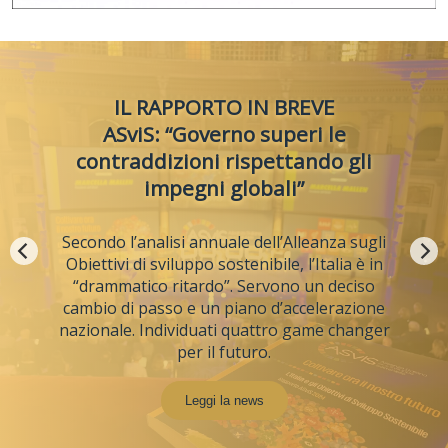
PODCAST
Focus su edilizia, Green deal,
crescita e occupazione
Ad Alta sostenibilità, dopo la presentazione del
documento annuale dell’Alleanza, una puntata
sul settore delle costruzioni. Ospiti: Ferrari
(Cgil), Giovannini (ASviS), Ricci (Ance). In studio
Manieri e Viettone.
Ascolta ora