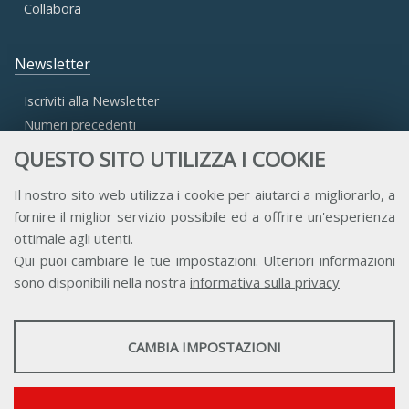
Collabora
Newsletter
Iscriviti alla Newsletter
Numeri precedenti
QUESTO SITO UTILIZZA I COOKIE
Area Riservata
Il nostro sito web utilizza i cookie per aiutarci a migliorarlo, a
fornire il miglior servizio possibile ed a offrire un'esperienza
Accesso Aderenti
ottimale agli utenti.
Accesso Consulta
Qui
puoi cambiare le tue impostazioni. Ulteriori informazioni
Accesso Team
sono disponibili nella nostra
informativa sulla privacy
STATISTICHE
CAMBIA IMPOSTAZIONI
Strumenti statistici che raccolgono dati anonimi sull'utilizzo e la
funzionalità del sito web.
Contatti
Privacy
Trasparenza
Credits
Mostra maggiori informazioni