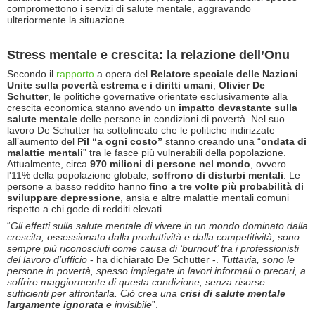
compromettono i servizi di salute mentale, aggravando
ulteriormente la situazione.
Stress mentale e crescita: la relazione dell’Onu
Secondo il
rapporto
a opera del
Relatore speciale delle Nazioni
Unite sulla povertà estrema e i diritti umani
,
Olivier De
Schutter
, le politiche governative orientate esclusivamente alla
crescita economica stanno avendo un
impatto devastante sulla
salute mentale
delle persone in condizioni di povertà. Nel suo
lavoro De Schutter ha sottolineato che le politiche indirizzate
all’aumento del
Pil “a ogni costo”
stanno creando una “
ondata di
malattie mentali
” tra le fasce più vulnerabili della popolazione.
Attualmente, circa
970 milioni di persone nel mondo
, ovvero
l'11% della popolazione globale,
soffrono di disturbi mentali
. Le
persone a basso reddito hanno
fino a tre volte più probabilità di
sviluppare depressione
, ansia e altre malattie mentali comuni
rispetto a chi gode di redditi elevati.
“
Gli effetti sulla salute mentale di vivere in un mondo dominato dalla
crescita, ossessionato dalla produttività e dalla competitività, sono
sempre più riconosciuti come causa di ‘burnout’ tra i professionisti
del lavoro d’ufficio
- ha dichiarato De Schutter -.
Tuttavia, sono le
persone in povertà, spesso impiegate in lavori informali o precari, a
soffrire maggiormente di questa condizione, senza risorse
sufficienti per affrontarla. Ciò crea una
crisi di salute mentale
largamente ignorata
e invisibile
”.