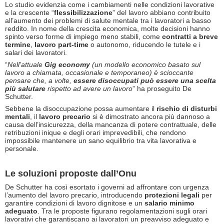
Lo studio evidenzia come i cambiamenti nelle condizioni lavorative
e la crescente “
flessibilizzazione
” del lavoro abbiano contribuito
all’aumento dei problemi di salute mentale tra i lavoratori a basso
reddito. In nome della crescita economica, molte decisioni hanno
spinto verso forme di impiego meno stabili, come
contratti a breve
termine
,
lavoro part-time
o autonomo, riducendo le tutele e i
salari dei lavoratori.
“
Nell’attuale
Gig economy
(un modello economico basato sul
lavoro a chiamata, occasionale e temporaneo) è scioccante
pensare che, a volte,
essere disoccupati può essere una scelta
più salutare
rispetto ad avere un lavoro
” ha proseguito De
Schutter.
Sebbene la disoccupazione possa aumentare il
rischio di disturbi
mentali
, il
lavoro precario
si è dimostrato ancora più dannoso a
causa dell’insicurezza, della mancanza di potere contrattuale, delle
retribuzioni inique e degli orari imprevedibili, che rendono
impossibile mantenere un sano equilibrio tra vita lavorativa e
personale.
Le soluzioni proposte dall’Onu
De Schutter ha così esortato i governi ad affrontare con urgenza
l’aumento del lavoro precario, introducendo
protezioni legali
per
garantire condizioni di lavoro dignitose e un
salario minimo
adeguato
. Tra le proposte figurano regolamentazioni sugli orari
lavorativi che garantiscano ai lavoratori un preavviso adeguato e