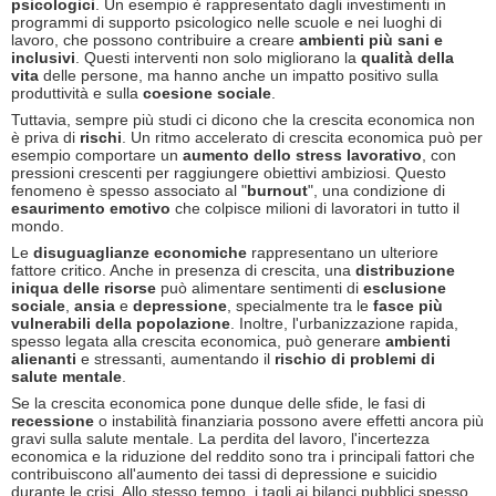
psicologici
. Un esempio è rappresentato dagli investimenti in
programmi di supporto psicologico nelle scuole e nei luoghi di
lavoro, che possono contribuire a creare
ambienti più sani e
inclusivi
. Questi interventi non solo migliorano la
qualità della
vita
delle persone, ma hanno anche un impatto positivo sulla
produttività e sulla
coesione sociale
.
Tuttavia, sempre più studi ci dicono che la crescita economica non
è priva di
rischi
. Un ritmo accelerato di crescita economica può per
esempio comportare un
aumento dello stress lavorativo
, con
pressioni crescenti per raggiungere obiettivi ambiziosi. Questo
fenomeno è spesso associato al "
burnout
", una condizione di
esaurimento emotivo
che colpisce milioni di lavoratori in tutto il
mondo.
Le
disuguaglianze economiche
rappresentano un ulteriore
fattore critico. Anche in presenza di crescita, una
distribuzione
iniqua delle risorse
può alimentare sentimenti di
esclusione
sociale
,
ansia
e
depressione
, specialmente tra le
fasce più
vulnerabili della popolazione
. Inoltre, l'urbanizzazione rapida,
spesso legata alla crescita economica, può generare
ambienti
alienanti
e stressanti, aumentando il
rischio di problemi di
salute mentale
.
Se la crescita economica pone dunque delle sfide, le fasi di
recessione
o instabilità finanziaria possono avere effetti ancora più
gravi sulla salute mentale. La perdita del lavoro, l'incertezza
economica e la riduzione del reddito sono tra i principali fattori che
contribuiscono all'aumento dei tassi di depressione e suicidio
durante le crisi. Allo stesso tempo, i tagli ai bilanci pubblici spesso