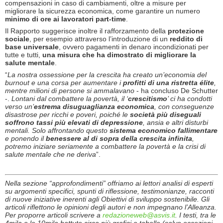
compensazioni in caso di cambiamenti, oltre a misure per
migliorare la sicurezza economica, come garantire un numero
minimo di ore ai lavoratori part-time
.
Il Rapporto suggerisce inoltre il rafforzamento della
protezione
sociale
, per esempio attraverso l’introduzione di un
reddito di
base universale
, ovvero pagamenti in denaro incondizionati per
tutte e tutti,
una misura che ha dimostrato di migliorare la
salute mentale
.
“
La nostra ossessione per la crescita ha creato un’economia del
burnout e una corsa per aumentare i
profitti di una ristretta élite
,
mentre milioni di persone si ammalavano
- ha concluso De Schutter
-.
Lontani dal combattere la povertà, il ‘
crescitismo
’ ci ha condotti
verso un’
estrema disuguaglianza economica
, con conseguenze
disastrose per ricchi e poveri, poiché le
società più diseguali
soffrono tassi più elevati di depressione
, ansia e altri disturbi
mentali. Solo affrontando questo
sistema economico fallimentare
e ponendo il
benessere al di sopra della crescita infinita
,
potremo iniziare seriamente a combattere la povertà e la crisi di
salute mentale che ne deriva
”.
Nella sezione “approfondimenti” offriamo ai lettori analisi di esperti
su argomenti specifici, spunti di riflessione, testimonianze, racconti
di nuove iniziative inerenti agli Obiettivi di sviluppo sostenibile. Gli
articoli riflettono le opinioni degli autori e non impegnano l’Alleanza.
Per proporre articoli scrivere a
redazioneweb@asvis.it
. I testi, tra le