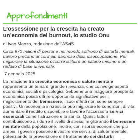
Approfondimenti
L’ossessione per la crescita ha creato
un’economia del burnout, lo studio Onu
di Ivan Manzo, redazione dell’ASviS
Circa 970 milioni di persone nel mondo soffrono di disturbi mentali.
Lavoro precario ancora più dannoso della disoccupazione. Per
migliorare la situazione occorre istituire un salario minimo e un
reddito di base universale.
7 gennaio 2025
La relazione tra
crescita economica
e
salute mentale
rappresenta un tema di grande rilevanza, che coinvolge aspetti
economici, sociali e psicologici. Sebbene una maggiore prosperità
economica possa offrire opportunità significative per il
miglioramento del
benessere
, i suoi effetti non sono sempre
positivi. Un'economia in crescita può migliorare le condizioni di vita,
aumentare il reddito disponibile e favorire l'accesso a
servizi
essenziali
come l'istruzione e la sanità. Questi fattori
contribuiscono a ridurre il livello di stress, migliorando il
benessere
mentale
della popolazione. Inoltre, con risorse economiche più
ampie, i governi possono investire nei servizi di salute mentale,
potenziando la prevenzione e il trattamento dei
disturbi