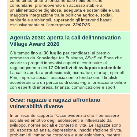
come diritto umano fondamentale nelle politiche
comunitarie, promuovendo un accesso stabile a
un'alimentazione dignitosa, adeguata e sostenibile e una
maggiore integrazione tra le politiche agricole, sociali,
sanitarie e ambientali, superando gli interventi basati
esclusivamente sull'emergenza.
22/07/26
Agenda 2030: aperta la call dell’Innovation
Village Award 2026
C'è tempo fino al
30 luglio
per candidarsi al premio
promosso da Knowledge for Business, ASviS ed Enea che
valorizza progetti innovativi capaci di contribuire al
raggiungimento dei
17 Obiettivi
di sviluppo sostenibile
.
La call è aperta a professionisti, ricercatori, startup, spin-off,
Pmi, imprese sociali, associazioni e fondazioni. I finalisti
accederanno a un percorso di
coaching
e formazione online
con esperti di impresa, finanza, comunicazione e sport.
Ocse: ragazze e ragazzi affrontano
vulnerabilità diverse
In un recente rapporto l'Ocse evidenzia che il benessere
sociale ed emotivo degli adolescenti è influenzato da
sviluppo, norme sociali e contesti di vita. Le ragazze sono
più esposte ad ansia, depressione, insoddisfazione di vita,
problemi di immagine corporea e autolesionismo, mentre i