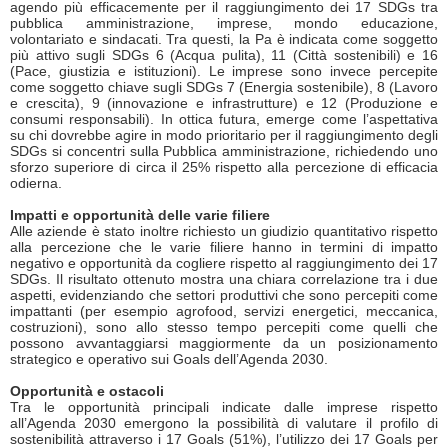
agendo più efficacemente per il raggiungimento dei 17 SDGs tra
pubblica amministrazione, imprese, mondo educazione,
volontariato e sindacati. Tra questi, la Pa è indicata come soggetto
più attivo sugli SDGs 6 (Acqua pulita), 11 (Città sostenibili) e 16
(Pace, giustizia e istituzioni). Le imprese sono invece percepite
come soggetto chiave sugli SDGs 7 (Energia sostenibile), 8 (Lavoro
e crescita), 9 (innovazione e infrastrutture) e 12 (Produzione e
consumi responsabili). In ottica futura, emerge come l’aspettativa
su chi dovrebbe agire in modo prioritario per il raggiungimento degli
SDGs si concentri sulla Pubblica amministrazione, richiedendo uno
sforzo superiore di circa il 25% rispetto alla percezione di efficacia
odierna.
Impatti e opportunità delle varie filiere
Alle aziende è stato inoltre richiesto un giudizio quantitativo rispetto
alla percezione che le varie filiere hanno in termini di impatto
negativo e opportunità da cogliere rispetto al raggiungimento dei 17
SDGs. Il risultato ottenuto mostra una chiara correlazione tra i due
aspetti, evidenziando che settori produttivi che sono percepiti come
impattanti (per esempio agrofood, servizi energetici, meccanica,
costruzioni), sono allo stesso tempo percepiti come quelli che
possono avvantaggiarsi maggiormente da un posizionamento
strategico e operativo sui Goals dell’Agenda 2030.
Opportunità e ostacoli
Tra le opportunità principali indicate dalle imprese rispetto
all’Agenda 2030 emergono la possibilità di valutare il profilo di
sostenibilità attraverso i 17 Goals (51%), l’utilizzo dei 17 Goals per