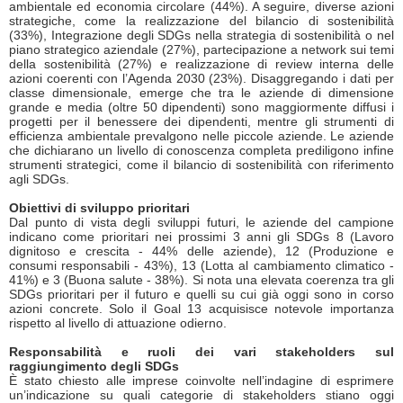
ambientale ed economia circolare (44%). A seguire, diverse azioni
strategiche, come la realizzazione del bilancio di sostenibilità
(33%), Integrazione degli SDGs nella strategia di sostenibilità o nel
piano strategico aziendale (27%), partecipazione a network sui temi
della sostenibilità (27%) e realizzazione di review interna delle
azioni coerenti con l’Agenda 2030 (23%). Disaggregando i dati per
classe dimensionale, emerge che tra le aziende di dimensione
grande e media (oltre 50 dipendenti) sono maggiormente diffusi i
progetti per il benessere dei dipendenti, mentre gli strumenti di
efficienza ambientale prevalgono nelle piccole aziende. Le aziende
che dichiarano un livello di conoscenza completa prediligono infine
strumenti strategici, come il bilancio di sostenibilità con riferimento
agli SDGs.
Obiettivi di sviluppo prioritari
Dal punto di vista degli sviluppi futuri, le aziende del campione
indicano come prioritari nei prossimi 3 anni gli SDGs 8 (Lavoro
dignitoso e crescita - 44% delle aziende), 12 (Produzione e
consumi responsabili - 43%), 13 (Lotta al cambiamento climatico -
41%) e 3 (Buona salute - 38%). Si nota una elevata coerenza tra gli
SDGs prioritari per il futuro e quelli su cui già oggi sono in corso
azioni concrete. Solo il Goal 13 acquisisce notevole importanza
rispetto al livello di attuazione odierno.
Responsabilità e ruoli dei vari stakeholders sul
raggiungimento degli SDGs
È stato chiesto alle imprese coinvolte nell’indagine di esprimere
un’indicazione su quali categorie di stakeholders stiano oggi