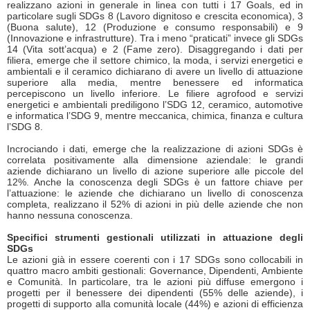
realizzano azioni in generale in linea con tutti i 17 Goals, ed in
particolare sugli SDGs 8 (Lavoro dignitoso e crescita economica), 3
(Buona salute), 12 (Produzione e consumo responsabili) e 9
(Innovazione e infrastrutture). Tra i meno “praticati” invece gli SDGs
14 (Vita sott’acqua) e 2 (Fame zero). Disaggregando i dati per
filiera, emerge che il settore chimico, la moda, i servizi energetici e
ambientali e il ceramico dichiarano di avere un livello di attuazione
superiore alla media, mentre benessere ed informatica
percepiscono un livello inferiore. Le filiere agrofood e servizi
energetici e ambientali prediligono l’SDG 12, ceramico, automotive
e informatica l’SDG 9, mentre meccanica, chimica, finanza e cultura
l’SDG 8.
Incrociando i dati, emerge che la realizzazione di azioni SDGs è
correlata positivamente alla dimensione aziendale: le grandi
aziende dichiarano un livello di azione superiore alle piccole del
12%. Anche la conoscenza degli SDGs è un fattore chiave per
l’attuazione: le aziende che dichiarano un livello di conoscenza
completa, realizzano il 52% di azioni in più delle aziende che non
hanno nessuna conoscenza.
Specifici strumenti gestionali utilizzati in attuazione degli
SDGs
Le azioni già in essere coerenti con i 17 SDGs sono collocabili in
quattro macro ambiti gestionali: Governance, Dipendenti, Ambiente
e Comunità. In particolare, tra le azioni più diffuse emergono i
progetti per il benessere dei dipendenti (55% delle aziende), i
progetti di supporto alla comunità locale (44%) e azioni di efficienza