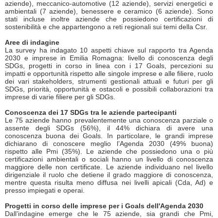
aziende), meccanico-automotive (12 aziende), servizi energetici e
ambientali (7 aziende), benessere e ceramico (6 aziende). Sono
stati incluse inoltre aziende che possiedono certificazioni di
sostenibilità e che appartengono a reti regionali sui temi della Csr.
Aree di indagine
La survey ha indagato 10 aspetti chiave sul rapporto tra Agenda
2030 e imprese in Emilia Romagna: livello di conoscenza degli
SDGs, progetti in corso in linea con i 17 Goals, percezioni su
impatti e opportunità rispetto alle singole imprese e alle filiere, ruolo
dei vari stakeholders, strumenti gestionali attuali e futuri per gli
SDGs, priorità, opportunità e ostacoli e possibili collaborazioni tra
imprese di varie filiere per gli SDGs.
Conoscenza dei 17 SDGs tra le aziende partecipanti
Le 75 aziende hanno prevalentemente una conoscenza parziale o
assente degli SDGs (56%), il 44% dichiara di avere una
conoscenza buona dei Goals. In particolare, le grandi imprese
dichiarano di conoscere meglio l’Agenda 2030 (49% buona)
rispetto alle Pmi (35%). Le aziende che possiedono una o più
certificazioni ambientali o sociali hanno un livello di conoscenza
maggiore delle non certificate. Le aziende individuano nel livello
dirigenziale il ruolo che detiene il grado maggiore di conoscenza,
mentre questa risulta meno diffusa nei livelli apicali (Cda, Ad) e
presso impiegati e operai.
Progetti in corso delle imprese per i Goals dell'Agenda 2030
Dall’indagine emerge che le 75 aziende, sia grandi che Pmi,