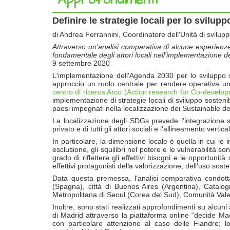
Definire le strategie locali per lo svilup
di Andrea Ferrannini, Coordinatore dell'Unità di svilupp
Attraverso un'analisi comparativa di alcune esperienze in
fondamentale degli attori locali nell'implementazione 
9 settembre 2020
L'implementazione dell'Agenda 2030 per lo sviluppo so
approccio un ruolo centrale per rendere operativa un
centro di ricerca Arco (Action research for Co-develo
implementazione di strategie locali di sviluppo sostenibil
paesi impegnati nella localizzazione dei Sustainable d
La localizzazione degli SDGs prevede l'integrazione sis
privato e di tutti gli attori sociali e l'allineamento verti
In particolare, la dimensione locale è quella in cui le
esclusione, gli squilibri nel potere e le vulnerabilità son
grado di riflettere gli effettivi bisogni e le opportunità 
effettivi protagonisti della valorizzazione, dell'uso sos
Data questa premessa, l'analisi comparativa condotta
(Spagna), città di Buenos Aires (Argentina), Catalog
Metropolitana di Seoul (Corea del Sud), Comunità Val
Inoltre, sono stati realizzati approfondimenti su alcuni 
di Madrid attraverso la piattaforma online “decide Madr
con particolare attenzione al caso delle Fiandre; 