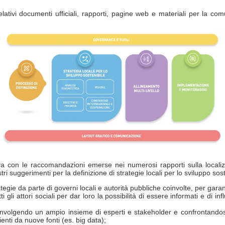
elativi documenti ufficiali, rapporti, pagine web e materiali per la co
tiva con le raccomandazioni emerse nei numerosi rapporti sulla locali
tri suggerimenti per la definizione di strategie locali per lo sviluppo sos
ategie da parte di governi locali e autorità pubbliche coinvolte, per gar
 gli attori sociali per dar loro la possibilità di essere informati e di i
nvolgendo un ampio insieme di esperti e stakeholder e confrontandosi 
ienti da nuove fonti (es. big data);