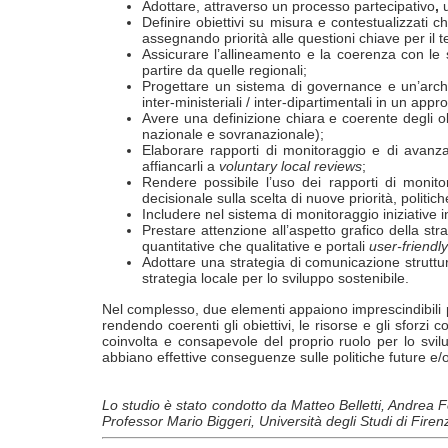
Adottare, attraverso un processo partecipativo
,
Definire obiettivi su misura e contestualizzati
assegnando priorità alle questioni chiave per il te
Assicurare l’allineamento e la coerenza con le s
partire da quelle regionali;
Progettare un sistema di governance e un’archite
inter-ministeriali / inter-dipartimentali in un appr
Avere una definizione chiara e coerente degli obie
nazionale e sovranazionale);
Elaborare rapporti di monitoraggio e di avanzame
affiancarli a
voluntary local reviews
;
Rendere possibile l’uso dei rapporti di monito
decisionale sulla scelta di nuove priorità, politic
Includere nel sistema di monitoraggio iniziative in
Prestare attenzione all’aspetto grafico della str
quantitative che qualitative e portali
user-friendl
Adottare una strategia di comunicazione struttur
strategia locale per lo sviluppo sostenibile.
Nel complesso, due elementi appaiono imprescindibili per 
rendendo coerenti gli obiettivi, le risorse e gli sforzi c
coinvolta e consapevole del proprio ruolo per lo svilu
abbiano effettive conseguenze sulle politiche future e/o
Lo studio è stato condotto da Matteo Belletti, Andrea F
Professor Mario Biggeri, Università degli Studi di Firen