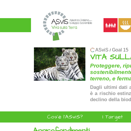
ASviS
Goal 15
/
VITA SUL
Proteggere, rip
sostenibilmente
terreno, e ferma
Dagli ultimi dati 
è a rischio estinz
declino della biod
Cos'è l'ASviS?
I Target
Approfondimenti