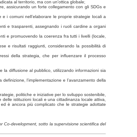
cata al territorio, ma con un’ottica globale;
lore, assicurando un forte collegamento con gli SDGs e
 e i comuni nell’elaborare le proprie strategie locali a
ienti e trasparenti, assegnando i ruoli cardine a organi
ti e promuovendo la coerenza fra tutti i livelli (locale,
e e risultati raggiunti, considerando la possibilità di
essi della strategia, che per influenzare il processo
e la diffusione al pubblico, utilizzando informazioni sia
la definizione, l’implementazione e l’avanzamento della
tegie, politiche e iniziative per lo sviluppo sostenibile,
 delle istituzioni locali e una cittadinanza locale attiva,
o, ed è ancora più complicato che le strategie adottate
or Co-development, sotto la supervisione scientifica del