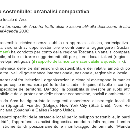
po sostenibile: un'analisi comparativa
o locale di Arco
ternazionali, Arco ha tratto alcune lezioni utili alla definizione di str
dell'Agenda 2030.
stenibile richiede senza dubbio un approccio olistico, partecipativo 
a visione di sviluppo sostenibile e contribuire a raggiungere i Susta
pment)
ha condotto per conto della regione Toscana un'analisi comparati
e, al fine di trarre suggerimenti utili per gli enti locali italiani (regioni
evelopment goals (
il rapporto della ricerca è scaricabile a questo link
).
temica delle tre dimensioni di sostenibilità e dei relativi ambiti di pol
cale tra livelli di governance internazionale, nazionale, regionale e locale.
 interazioni fra istituzioni, organizzazioni e cittadini avvengono in man
o percepite in maniera più forte dai cittadini. È quindi il livello in cui è
specifiche del territorio. Dandogli la possibilità di rivestire un ruolo att
tenibile e della protezione delle risorse economiche, sociali e ambientali 
 da Arco ha riguardato le seguenti esperienze di strategie locali di 
na (Spagna), Fiandre (Belgio), New York City (Stati Uniti), Nord Re
enciana (Spagna) e Galles (Regno Unito).
aspetti specifici delle strategie locali per lo sviluppo sostenibile, in pa
id” ; l’approfondita analisi diagnostica condotta dalla regione Lombardi
lo strumento di posizionamento e monitoraggio denominato “Mandal