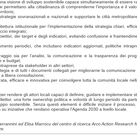
una visione di sviluppo sostenibile
capace simultaneamente di essere radi
 che permettano alla cittadinanza di comprenderne l’importanza e il va
rritorio;
trategie sovranazionali e nazionali e supportare le città metropolitane
ttura istituzionale per l’implementazione della strategia chiari, effic
occio integrato;
ttivi, dei target e degli indicatori, evitando confusione e fraintendimen
nto periodici, che includano indicatori aggiornati, politiche intrapres
raggio sia per l’analisi, la comunicazione e la trasparenza dei progr
he e budget;
traprese da stakeholder in altri settori;
ategia e di tutti i documenti collegati per migliorarne la comunicazione 
y
a libera consultazione;
ata, efficace e innovativa per coinvolgere tutta la comunità locale nel
rendere gli attori locali capaci di definire, guidare e implementare stra
ollettivi: una forte ownership politica e volontà di lungo periodo da parte
ppo sostenibile. Senza questi elementi è difficile iniziare il process
 su iniziative che rendano operativa l'Agenda 2030 a livello locale.
errannini ed Elisa Marrocu del centro di ricerca Arco Action Research f
ze.