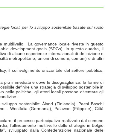
ategie locali per lo sviluppo sostenibile basate sul ruolo
e multilivello. La governance locale riveste in questo
inable development goals (SDGs). In questo quadro, il
va di alcune esperienze internazionali di definizione e
, città metropolitane, unioni di comuni, comuni) e di altri
icy, il coinvolgimento orizzontale del settore pubblico,
iera più immediata e dove le disuguaglianze, le forme di
 possibile definire una strategia di sviluppo sostenibile in
ivo nelle politiche, gli attori locali possono diventare gli
condivise.
sviluppo sostenibile: Åland (Finlandia), Paesi Baschi
no - Westfalia (Germania), Palawan (Filippine), Città
rticolare: il processo partecipativo realizzato dal comune
a; l’allineamento multilivello delle strategie in Belgio
a”, sviluppato dalla Confederazione nazionale delle