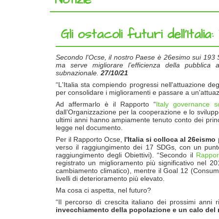
Gli ostacoli futuri dell’Ital
Secondo l'Ocse, il nostro Paese è 26esimo sui 193 
ma serve migliorare l’efficienza della pubblica a
subnazionale.
27/10/21
“L'Italia sta compiendo progressi nell'attuazione deg
per consolidare i miglioramenti e passare a un'attua
Ad affermarlo è il Rapporto “
Italy governance s
dall’Organizzazione per la cooperazione e lo sviluppo
ultimi anni hanno ampiamente tenuto conto dei princip
legge nel documento.
Per il Rapporto Ocse,
l'Italia si colloca al 26eism
verso il raggiungimento dei 17 SDGs, con un punte
raggiungimento degli Obiettivi). “Secondo il
Rappor
registrato un miglioramento più significativo nel 2
cambiamento climatico), mentre il Goal 12 (Consumo 
livelli di deterioramento più elevato.
Ma cosa ci aspetta, nel futuro?
“Il percorso di crescita italiano dei prossimi anni 
invecchiamento della popolazione e un calo del 