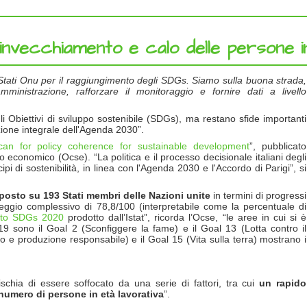
ia: invecchiamento e calo delle persone 
Stati Onu per il raggiungimento degli SDGs. Siamo sulla buona strada,
mministrazione, rafforzare il monitoraggio e fornire dati a livello
li Obiettivi di sviluppo sostenibile (SDGs), ma restano sfide importanti
zione integrale dell'Agenda 2030”.
can for policy coherence for sustainable development
”, pubblicato
 economico (Ocse). “La politica e il processo decisionale italiani degli
i di sostenibilità, in linea con l'Agenda 2030 e l'Accordo di Parigi”, si
o posto su 193 Stati membri delle Nazioni unite
in termini di progressi
ggio complessivo di 78,8/100 (interpretabile come la percentuale di
to SDGs 2020
prodotto dall’Istat”, ricorda l’Ocse, “le aree in cui si è
019 sono il Goal 2 (Sconfiggere la fame) e il Goal 13 (Lotta contro il
e produzione responsabile) e il Goal 15 (Vita sulla terra) mostrano i
rischia di essere soffocato da una serie di fattori, tra cui
un rapido
numero di persone in età lavorativa
”.