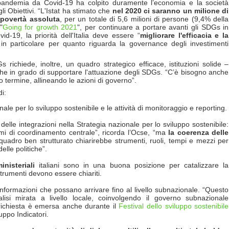
pandemia da Covid-19 ha colpito duramente l’economia e la società
li Obiettivi. “L'Istat ha stimato che
nel 2020 ci saranno
un milione di
 povertà assoluta
, per un totale di 5,6 milioni di persone (9,4% della
"
Going for growth 2021
", per continuare a portare avanti gli SDGs in
d-19, la priorità dell'Italia deve essere “
migliorare l'efficacia e la
 in particolare per quanto riguarda la governance degli investimenti
richiede, inoltre, un quadro strategico efficace, istituzioni solide –
iche in grado di supportare l'attuazione degli SDGs. “C’è bisogno anche
o termine, allineando le azioni di governo”.
i:
ale per lo sviluppo sostenibile e le attività di monitoraggio e reporting.
 delle integrazioni nella Strategia nazionale per lo sviluppo sostenibile:
smi di coordinamento centrale”, ricorda l’Ocse, “ma
la coerenza delle
quadro ben strutturato chiarirebbe strumenti, ruoli, tempi e mezzi per
elle politiche”.
inisteriali
italiani sono in una buona posizione per catalizzare la
strumenti devono essere chiariti.
informazioni che possano arrivare fino al livello subnazionale. “Questo
lisi mirata a livello locale, coinvolgendo il governo subnazionale
a richiesta è emersa anche durante il
Festival dello sviluppo sostenibile
uppo Indicatori.