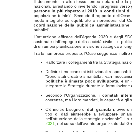
Il documento fa allo stesso tempo notare che la 
nazionali, arrestando o invertendo i progressi verso g
persone in più rispetto al 2019 in condizioni di
popolazione totale)”. Secondo il rapporto dell'Ocse 
modo integrato ed equilibrato e riprendersi dal Covi
coordinazione della pubblica amministrazione
,
pubblici”.
L'attuazione efficace dell'Agenda 2030 e degli SDGs 
sostenute dall'impegno della società civile – e polit
di un’ampia pianificazione e visione strategica a lung
Tra le numerose proposte, l’Ocse suggerisce inoltre d
Rafforzare i collegamenti tra la Strategia nazion
Definire i meccanismi istituzionali responsabili
“Sono stati creati e smantellati vari meccani
politiche è rimasta poco sviluppata
, e un 
integrare la Strategia durante la formulazione d
Secondo l’Organizzazione, i
comitati interm
coerenza, ma i loro mandati, le capacità e gli 
C’è inoltre bisogno di
dati granulari
, ovvero 
tipo di dati aiuterebbe a sviluppare un'ana
nell'attuazione della strategia nazionale”. L
2021
, nel corso dell’evento organizzato dal Gr