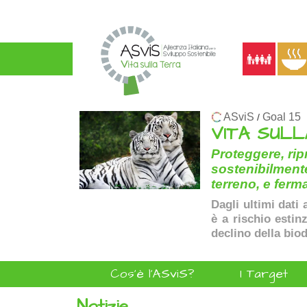
ASviS
Goal 15
/
VITA SUL
Proteggere, rip
sostenibilmente
terreno, e ferma
Dagli ultimi dati 
è a rischio estinz
declino della biod
Cos'è l'ASviS?
I Target
Notizie