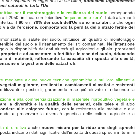
 e per rispettare la legge dell'Ue sul clima,
dobbiamo urgentemente
emi naturali in tutta l'Ue
.
rettiva per il monitoraggio e la resilienza del suolo
perseguendo
ro il 2050, in linea con l'obiettivo "
inquinamento zero
”. I dati allarmanti
te tra il 60 e il 70% dei suoli dell'Ue sono insalubri
, e che
ogni
 via dall’erosione, comportando la perdita dello strato fertile del
armonizzata di salute del suolo, istituisce un quadro di monitoraggio
bile del suolo e il risanamento dei siti contaminati. Nell’intenzione
 la disponibilità dei dati aiuterà gli agricoltori e gli altri proprietari
propriati e ad aumentare la fertilit
à
e le rese del suolo, riducendo
 di nutrienti, rafforzando la capacità di risposta alla siccit
à
,
enzione e la gestione delle catastrofi.
te mediante alcune nuove tecniche genomiche e sui loro alimenti e
vegetali migliorate, resilienti ai cambiamenti climatici e resistenti
tilizzanti e pesticidi, garantendo rese più elevate e riducendo la
uzione e alla commercializzazione di materiale riproduttivo vegetale e
are la diversit
à
e la qualit
à
delle sementi
, delle talee e di altro
pondere alle esigenze future
, con la resistenza alle malattie e alle
uendo a preservare la diversità genetica delle colture agricole e a
ta di direttiva
anche
nuove misure per la riduzione degli sprechi
sta indicano i dati significativi dell’impatto di questi sprechi in termini