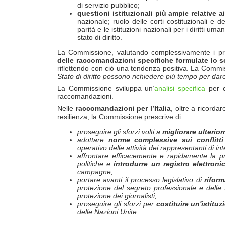
di servizio pubblico;
questioni istituzionali più ampie relative ai 
nazionale; ruolo delle corti costituzionali e d
parità e le istituzioni nazionali per i diritti um
stato di diritto.
La Commissione, valutando complessivamente i prog
delle raccomandazioni specifiche formulate lo s
riflettendo con ciò una tendenza positiva. La Com
Stato di diritto possono richiedere più tempo per dare i
La Commissione sviluppa un’
analisi specifica
per c
raccomandazioni.
Nelle
raccomandazioni per l’Italia
, oltre a ricorda
resilienza, la Commissione prescrive di:
proseguire gli sforzi volti a
migliorare ulterior
adottare
norme complessive sui conflitti
operativo delle attivit
à
dei rappresentanti di in
affrontare efficacemente e rapidamente la pr
politiche e
introdurre un registro elettroni
campagne;
portare avanti il processo legislativo di
riform
protezione del segreto professionale e delle 
protezione dei giornalisti;
proseguire gli sforzi per
costituire un'istituz
delle Nazioni Unite.