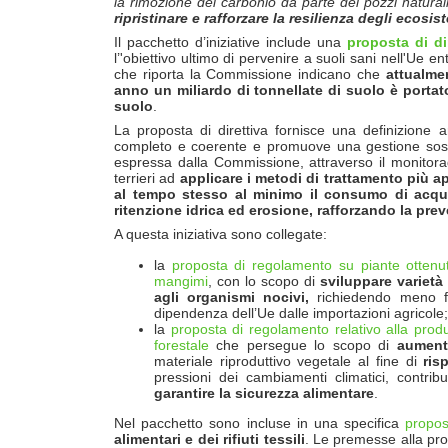
la rimozione del carbonio da parte dei pozzi naturali
ripristinare e rafforzare la resilienza degli ecosist
Il pacchetto d’iniziative include una
proposta di di
l’'obiettivo ultimo di pervenire a suoli sani nell'Ue ent
che riporta la Commissione indicano che
attualmen
anno un miliardo di tonnellate di suolo è portato
suolo
.
La proposta di direttiva fornisce una definizione 
completo e coerente e promuove una gestione sosteni
espressa dalla Commissione, attraverso il monitoraggio
terrieri ad
applicare i metodi di trattamento più ap
al tempo stesso al minimo il consumo di acqua e
ritenzione idrica ed erosione, rafforzando la prev
A questa iniziativa sono collegate:
la
proposta di regolamento su piante ottenu
mangimi
, con lo scopo di
sviluppare variet
à
agli organismi nocivi,
richiedendo meno fer
dipendenza dell’Ue dalle importazioni agricole;
la
proposta di regolamento relativo alla prod
forestale
che persegue lo scopo di
aument
materiale riproduttivo vegetale al fine di
ris
pressioni dei cambiamenti climatici, contrib
garantire la sicurezza alimentare
.
Nel pacchetto sono incluse in una specifica
propos
alimentari e dei rifiuti tessili
. Le premesse alla propo