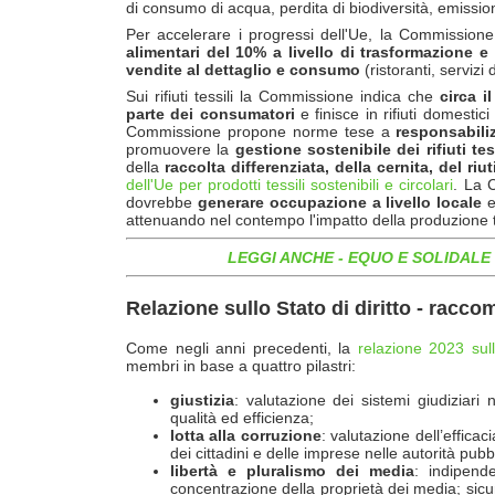
di consumo di acqua, perdita di biodiversità, emission
Per accelerare i progressi dell'Ue, la Commissio
alimentari del 10% a livello di trasformazione 
vendite al dettaglio e consumo
(ristoranti, servizi 
Sui rifiuti tessili la Commissione indica che
circa i
parte dei consumatori
e finisce in rifiuti domestici
Commissione propone norme tese a
responsabiliz
promuovere la
gestione sostenibile dei rifiuti tes
della
raccolta differenziata, della cernita, del riut
dell'Ue per prodotti tessili sostenibili e circolari
. La C
dovrebbe
generare occupazione a livello locale
attenuando nel contempo l'impatto della produzione tes
LEGGI ANCHE -
EQUO E SOLIDALE I
Relazione sullo Stato di diritto - racco
Come negli anni precedenti, la
relazione 2023 sull
membri in base a quattro pilastri:
giustizia
: valutazione dei sistemi giudiziari
qualità ed efficienza;
lotta alla corruzione
: valutazione dell’efficac
dei cittadini e delle imprese nelle autorità pubb
libertà
e pluralismo dei media
: indipend
concentrazione della proprietà dei media; sicu