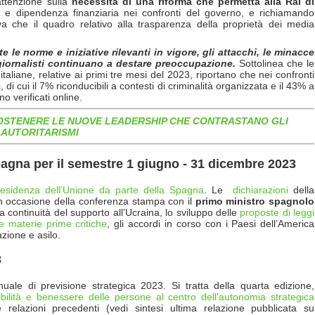
attenzione sulla
necessità di una riforma che permetta alla Rai di
e
e dipendenza finanziaria nei confronti del governo, e richiamando
va che il quadro relativo alla trasparenza della proprietà dei media
 le norme e iniziative rilevanti in vigore, gli attacchi, le minacce
 giornalisti continuano a destare preoccupazione.
Sottolinea che le
 italiane, relative ai primi tre mesi del 2023, riportano che nei confronti
i, di cui il 7% riconducibili a contesti di criminalità organizzata e il 43% a
no verificati online.
SOSTENERE LE NUOVE LEADERSHIP CHE CONTRASTANO GLI
AUTORITARISMI
agna per il semestre 1 giugno - 31 dicembre 2023
esidenza dell’Unione da parte della Spagna
. Le
dichiarazioni
della
 in occasione della conferenza stampa con il
primo ministro spagnolo
la continuità del supporto all’Ucraina, lo sviluppo delle
proposte di leggi
e materie prime critiche
, gli accordi in corso con i Paesi dell’America
azione e asilo.
3
nuale di previsione strategica 2023. Si tratta della quarta edizione,
ibilità e benessere delle persone al centro dell'autonomia strategica
e relazioni precedenti (vedi sintesi ultima relazione pubblicata su