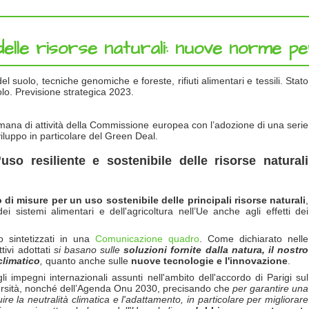
delle risorse naturali: nuove norme pe
l suolo, tecniche genomiche e foreste, rifiuti alimentari e tessili. Stato
olo. Previsione strategica 2023.
timana di attività della Commissione europea con l’adozione di una serie
sviluppo in particolare del Green Deal.
’uso resiliente e sostenibile delle risorse naturali
 di misure per un uso sostenibile delle principali risorse naturali
,
i sistemi alimentari e dell'agricoltura nell’Ue anche agli effetti dei
no sintetizzati in una
Comunicazione quadro
. Come dichiarato nelle
tivi adottati
si basano sulle
soluzioni fornite dalla natura, il nostro
climatico
,
quanto anche
sulle
nuove tecnologie e l'innovazione
.
 impegni internazionali assunti nell'ambito dell'accordo di Parigi sul
versità, nonché dell’Agenda Onu 2030, precisando che
per garantire una
re la neutralit
à
climatica e l'adattamento, in particolare per migliorare