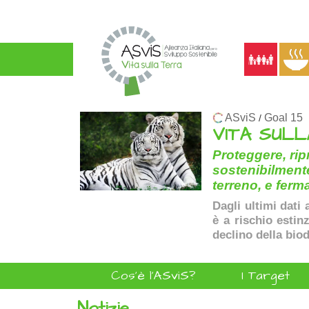
ASviS
Goal 15
/
VITA SUL
Proteggere, rip
sostenibilmente
terreno, e ferma
Dagli ultimi dati 
è a rischio estinz
declino della biod
Cos'è l'ASviS?
I Target
Notizie