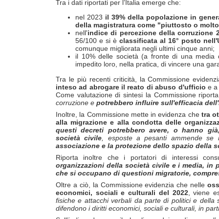
Tra i dati riportati
per l’Italia emerge che:
nel 2023
il 39% della popolazione in gener
della magistratura come "piuttosto o molt
nell'
indice di percezione della corruzione 
56/100 e si è
classificata al 16° posto nel
comunque migliorata negli ultimi cinque anni;
il 10% delle società (a fronte di una media d
impedito loro, nella pratica, di vincere una gar
Tra le più recenti criticità, la Commissione eviden
inteso ad abrogare il reato di abuso d'ufficio
e a 
Come valutazione di sintesi la Commissione riport
corruzione
e
potrebbero influire sull'efficacia del
Inoltre, la Commissione mette in evidenza che
tra o
alla migrazione e alla condotta delle organizzaz
questi decreti potrebbero avere, o hanno gi
à
societ
à
civile
, esposte a pesanti ammende se n
associazione e la protezione dello spazio della s
Riporta inoltre che i portatori di interessi co
organizzazioni della societ
à
civile e i media, in
che si occupano di questioni migratorie, compre
Oltre a ciò, la Commissione evidenzia che nelle
oss
economici, sociali e culturali del 2022
, viene 
fisiche e attacchi verbali da parte di politici e della
difendono i diritti economici, sociali e culturali, in par