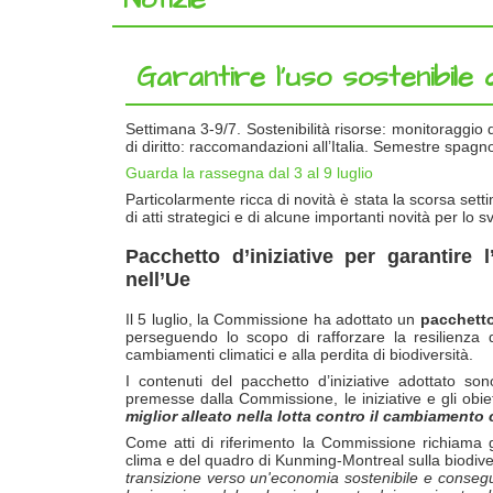
Garantire l’uso sostenibile 
Settimana 3-9/7. Sostenibilità risorse: monitoraggio de
di diritto: raccomandazioni all’Italia. Semestre spagn
Guarda la rassegna dal 3 al 9 luglio
Particolarmente ricca di novità è stata la scorsa set
di atti strategici e di alcune importanti novità per lo 
Pacchetto d’iniziative per garantire l
nell’Ue
Il 5 luglio, la Commissione ha adottato un
pacchetto
perseguendo lo scopo di rafforzare la resilienza de
cambiamenti climatici e alla perdita di biodiversità.
I contenuti del pacchetto d’iniziative adottato so
premesse dalla Commissione, le iniziative e gli obiet
miglior alleato nella lotta contro il cambiamento 
Come atti di riferimento la Commissione richiama gli
clima e del quadro di Kunming-Montreal sulla biodi
transizione verso un'economia sostenibile e consegui