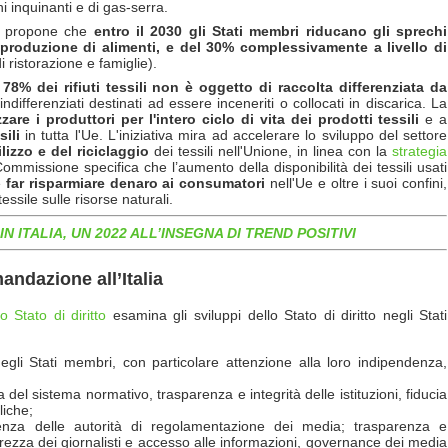
i inquinanti e di gas-serra.
ne propone che
entro il 2030 gli Stati membri riducano gli sprechi
e produzione di alimenti, e del 30% complessivamente a livello di
di ristorazione e famiglie).
l 78% dei rifiuti tessili non
è
oggetto di raccolta differenziata da
 indifferenziati destinati ad essere inceneriti o collocati in discarica. La
zare i produttori per l'intero ciclo di vita dei prodotti tessili
e a
sili
in tutta l'Ue. L'iniziativa mira ad accelerare lo sviluppo del settore
ilizzo e del riciclaggio
dei tessili nell'Unione, in linea con la
strategia
ommissione specifica che l’aumento della disponibilità dei tessili usati
e
far risparmiare denaro ai consumatori
nell'Ue e oltre i suoi confini,
sile sulle risorse naturali.
N ITALIA, UN 2022 ALL’INSEGNA DI TREND POSITIVI
mandazione all’Italia
o Stato di diritto
esamina gli sviluppi dello Stato di diritto negli Stati
 negli Stati membri, con particolare attenzione alla loro indipendenza,
ia del sistema normativo, trasparenza e integrità delle istituzioni, fiducia
liche;
enza delle autorità di regolamentazione dei media; trasparenza e
rezza dei giornalisti e accesso alle informazioni, governance dei media