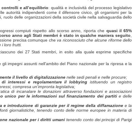
controlli e all’equilibrio
: qualità e inclusività del processo legislativo
elle autorità indipendenti come il difensore civico, gli organismi per la
ani, ruolo delle organizzazioni della società civile nella salvaguardia dello
ressi compiuti rispetto allo scorso anno, riporta che
quasi il 65%
corso anno agli Stati membri è stato in qualche maniera seguito
,
missione precisa comunque che
va riconosciuto che alcune riforme dello
 loro frutti.
iascuno dei 27 Stati membri, in esito alla quale esprime specifiche
re gli impegni assunti nell'ambito del Piano nazionale per la ripresa e la
mente il livello di digitalizzazione
nelle sedi penali e nelle procure;
 di interessi e regolamentare il lobbying
istituendo un registro
teressi, compresa un'impronta legislativa;
atica di incanalare le donazioni attraverso fondazioni e associazioni
co unico per le informazioni sul finanziamento dei partiti
e delle
a e introduzione di garanzie per il regime della diffamazione
e la
fonti giornalistiche, tenendo conto delle norme europee in materia di
ione nazionale per i diritti umani
tenendo conto dei principi di Parigi