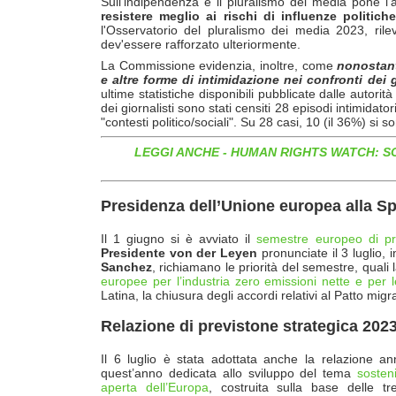
Sull’indipendenza e il pluralismo dei media pone l’
resistere meglio ai rischi di influenze politich
l'Osservatorio del pluralismo dei media 2023, rile
dev'essere rafforzato ulteriormente.
La Commissione evidenzia, inoltre, come
nonostante
e altre forme di intimidazione nei confronti dei
ultime statistiche disponibili pubblicate dalle autorità
dei giornalisti sono stati censiti 28 episodi intimidator
"contesti politico/sociali". Su 28 casi, 10 (il 36%) si so
LEGGI ANCHE - HUMAN RIGHTS WATCH: 
Presidenza dell’Unione europea alla Sp
Il 1 giugno si è avviato il
semestre europeo di pr
Presidente von der Leyen
pronunciate il 3 luglio,
Sanchez
, richiamano le priorità del semestre, quali 
europee per l’industria zero emissioni nette e per l
Latina, la chiusura degli accordi relativi al Patto migr
Relazione di previstone strategica 202
Il 6 luglio è stata adottata anche la relazione an
quest’anno dedicata allo sviluppo del tema
sosten
aperta dell’Europa
, costruita sulla base delle tr