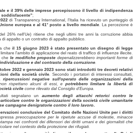
ale e il 39% delle imprese percepiscono il livello di indipendenza
o soddisfacente”
;
2022
di Transparency International, l'Italia ha ricevuto un punteggio di
l'Unione europea e al 41° posto a livello mondiale
. La percezione è
el 26% nell'Ue) ritiene che negli ultimi tre anni la corruzione abbia
a di appalto o un contratto di appalto pubblico.
zia che
il 15 giugno 2023 è stato presentato un disegno di legge
limitare l'ambito di applicazione del reato di traffico di influenze illecite.
a che
le modifiche proposte
depenalizzerebbero importanti forme di
l'individuazione e del contrasto della corruzione
.
ttobre 2022 e gennaio 2023 sono stati introdotti tre decreti relativi
ioni della societ
à
civile
.
Secondo i portatori di interessi consultati,
, ripercussioni negative sull'operato delle organizzazioni della
on rispettano alcuni di essi, e
potrebbero limitare la libert
à
di
ociet
à
civile
come rilevato dal Consiglio d’Europa.
nsultati segnalano un
aumento degli attacchi retorici contro le
 particolare contro le organizzazioni della societ
à
civile umanitarie
se campagne denigratorie contro il loro lavoro
.
ervazioni conclusive del Comitato delle Nazioni Unite per i diritti
espressa
preoccupazione per le ripetute accuse di molestie, minacce
 stampa nei confronti dei difensori dei diritti umani e dei giornalisti che
ticolare nel contesto della protezione dei rifugiati.