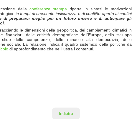
ccasione della
conferenza stampa
riporta in sintesi le motivazioni
rategica:
in tempi di crescente insicurezza e di conflitto aperto ai confini
e di prepararci meglio per un futuro incerto e di anticipare gli
oi
.
acciando le dimensioni della geopolitica, dei cambiamenti climatici in
e finanziari, delle criticità demografiche dell’Europa, dello sviluppo
le sfide delle competenze, delle minacce alla democrazia, delle
ne sociale. La relazione indica il quadro sistemico delle politiche da
ticolo
di approfondimento che ne illustra i contenuti.
Indietro