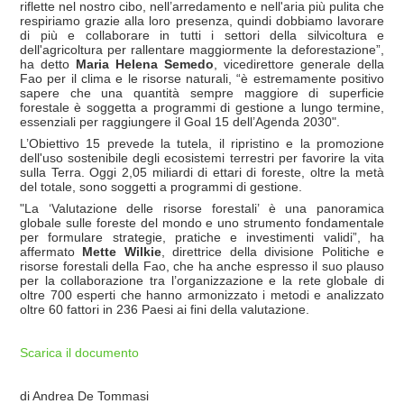
riflette nel nostro cibo, nell’arredamento e nell'aria più pulita che
respiriamo grazie alla loro presenza, quindi dobbiamo lavorare
di più e collaborare in tutti i settori della silvicoltura e
dell'agricoltura per rallentare maggiormente la deforestazione”,
ha detto
Maria Helena Semedo
, vicedirettore generale della
Fao per il clima e le risorse naturali, “è estremamente positivo
sapere che una quantità sempre maggiore di superficie
forestale è soggetta a programmi di gestione a lungo termine,
essenziali per raggiungere il Goal 15 dell’Agenda 2030".
L’Obiettivo 15 prevede la tutela, il ripristino e la promozione
dell'uso sostenibile degli ecosistemi terrestri per favorire la vita
sulla Terra. Oggi 2,05 miliardi di ettari di foreste, oltre la metà
del totale, sono soggetti a programmi di gestione.
"La ‘Valutazione delle risorse forestali’ è una panoramica
globale sulle foreste del mondo e uno strumento fondamentale
per formulare strategie, pratiche e investimenti validi”, ha
affermato
Mette Wilkie
, direttrice della divisione Politiche e
risorse forestali della Fao, che ha anche espresso il suo plauso
per la collaborazione tra l’organizzazione e la rete globale di
oltre 700 esperti che hanno armonizzato i metodi e analizzato
oltre 60 fattori in 236 Paesi ai fini della valutazione.
Scarica il documento
di Andrea De Tommasi