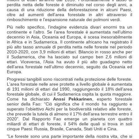
perdita netta delle foreste è diminuito nel corso degli anni, a
causa di una riduzione della deforestazione in alcuni Paesi,
oltre ad aumenti dell’area forestale in altri attraverso il
rimboschimento e l’espansione naturale dei polmoni verdi.
Più nello specifico, l’indagine evidenzia divari enormi tra un
continente e l’altro. Se l’area forestale è aumentata nell’ultimo
decennio in Asia, Oceania ed Europa, è scesa inesorabilmente
in Africa e in Sudamerica. Il continente africano ha registrato il
più alto tasso annuale di perdita netta nelle foreste nel periodo
2010-2020, con 3,9 milioni di ettari. Bilancio in rosso anche per
il Sudamerica, che ha lasciato sul campo ben 2,6 milioni di
ettari. Viceversa, l’Asia ha avuto il più alto guadagno netto
dell’area forestale nell’ultimo decennio, seguito da Oceania ed
Europa.
Progressi tangibili sono riscontrati nella protezione delle foreste.
L'area forestale nelle aree protette a livello globale è aumentata
di 191 milioni di ettari dal 1990, raggiungendo il 18% dell’area
forestale globale, di cui il Sudamerica ospita la quota maggiore.
Come ha dichiarato
Anssi Pekkarinen
, esperto forestale
senior della Fao: “Ciò significa che il mondo ha raggiunto e
superato l’obiettivo Aichi per la biodiversità relativo alle foreste,
che prevede la tutela di almeno il 17% dell’area terrestre entro il
2020”. Dal Rapporto Fao emerge un pianeta con quattro
miliardi di ettari di foreste, il 54% delle quali si trova in soli
cinque Paesi: Russia, Brasile, Canada, Stati Uniti e Cina.
"Le foreste sono una parte importante della nostra vita, che si