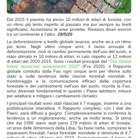
Dal 2015 il pianeta ha perso 10 milioni di ettari di foresta, con
un ritmo più lento rispetto al passato ma pur sempre su livelli
significativi. Aumentano le aree protette. Restano divari enormi
tra un continente e l’altro.
18/5/20
La deforestazione a livello globale avanza, anche se a un ritmo
più lento. Negli ultimi cinque anni, il tasso annuale di
deforestazione, cioè di cambio permanente dell’uso del suolo, è
stato stimato in 10 milioni di ettari, in calo rispetto ai 12 milioni
di ettari del 2010-2015. Sono i risultati principali del “
The Global
forest resources assessment 2020
” (Fra 2020), il Rapporto
globale condotto dalla Fao ogni cinque anni per riferire sullo
stato e sulle tendenze delle risorse forestali mondiali. Il
monitoraggio e la comunicazione efficaci della copertura
forestale e dei cambiamenti nell'uso del suolo, ricorda la Fao,
sono diventati fondamentali in quanto i Paesi adottano misure
per adattarsi e mitigare i cambiamenti climatici.
I principali risultati sono stati rilasciati il 7 maggio, insieme a una
pubblicazione interattiva. Il Rapporto completo, con i dati dei
Paesi, sarà diffuso a giugno. Complessivamente si conferma la
tendenza a un miglioramento, anche se molto lenta. Si stima
che dal 1990 siano stati persi 178 milioni di ettari di foresta,
un’area delle dimensioni della Libia. Su base netta, comprese le
espansioni forestali, l’area forestale mondiale è diminuita di 4,7
milioni di ettari all’anno dal 2010. Fortunatamente il tasso di