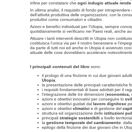
infine per constatare che
ogni indugio attuale rende
In ultima analisi, il requisito di fondo per intraprender
dell’attività produttiva delle organizzazioni, con la co
produttivi come consumatori e cittadini.
Azioni e benefici individuati per l’Utopia, sempre conce
quotidianamente si verificano nei Paesi reali, anche a
Attuare i tanti interventi descritti in Utopia non costituis
costituisca l’unica via per il nostro benessere e l’imp
da parte di tutti noi ed anche in Utopia è avvenuto cos
attuale delle cose dovrebbero accelerare notevolment
I principali contenuti del libro
sono:
il prologo di una finzione in cui due giovani adu
Utopia
;
la presentazione delle principali caratteristiche 
i requisiti fondamentali di base adottati per il rag
l’integrazione delle tre dimensioni (
economica, 
azioni e obiettivi innovativi per conseguire lo
svi
azioni e obiettivi guidati dal
lavoro dignitoso
pe
azioni e obiettivi
climatici
e di gestione del
capi
struttura ed organizzazione delle
istituzioni pu
principali
strategie sostenibili
a livello territoria
la
gestione temporale del cambiamento
: dall
epilogo della finzione dei due giovani che in Uto