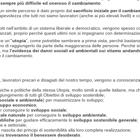
 sempre più difficile ed oneroso il cambiamento
.
e un simile percorso è dato proprio dal
sacrificio
iniziale per il cambi
nsapevolezza che tutti noi siamo lavoratori (anche ai più elevati livell
piti nell’ambito di un sistema liberale e democratico, vengono spesso conf
vanzati, proprio perché questi ultimi non si impegnano con determinazio
ce un’“
utopia
”, come potrebbe sembrare a prima vista, perché bastano s
egno di raggiungerlo da parte della maggioranza delle persone. Perché si
ì, ma
l’evidenza dei danni sociali ed ambientali cui stiamo andand
e il cambiamento.
lti, lavoratori precari e disagiati del nostro tempo, vengono a conoscenz
fisiche e politiche della stessa Utopia, molto simili a quelle italiane, m
giungimento di tutti gli Obiettivi di sviluppo sostenibile;
sociale e ambientale
) per massimizzare lo sviluppo;
luppo economico
;
r conseguire lo
sviluppo sociale
;
tale naturale
per conseguire lo
sviluppo ambientale
;
bbliche
per guidare efficacemente lo
sviluppo sostenibile generale
;
le e settoriale;
a nascita dei principi di sostenibilità alla loro completa realizzazione;
pia
troveranno il benessere desiderato
.