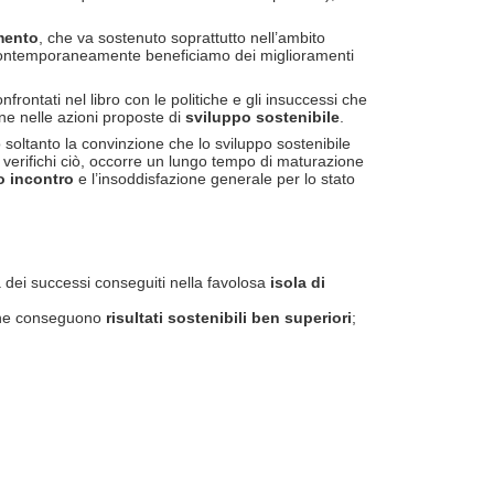
amento
, che va sostenuto soprattutto nell’ambito
i) e contemporaneamente beneficiamo dei miglioramenti
rontati nel libro con le politiche e gli insuccessi che
ne nelle azioni proposte di
sviluppo sostenibile
.
oltanto la convinzione che lo sviluppo sostenibile
 verifichi ciò, occorre un lungo tempo di maturazione
o incontro
e l’insoddisfazione generale per lo stato
a dei successi conseguiti nella favolosa
isola di
a che conseguono
risultati sostenibili ben superiori
;