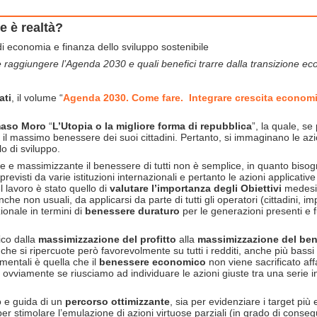
e è realtà?
i economia e finanza dello sviluppo sostenibile
e raggiungere l’Agenda 2030 e quali benefici trarre dalla transizione e
ati
, il volume “
Agenda 2030. Come fare. Integrare crescita economic
aso Moro
“
L’Utopia o la migliore forma di repubblica
”, la quale, se
il massimo benessere dei suoi cittadini. Pertanto, si immaginano le azion
o di sviluppo.
e e massimizzante il benessere di tutti non è semplice, in quanto bisogna
i previsti da varie istituzioni internazionali e pertanto le azioni applicat
l lavoro è stato quello di
valutare l’importanza degli Obiettivi
medesim
he non usuali, da applicarsi da parte di tutti gli operatori (cittadini, im
ionale in termini di
benessere duraturo
per le generazioni presenti e fu
ico dalla
massimizzazione del profitto
alla
massimizzazione del be
 che si ripercuote però favorevolmente su tutti i redditi, anche più bassi 
amentali è quella che il
benessere economico
non viene sacrificato aff
ovviamente se riusciamo ad individuare le azioni giuste tra una serie inf
o e guida di un
percorso ottimizzante
, sia per evidenziare i target più 
er stimolare l’emulazione di azioni virtuose parziali (in grado di consegu