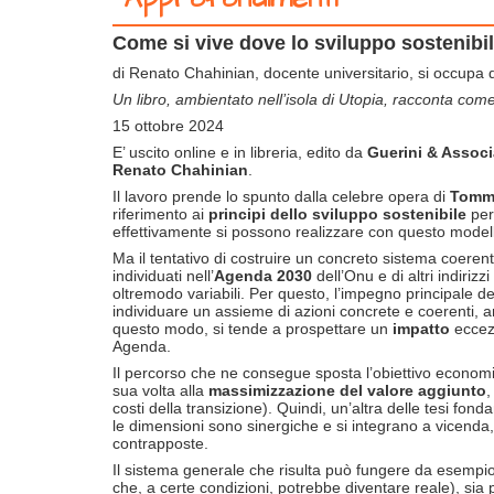
Come si vive dove lo sviluppo sostenibil
di Renato Chahinian, docente universitario, si occupa d
Un libro, ambientato nell’isola di Utopia, racconta com
15 ottobre 2024
E’ uscito online e in libreria, edito da
Guerini & Associ
Renato
Chahinian
.
Il lavoro prende lo spunto dalla celebre opera di
Tomm
riferimento ai
principi dello sviluppo sostenibile
per 
effettivamente si possono realizzare con questo modell
Ma il tentativo di costruire un concreto sistema coerent
individuati nell’
Agenda 2030
dell’Onu e di altri indirizz
oltremodo variabili. Per questo, l’impegno principale de
individuare un assieme di azioni concrete e coerenti, anc
questo modo, si tende a prospettare un
impatto
eccez
Agenda.
Il percorso che ne consegue sposta l’obiettivo econom
sua volta alla
massimizzazione del valore aggiunto
,
costi della transizione). Quindi, un’altra delle tesi fond
le dimensioni sono sinergiche e si integrano a vicenda, 
contrapposte.
Il sistema generale che risulta può fungere da esempi
che, a certe condizioni, potrebbe diventare reale), sia p