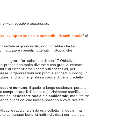
conomica, sociale e ambientale.
a, sviluppo sociale e sostenibilità ambientale
”
di
 proiettata ai giorni nostri, non potrebbe che far
i attuate e i benefici ottenuti in Utopia, che
 integrare l’articolazione di ben 17 Obiettivi
ive si presentano molto diverse e con gradi di efficacia
i e di evidenziarne i contenuti essenziali, per
prese, organizzazioni non profit e soggetti pubblici). In
ture, anche oltre gli stessi traguardi della predetta
nessere
comune
, il quale, a lunga scadenza, porta a
e compresi quelli di capitale (inizialmente sacrificati dai
atto dal
benessere sociale e ambientale
, ma tutte tre
inita di opzioni che invece possono a volte rivelarsi
efficaci e raggiungibili da una collettività ideale (ma
ire comunque benefici netti individuali per tutti), sia