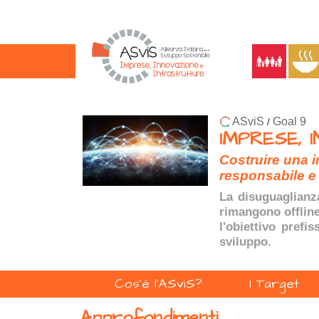
ASviS
Goal 9
/
IMPRESE, 
Costruire una i
responsabile e 
La disuguaglianza
rimangono offline.
l'obiettivo prefi
sviluppo.
Cos'è l'ASviS?
I Target
Approfondimenti