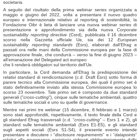
societaria.
A seguito del risultato della prima webinar series organizzata a
maggio e giugno del 2022, volta a presentare il nuovo quadro
europeo e internazionale relativo al reporting di sostenibilità, la
Fondazione Oibr è lieta di lanciare una nuova webinar series di
presentazione e approfondimento sia della nuova
Corporate
sustainability reporting directive
(Csrd), pubblicata il 16 dicembre
scorso nella Gazzetta ufficiale Ue, sia dei 12
European
sustainability reporting standards
(Esrs), elaborati dall’Efrag e
passati ora nelle mani della Commissione europea per la fase di
approvazione finale, che condurrà – verso la fine di giugno 2023 –
all’emanazione del Delegated act europeo
che li renderà obbligatori sul territorio dell'Ue.
In particolare, la Csrd demanda all'Efrag la predisposizione dei
relativi standard di rendicontazione (c.d. Draft Esrs) sotto forma di
parere tecnico alla Commissione europea, dei quali il primo set è
stato definitivamente inviato alla stessa Commissione europea lo
scorso 23 novembre. Tale primo set è composto da due standard
generali ("
cross-cutting
"), cinque sulle tematiche ambientali, quattro
sulle tematiche sociali e uno su quelle di governance.
Mentre nei primi tre webinar (15 dicembre, 8 febbraio e 1 marzo)
sono stati approfonditi, rispettivamente, il testo finale della Csrd e
gli standard Efrag trasversali (c.d. “
cross-cutting
” – Esrs 1 e 2), gli
standard sulle tematiche ambientali (Esrs E1-E5), e gli standard
sugli aspetti sociali (Esrs S1-S4), il presente evento intende
presentare e discutere i “
disclosure requirements
” e i “
datapoints
”
relativi alla governance societaria richiesti obbligatoriamente dallo