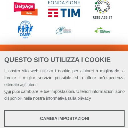
QUESTO SITO UTILIZZA I COOKIE
Il nostro sito web utilizza i cookie per aiutarci a migliorarlo, a
fornire il miglior servizio possibile ed a offrire un'esperienza
ottimale agli utenti.
Qui
puoi cambiare le tue impostazioni. Ulteriori informazioni sono
disponibili nella nostra
informativa sulla privacy
STATISTICHE
CAMBIA IMPOSTAZIONI
Alleanza Italiana per lo Sviluppo Sostenibile - ASviS
Via Farini 17, 00185 Roma C.F. 97893090585 P.IVA 14610671001
Strumenti statistici che raccolgono dati anonimi sull'utilizzo e la