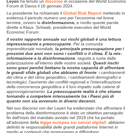
Leyen
ha tenuto un
discorso
in occasione del World Economic
Forum di Davos il 16 gennaio 2024.
La presidente ha richiamato il
Global Risk Report
mettendo in
evidenza il pericolo numero uno per l’economia nel breve
termine, ovvero la
disinformazione,
e rivolto queste parole
dirette a Klaus Schwab, presidente esecutivo del World
Economic Forum:
il vostro rapporto annuale sui rischi globali è una lettura
impressionante e preoccupante
. Per la comunit
à
imprenditoriale mondiale,
la principale preoccupazione per i
prossimi due anni non sono i conflitti o il clima. È la mis-
informazione e la disinformazione
, seguita a ruota dalla
polarizzazione all'interno delle nostre societ
à.
Questi rischi
sono gravi perch
é limitano la nostra capacit
à di affrontare
le grandi sfide globali che abbiamo di fronte
: i cambiamenti
del clima e del clima geopolitico, i cambiamenti demografici e
tecnologici, l'aumento dei conflitti regionali e l'intensificazione
della concorrenza geopolitica e il loro impatto sulle catene di
approvvigionamento.
La preoccupante realtà è che stiamo
tornando a competere intensamente tra i Paesi più di
quanto non sia avvenuto in diversi decenni.
Nel suo discorso von der Leyen ha evidenziato che
affrontare il
problema della disinformazione è stato un obiettivo perseguito
fin dall'inizio del mandato avviato nel 2019 che ha portato
all’adozione della
legge europea sui servizi digitali
:
abbiamo
definito le responsabilit
à delle grandi piattaforme Internet in
merito ai contenuti che promuovono e diffondono.