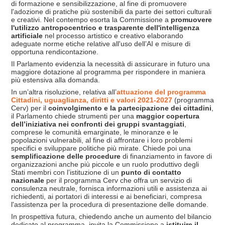
di formazione e sensibilizzazione, al fine di promuovere
l'adozione di pratiche più sostenibili da parte dei settori culturali
e creativi. Nel contempo esorta la Commissione a
promuovere
l'utilizzo antropocentrico e trasparente dell'intelligenza
artificiale
nel processo artistico e creativo elaborando
adeguate norme etiche relative all'uso dell’AI e misure di
opportuna rendicontazione.
Il Parlamento evidenzia la necessità di assicurare in futuro una
maggiore dotazione al programma per rispondere in maniera
più estensiva alla domanda.
In un’altra risoluzione, relativa all’
attuazione del programma
Cittadini, uguaglianza, diritti e valori 2021-2027
(programma
Cerv) per il
coinvolgimento e la partecipazione dei cittadini
,
il Parlamento chiede strumenti per una
maggior copertura
dell’iniziativa nei confronti dei gruppi svantaggiati
,
comprese le comunità emarginate, le minoranze e le
popolazioni vulnerabili, al fine di affrontare i loro problemi
specifici e sviluppare politiche più mirate. Chiede poi una
semplificazione delle procedure
di finanziamento in favore di
organizzazioni anche più piccole e un ruolo produttivo degli
Stati membri con l’istituzione di un
punto di contatto
nazionale
per il programma Cerv che offra un servizio di
consulenza neutrale, fornisca informazioni utili e assistenza ai
richiedenti, ai portatori di interessi e ai beneficiari, compresa
l'assistenza per la procedura di presentazione delle domande.
In prospettiva futura, chiedendo anche un aumento del bilancio
dedicato al programma, invita la Commissione a
istituire il