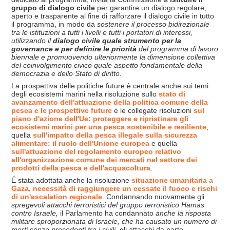
gruppo di dialogo civile
per garantire un dialogo regolare,
aperto e trasparente al fine di rafforzare il dialogo civile in tutto
il programma, in modo da
sostenere il processo bidirezionale
tra le istituzioni a tutti i livelli e tutti i portatori di interessi,
utilizzando il
dialogo civile quale strumento per la
governance e per definire le priorit
à
del programma di lavoro
biennale e promuovendo ulteriormente la dimensione collettiva
del coinvolgimento civico quale aspetto fondamentale della
democrazia e dello Stato di diritto.
La prospettiva delle politiche future è centrale anche sui temi
degli ecosistemi marini nella risoluzione sullo
stato di
avanzamento dell'attuazione della politica comune della
pesca e le prospettive future
e le collegate risoluzioni
sul
piano d'azione dell'Ue: proteggere e ripristinare gli
ecosistemi marini per una pesca sostenibile e resiliente
,
quella
sull'impatto della pesca illegale sulla sicurezza
alimentare: il ruolo dell'Unione europea
e quella
sull'attuazione del regolamento europeo relativo
all'organizzazione comune dei mercati nel settore dei
prodotti della pesca e dell'acquacoltura
.
É stata adottata anche la risoluzione
situazione umanitaria a
Gaza, necessità di raggiungere un cessate il fuoco e rischi
di un'escalation regionale
. Condannando nuovamente gli
spregevoli attacchi terroristici del gruppo
terroristico Hamas
contro Israele
,
il Parlamento
ha
condannato
anche la risposta
militare sproporzionata di Israele, che ha causato un numero di
morti senza precedenti tra i civili,
gli attacchi da parte