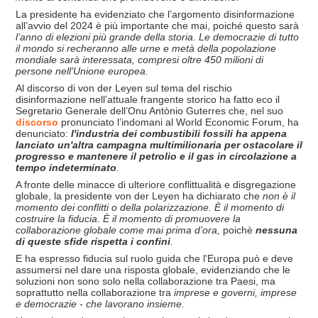
La presidente ha evidenziato che l’argomento disinformazione
all’avvio del 2024 è più importante che mai, poiché questo sarà
l’anno di elezioni più grande della storia. Le democrazie di tutto
il mondo si recheranno alle urne e met
à della popolazione
mondiale sar
à interessata, compresi oltre 450 milioni di
persone nell'Unione europea.
Al discorso di von der Leyen sul tema del rischio
disinformazione nell’attuale frangente storico ha fatto eco il
Segretario Generale dell’Onu Antònio Guterres che, nel suo
discorso
pronunciato l’indomani al World Economic Forum, ha
denunciato:
l'industria dei combustibili fossili ha appena
lanciato un'altra campagna multimilionaria per ostacolare il
progresso e mantenere il petrolio e il gas in circolazione a
tempo indeterminato
.
A fronte delle minacce di ulteriore conflittualità e disgregazione
globale, la presidente von der Leyen ha dichiarato che
non è il
momento dei conflitti o della polarizzazione. È il momento di
costruire la fiducia. È il momento di promuovere la
collaborazione globale come mai prima d’ora,
poichè
nessuna
di queste sfide rispetta i confini
.
E ha espresso
fiducia sul ruolo guida che l'Europa può e deve
assumersi nel dare una risposta globale, evidenziando che le
soluzioni non sono solo nella collaborazione tra Paesi, ma
soprattutto nella collaborazione tra
imprese e governi, imprese
e democrazie - che lavorano insieme.