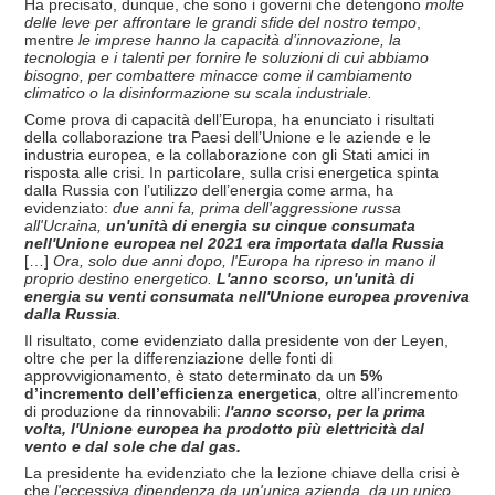
Ha precisato, dunque, che sono i governi che detengono
molte
delle leve per affrontare le grandi sfide del nostro tempo
,
mentre
le imprese hanno la capacità d’innovazione, la
tecnologia e i talenti per fornire le soluzioni di cui abbiamo
bisogno, per combattere minacce come il cambiamento
climatico o la disinformazione su scala industriale.
Come prova di capacità dell’Europa, ha enunciato i risultati
della collaborazione tra Paesi dell’Unione e le aziende e le
industria europea, e la collaborazione con gli Stati amici in
risposta alle crisi. In particolare, sulla crisi energetica spinta
dalla Russia con l’utilizzo dell’energia come arma, ha
evidenziato:
due anni fa, prima dell'aggressione russa
all'Ucraina,
un'unit
à di energia su cinque consumata
nell'Unione europea nel 2021 era importata dalla Russia
[…]
Ora, solo due anni dopo, l'Europa ha ripreso in mano il
proprio destino energetico.
L'anno scorso, un'unit
à di
energia su venti consumata nell'Unione europea proveniva
dalla Russia
.
Il risultato, come evidenziato dalla presidente von der Leyen,
oltre che per la differenziazione delle fonti di
approvvigionamento, è stato determinato da un
5%
d’incremento dell’efficienza energetica
, oltre all’incremento
di produzione da rinnovabili:
l'anno scorso, per la prima
volta, l'Unione europea ha prodotto più elettricit
à dal
vento e dal sole che dal gas.
La presidente ha evidenziato che la lezione chiave della crisi è
che
l'eccessiva dipendenza da un'unica azienda, da un unico