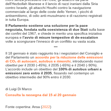
dell'Hezbollah libanese e il lancio di razzi iraniani dalla Siria
contro Israele, gli attacchi Houthi contro la navigazione
commerciale al largo delle coste dello Yemen, i picchi di
antisemitismo, di odio anti-musulmano e di razzismo registrati
in tutta Europa.
Il Parlamento sostiene una soluzione per la pace
negoziata, fondata sulla coesistenza di due Stati
sulla base
dei confini del 1967, e chiede in merito una specifica iniziativa
europea e
l’avvio di misure tempestive di de-escalation
volte a scongiurare l’innesco di un conflitto su vasta scala.
***
Il 18 gennaio è stato raggiunto tra i negoziatori del Consiglio e
del Parlamento un
accordo per la riduzione delle emissioni
di CO₂ di autocarri, autobus e rimorchi
, introducendo nuovi
obiettivi per il 2030 (-45%), il 2035 (-65%) e il 2040 (-90%).
L’accordo include un obiettivo del
100% di autobus urbani a
emissioni zero entro il 2035
, fissando nel contempo un
obiettivo intermedio del 90% entro il 2030.
di Luigi Di Marco
Consulta la rassegna dal 15 al 20 gennaio
Fonte copertina: Ansa (
2022
)