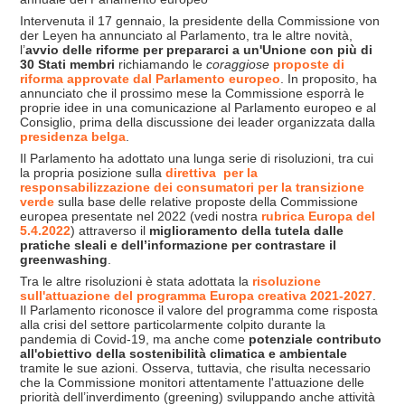
Intervenuta il 17 gennaio, la presidente della Commissione von
der Leyen ha annunciato al Parlamento, tra le altre novità,
l’
avvio delle riforme per prepararci a un'Unione con più di
30 Stati membri
richiamando le
coraggiose
proposte di
riforma approvate dal Parlamento europeo
. In proposito, ha
annunciato che il prossimo mese la Commissione esporrà le
proprie idee in una comunicazione al Parlamento europeo e al
Consiglio, prima della discussione dei leader organizzata dalla
presidenza belga
.
Il Parlamento ha adottato una lunga serie di risoluzioni, tra cui
la propria posizione sulla
direttiva per la
responsabilizzazione dei consumatori per la transizione
verde
sulla base delle relative proposte della Commissione
europea presentate nel 2022 (vedi nostra
rubrica Europa del
5.4.2022
) attraverso il
miglioramento della tutela dalle
pratiche sleali e dell’informazione per contrastare il
greenwashing
.
Tra le altre risoluzioni è stata adottata la
risoluzione
sull'attuazione del programma Europa creativa 2021-2027
.
Il Parlamento riconosce il valore del programma come risposta
alla crisi del settore particolarmente colpito durante la
pandemia di Covid-19, ma anche come
potenziale contributo
all'obiettivo della sostenibilit
à climatica e ambientale
tramite le sue azioni. Osserva, tuttavia, che risulta necessario
che la Commissione monitori attentamente l'attuazione delle
priorità dell’inverdimento (greening) sviluppando anche attività