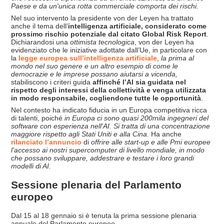
Paese e da un'unica rotta commerciale comporta dei rischi.
Nel suo intervento la presidente von der Leyen ha trattato
anche il tema dell’
intelligenza artificiale, considerato come
prossimo rischio potenziale dal citato Global Risk Report
.
Dichiarandosi una
ottimista tecnologica
, von der Leyen ha
evidenziato che le iniziative adottate dall’Ue, in particolare con
la
legge europea sull’intelligenza artificiale
,
la prima al
mondo nel suo genere e un altro esempio di come le
democrazie e le imprese possano aiutarsi a vicenda,
stabiliscono i criteri guida
affinché l’AI sia guidata nel
rispetto degli interessi della collettività e venga utilizzata
in modo responsabile, cogliendone tutte le opportunità
.
Nel contesto ha indicato fiducia in un Europa competitiva ricca
di talenti, poiché
in Europa ci sono quasi 200mila ingegneri del
software con esperienza nell'AI. Si tratta di una concentrazione
maggiore rispetto agli Stati Uniti e alla Cina.
Ha anche
rilanciato l’annuncio
di
offrire alle start-up e alle Pmi europee
l'accesso ai nostri supercomputer di livello mondiale, in modo
che possano sviluppare, addestrare e testare i loro grandi
modelli di AI.
Sessione plenaria del Parlamento
europeo
Dal 15 al 18 gennaio si è tenuta la prima sessione plenaria
annuale del Parlamento europeo