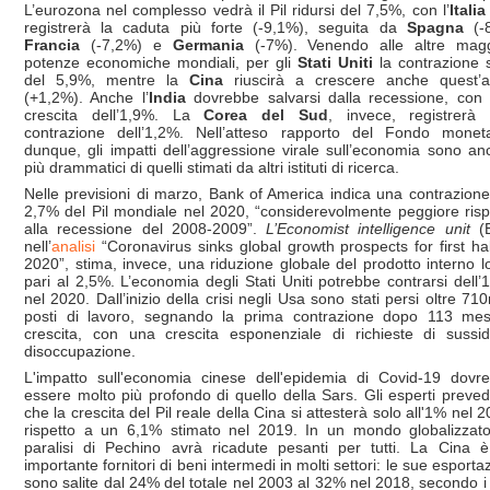
L’eurozona nel complesso vedrà il Pil ridursi del 7,5%, con l’
Italia
registrerà la caduta più forte (-9,1%), seguita da
Spagna
(-8
Francia
(-7,2%) e
Germania
(-7%). Venendo alle altre magg
potenze economiche mondiali, per gli
Stati Uniti
la contrazione 
del 5,9%, mentre la
Cina
riuscirà a crescere anche quest’
(+1,2%). Anche l’
India
dovrebbe salvarsi dalla recessione, con
crescita dell’1,9%. La
Corea del Sud
, invece, registrerà
contrazione dell’1,2%. Nell’atteso rapporto del Fondo moneta
dunque, gli impatti dell’aggressione virale sull’economia sono an
più drammatici di quelli stimati da altri istituti di ricerca.
Nelle previsioni di marzo, Bank of America indica una contrazione
2,7% del Pil mondiale nel 2020, “considerevolmente peggiore risp
alla recessione del 2008-2009”.
L’Economist intelligence unit
(E
nell’
analisi
“Coronavirus sinks global growth prospects for first hal
2020”, stima, invece, una riduzione globale del prodotto interno l
pari al 2,5%. L’economia degli Stati Uniti potrebbe contrarsi dell’
nel 2020. Dall’inizio della crisi negli Usa sono stati persi oltre 710
posti di lavoro, segnando la prima contrazione dopo 113 mes
crescita, con una crescita esponenziale di richieste di sussid
disoccupazione.
L'impatto sull'economia cinese dell'epidemia di Covid-19 dovr
essere molto più profondo di quello della Sars. Gli esperti preve
che la crescita del Pil reale della Cina si attesterà solo all'1% nel 2
rispetto a un 6,1% stimato nel 2019. In un mondo globalizzato
paralisi di Pechino avrà ricadute pesanti per tutti. La Cina 
importante fornitori di beni intermedi in molti settori: le sue esporta
sono salite dal 24% del totale nel 2003 al 32% nel 2018, secondo i 