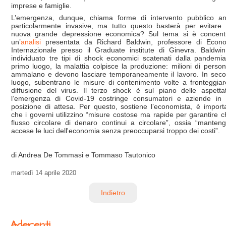
imprese e famiglie.
L’emergenza, dunque, chiama forme di intervento pubblico a
particolarmente invasive, ma tutto questo basterà per evitare
nuova grande depressione economica? Sul tema si è concent
un’
analisi
presentata da Richard Baldwin, professore di Econ
Internazionale presso il Graduate institute di Ginevra. Baldwi
individuato tre tipi di shock economici scatenati dalla pandemia
primo luogo, la malattia colpisce la produzione: milioni di person
ammalano e devono lasciare temporaneamente il lavoro. In sec
luogo, subentrano le misure di contenimento volte a fronteggiar
diffusione del virus. Il terzo shock è sul piano delle aspettat
l’emergenza di Covid-19 costringe consumatori e aziende in
posizione di attesa. Per questo, sostiene l’economista, è import
che i governi utilizzino “misure costose ma rapide per garantire ch
flusso circolare di denaro continui a circolare”, ossia “manten
accese le luci dell'economia senza preoccuparsi troppo dei costi”.
di Andrea De Tommasi e Tommaso Tautonico
martedì
14 aprile 2020
Indietro
Aderenti