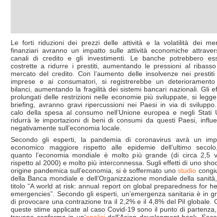
Le forti riduzioni dei prezzi delle attività e la volatilità dei mer
finanziari avranno un impatto sulle attività economiche attraver
canali di credito e gli investimenti. Le banche potrebbero es
costrette a ridurre i prestiti, aumentando le pressioni al ribasso
mercato del credito. Con l’aumento delle insolvenze nei prestiti 
imprese e ai consumatori, si registrerebbe un deterioramento
bilanci, aumentando la fragilità dei sistemi bancari nazionali. Gli eff
prolungati delle restrizioni nelle economie più sviluppate, si legge
briefing, avranno gravi ripercussioni nei Paesi in via di sviluppo
calo della spesa al consumo nell’Unione europea e negli Stati U
ridurrà le importazioni di beni di consumi da questi Paesi, influ
negativamente sull’economia locale.
Secondo gli esperti, la pandemia di coronavirus avrà un imp
economico maggiore rispetto alle epidemie dell’ultimo secolo
quanto l’economia mondiale è molto più grande (di circa 2,5 v
rispetto al 2000) e molto più interconnessa. Sugli effetti di uno shoc
origine pandemica sull’economia, si è soffermato uno
studio
congi
della Banca mondiale e dell’Organizzazione mondiale della sanità,
titolo “A world at risk: annual report on global preparedness for he
emergencies”. Secondo gli esperti, un’emergenza sanitaria è in g
di provocare una contrazione tra il 2,2% e il 4,8% del Pil globale. 
queste stime applicate al caso Covid-19 sono il punto di partenza