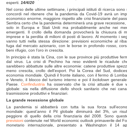
esperti.
14/4/20
Nel corso delle ultime settimane, i principali istituti di ricerca sono 
concordi nel ritenere che la pandemia da Covid-19 avrà un imp
economico enorme, maggiore rispetto alle crisi finanziarie del pass
Sembra certo che la pandemia determinerà una grave recessione,
solo in Europa e Stati Uniti ma probabilmente anche nei mer
emergenti. Il crollo della domanda provocherà la chiusura di m
imprese e la perdita di milioni di posti di lavoro. Al momento i seg
vanno tutti nella stessa direzione: previsioni economiche al riba
fuga dal mercato azionario, con le borse in profondo rosso, cors
beni rifugio, con l’oro in crescita.
In principio è stata la Cina, con le sue province più produttive fer
dal virus. La crisi di Pechino ha reso evidenti le ricadute ch
sarebbero abbattute sulle altre economie: catene produttive spezz
meno crescita, crollo dell’export. Poi la Corea del Sud, dodice
economia mondiale. Quindi il fronte italiano, con il fermo di Lomba
e Veneto, il blocco del turismo interno e poi il
lockdown
generale
Paese.
Confindustria
ha osservato che la crisi attuale è due v
globale: sia nella diffusione dello shock sanitario che nei canal
trasmissione produttivi e finanziari.
La grande recessione globale
La pandemia si abbatterà con tutta la sua forza sull’econ
mondiale: quest’anno il Pil globale diminuirà del 3%, un risul
peggiore di quello della crisi finanziaria del 2008. Sono quest
previsioni
contenute nel World economic outlook primaverile del F
monetario internazionale, presentato a Washington il 14 apr