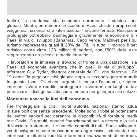
Inoltre, la pandemia sta colpendo duramente l’industria turis
globale. Mentre un numero crescente di Paesi chiude i propri confin
viaggi- sia nazionali che internazionali- si sono fermati. Restrizioni
prolungate potrebbero danneggiare gravemente le economie di 
Paesi in via di sviluppo (Bahamas, Capo Verde, Maldive) per i qual
turismo rappresenta quasi il 20% del Pil. In tutto il mondo il set
turistico conta circa 123 milioni di addetti, con l’80% delle azi
rappresentato da piccole e medie imprese.
“I lavoratori e le imprese si trovano di fronte a una catastrofe, sia
Paesi ad economia avanzata che in quelli in via di sviluppo”
affermato Guy Ryder, direttore generale dell’Oil, che descrive il Co
19 come “la peggiore crisi globale dopo la seconda guerra mondia
In questa fase l’Oil ritiene urgente stimolare l’economia, suppor
imprese, lavoro e reddito, proteggere i lavoratori nei luoghi di lav
potenziare il dialogo sociale come metodo per giungere alle soluzio
Mantenere accese le luci dell’economia
Per fronteggiare la crisi, molte autorità nazionali stanno attu
misure politiche senza precedenti. Molte sono rivolte al potenziam
dei settori sanitari per garantire la disponibilità di forniture medi
test Covid-19 gratuiti, nonché finanziamenti per la ricerca e lo svil
di vaccini e trattamenti. Le banche centrali di tutti i Paesi sviluppati
via di sviluppo si sono mosse in modo aggressivo, riducendo i tass
interesse, iniettando liquidità e fornendo finanziamenti di emergen