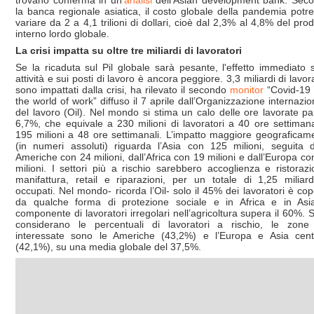
trovano conferma in un’
analisi
dell’Asian development bank. Sec
la banca regionale asiatica, il costo globale della pandemia potr
variare da 2 a 4,1 trilioni di dollari, cioè dal 2,3% al 4,8% del prod
interno lordo globale.
La crisi impatta su oltre tre miliardi di lavoratori
Se la ricaduta sul Pil globale sarà pesante, l'effetto immediato s
attività e sui posti di lavoro è ancora peggiore. 3,3 miliardi di lavor
sono impattati dalla crisi, ha rilevato il secondo
monitor
“Covid-19
the world of work” diffuso il 7 aprile dall’Organizzazione internazio
del lavoro (Oil). Nel mondo si stima un calo delle ore lavorate par
6,7%, che equivale a 230 milioni di lavoratori a 40 ore settimana
195 milioni a 48 ore settimanali. L’impatto maggiore geograficam
(in numeri assoluti) riguarda l’Asia con 125 milioni, seguita d
Americhe con 24 milioni, dall’Africa con 19 milioni e dall’Europa co
milioni. I settori più a rischio sarebbero accoglienza e ristorazi
manifattura, retail e riparazioni, per un totale di 1,25 miliard
occupati. Nel mondo- ricorda l’Oil- solo il 45% dei lavoratori è cop
da qualche forma di protezione sociale e in Africa e in Asi
componente di lavoratori irregolari nell’agricoltura supera il 60%. S
considerano le percentuali di lavoratori a rischio, le zone
interessate sono le Americhe (43,2%) e l’Europa e Asia cent
(42,1%), su una media globale del 37,5%.