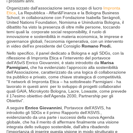
i prossimi anni.
Organizzato dall'associazione senza scopo di lucro
Impronta
Etica
, La Repubblica - Affari&Finanza e la Bologna Business
School, in collaborazione con Fondazione Isabella Seràgnoli,
United Nations Foundation, Nomisma e Unindustria Bologna, il
dibattito ha visto la presenza di oltre mille persone, toccando
temi quali la corporate social responsibility, il ruolo di
innovazione e sostenibilità in materia economica, le imprese e
governance globali, l'economia rigenerativa, con un intervento
in video dell'ex presidente del Consiglio
Romano Prodi.
Nello specifico, il panel dedicato a Bologna e agli SDGs, con la
riflessione di Impronta Etica e l'intervento del portavoce
dell'ASviS Enrico Giovannini, è stato introdotto da
Marisa
Parmigiani,
che ha evidenziato l’approccio alla sostenibilità
dell’Associazione, caratterizzato da una logica di collaborazione
tra pubblico e privato, come chiave strategica di competitività.
“Il network di Impronta Etica – ha sottolineato Parmigiani - ha
lavorato in questi anni per lo sviluppo di progetti collaborativi
quali GAIA, Microkyoto Bologna, Lacre, Lowaste, come prevede
il 17esimo obiettivo dell'Agenda 2030, Partnership per gli
Obiettivi”.
A seguire
Enrico Giovannini
, Portavoce dell’ASVIS, ha
introdotto gli SDGs e il primo Rapporto dell’ASVIS.,
evidenziando da una parte i successi della nuova Agenda
globale, che ha il merito di affermare finalmente una visione
integrata dello sviluppo sostenibile, dall’altra ribadendo
l’importanza di inserire questa visione in modo strutturato e