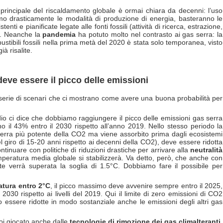
 principale del riscaldamento globale è ormai chiara da decenni: l’uso
o drasticamente le modalità di produzione di energia, basteranno le
tenti e pianificate legate alle fonti fossili (attività di ricerca, estrazione,
°C. Neanche la
pandemia
ha potuto molto nel contrasto ai gas serra: la
ustibili fossili nella prima metà del 2020 è stata solo temporanea, visto
à risalite.
 deve essere il picco delle emissioni
 serie di scenari che ci mostrano come avere una buona probabilità per
dio ci dice che dobbiamo raggiungere il picco delle emissioni gas serra
o il 43% entro il 2030 rispetto all’anno 2019. Nello stesso periodo la
erra più potente della CO2 ma viene assorbito prima dagli ecosistemi
l giro di 15-20 anni rispetto ai decenni della CO2), deve essere ridotta
inuare con politiche di riduzioni drastiche per arrivare alla
neutralità
emperatura media globale si stabilizzerà. Va detto, però, che anche con
 verrà superata la soglia di 1.5°C. Dobbiamo fare il possibile per
atura entro 2°C
, il picco massimo deve avvenire sempre entro il 2025,
030 rispetto ai livelli del 2019. Qui il limite di zero emissioni di CO2
 essere ridotte in modo sostanziale anche le emissioni degli altri gas
poi giocato anche dalle
tecnologie di rimozione dei gas climalteranti
,