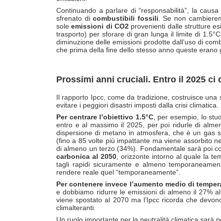
Continuando a parlare di “responsabilità”, la causa
sfrenato di
combustibili fossili
. Se non cambierem
sole
emissioni di CO2
provenienti dalle strutture esis
trasporto) per sforare di gran lunga il limite di 1.5
diminuzione delle emissioni prodotte dall’uso di comb
che prima della fine dello stesso anno queste erano gi
Prossimi anni cruciali. Entro il 2025 ci
Il rapporto Ipcc, come da tradizione, costruisce una
evitare i peggiori disastri imposti dalla crisi climatica.
Per centrare l’obiettivo 1.5°C
, per esempio, lo stu
entro e al massimo il 2025, per poi ridurle di almen
dispersione di metano in atmosfera, che è un gas s
(fino a 85 volte più impattante ma viene assorbito ne
di almeno un terzo (34%). Fondamentale sarà poi cont
carbonica al 2050
, orizzonte intorno al quale la t
tagli rapidi sicuramente e almeno temporaneamente
rendere reale quel “temporaneamente”.
Per contenere invece l’aumento medio di temper
e dobbiamo ridurre le emissioni di almeno il 27% al 2
viene spostato al 2070 ma l’Ipcc ricorda che devono
climalteranti.
Un ruolo importante per la neutralità climatica sarà 