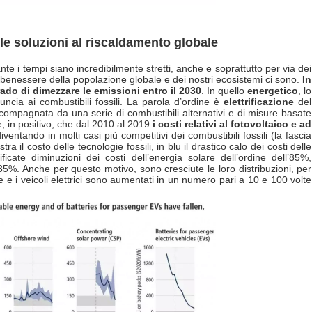
 le soluzioni al riscaldamento globale
e i tempi siano incredibilmente stretti, anche e soprattutto per via dei
il benessere della popolazione globale e dei nostri ecosistemi ci sono.
In
 grado di dimezzare le emissioni entro il 2030
. In quello
energetico
, lo
ncia ai combustibili fossili. La parola d’ordine è
elettrificazione
del
ccompagnata da una serie di combustibili alternativi e di misure basate
, in positivo, che dal 2010 al 2019
i costi relativi al fotovoltaico e ad
diventando in molti casi più competitivi dei combustibili fossili (la fascia
a il costo delle tecnologie fossili, in blu il drastico calo dei costi delle
ficate diminuzioni dei costi dell’energia solare dell’ordine dell’85%,
ll’85%. Anche per questo motivo, sono cresciute le loro distribuzioni, per
e i veicoli elettrici sono aumentati in un numero pari a 10 e 100 volte