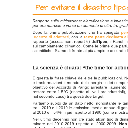
Per evitare il disastro l’Ipc
Rapporto sulla mitigazione: elettrificazione e investi
per ora marciamo verso un aumento di oltre tre grad
Dopo la prima pubblicazione che ha spiegato
per
urgenza di adattarsi
, con la
terza parte dedicata al
rapporto (assessment report 6) dell’
Ipcc
, il Panel 
sul cambiamento climatico. Come le prime due parti, a
scientifiche. Siamo di fronte al più ampio e accurato 
La scienza è chiara: “the time for acti
È questa la frase chiave delle tre le pubblicazioni. 
e trasformazioni il mondo dell’energia e dei compor
obiettivo dell’Accordo di Parigi: arrestare l’aumento
restare entro 1.5°C (rispetto ai livelli preindustrial
nel secondo caso) tra questi due target.
Partiamo subito da un dato netto: nonostante le tante
tra il 2010 e il 2019 le emissioni medie annue di gas
al 2010 e il 54% in più rispetto al 1990 (come mostra
Nell’ultimo decennio non c’è stato alcun tipo di di
minore nel 2010-2019 rispetto al 2000-2009.
Non 