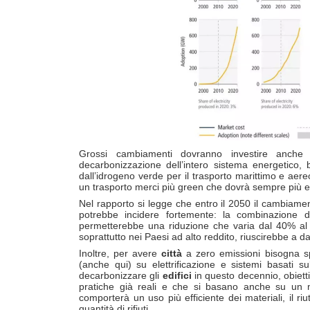
Grossi cambiamenti dovranno investire anche
decarbonizzazione dell’intero sistema energetico, ba
dall’idrogeno verde per il trasporto marittimo e aereo
un trasporto merci più green che dovrà sempre più ess
Nel rapporto si legge che entro il 2050 il cambiam
potrebbe incidere fortemente: la combinazione di p
permetterebbe una riduzione che varia dal 40% al 
soprattutto nei Paesi ad alto reddito, riuscirebbe a da
Inoltre, per avere
città
a zero emissioni bisogna sp
(anche qui) su elettrificazione e sistemi basati s
decarbonizzare gli
edifici
in questo decennio, obiett
pratiche già reali e che si basano anche su un m
comporterà un uso più efficiente dei materiali, il riut
quantità di rifiuti.