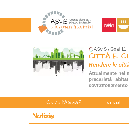
ASviS
Goal 11
/
CITTÀ E C
Rendere le città
Attualmente nel m
precarietà abita
sovraffollamento 
Cos'è l'ASviS?
I Target
Notizie