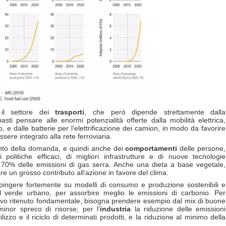
 il settore dei
trasporti
, che però dipende strettamente dalla
sti pensare alle enormi potenzialità offerte dalla mobilità elettrica,
, e dalle batterie per l’elettrificazione dei camion, in modo da favorire
ere integrato alla rete ferroviaria.
ento della domanda, e quindi anche dei
comportamenti
delle persone,
olitiche efficaci, di migliori infrastrutture e di nuove tecnologie
70% delle emissioni di gas serra. Anche una dieta a base vegetale,
re un grosso contributo all’azione in favore del clima.
ingere fortemente su modelli di consumo e produzione sostenibili e
ul verde urbano, per assorbire meglio le emissioni di carbonio. Per
ivo ritenuto fondamentale, bisogna prendere esempio dal mix di buone
inor spreco di risorse; per l’
industria
la riduzione delle emissioni
ilizzo e il riciclo di determinati prodotti, e la riduzione al minimo della