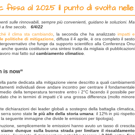
c fissa al 2025 il punto di svolta nelle
menti sulle rinnovabili, sempre più convenienti, guidano le soluzioni. Ma
i a fine secolo.
6/4/22
ché il clima sta cambiando
, la seconda che ha analizzato
impatti e
le politiche di mitigazione
, diffusa il 4 aprile, è ora completo il sesto
intergovernativo che funge da supporto scientifico alla Conferenza Onu
nche questa costituisce una sintesi tratta da migliaia di pubblicazioni
lavoro mai fatto sul
cambiamento climatico
.
on is now”
Nella parte dedicata alla mitigazione viene descritto a quali cambiamenti
tamenti individuali deve andare incontro per centrare il fondamentale
 medio della temperatura terrestre entro i 2°C facendo il possibile per
i), dato che in termini di impatti c’è una grossa differenza (molto minore
 dichiarazioni dei leader globali a sostegno della battaglia climatica,
 serra sono state
le più alte della storia umana
: il 12% in più rispetto
 la seguente immagine che divide le emissioni per tipologia).
minuzione, semplicemente le emissioni hanno avuto un tasso di crescita
siamo dunque sulla buona strada per limitare il riscaldamento