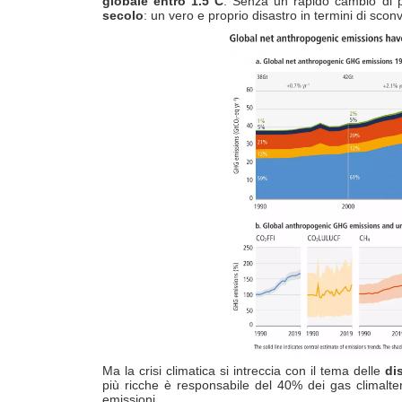
globale entro 1.5°C
. Senza un rapido cambio di 
secolo
: un vero e proprio disastro in termini di sconv
Ma la crisi climatica si intreccia con il tema delle
di
più ricche è responsabile del 40% dei gas climalte
emissioni.