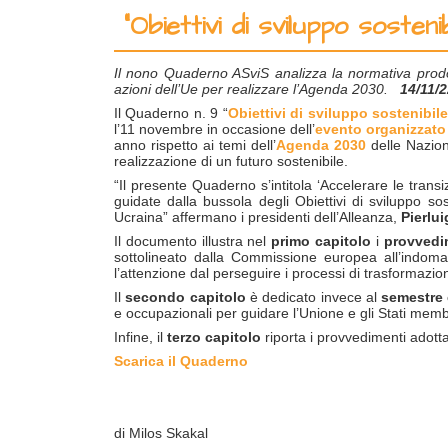
“Obiettivi di sviluppo sosten
Il nono Quaderno ASviS analizza la normativa prodot
azioni dell’Ue per realizzare l’Agenda 2030.
14/11/
Il Quaderno n. 9 “
Obiettivi di sviluppo sostenibile
l’11 novembre in occasione dell’
evento organizzato
anno rispetto ai temi dell’
Agenda 2030
delle Nazioni
realizzazione di un futuro sostenibile.
“Il presente Quaderno s’intitola ‘Accelerare le transi
guidate dalla bussola degli Obiettivi di sviluppo so
Ucraina” affermano i presidenti dell’Alleanza,
Pierlui
Il documento illustra nel
primo capitolo
i
provvedim
sottolineato dalla Commissione europea all’indoman
l’attenzione dal perseguire i processi di trasformaz
Il
secondo capitolo
è dedicato invece al
semestre
e occupazionali per guidare l’Unione e gli Stati membr
Infine, il
terzo capitolo
riporta i provvedimenti adottat
Scarica il Quaderno
di Milos Skakal