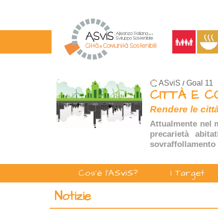
ASviS
Goal 11
/
CITTÀ E C
Rendere le città
Attualmente nel m
precarietà abita
sovraffollamento 
Cos'è l'ASviS?
I Target
Notizie