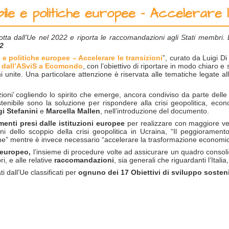
ibile e politiche europee - Accelerare l
ta dall’Ue nel 2022 e riporta le raccomandazioni agli Stati membri. E
22
 e politiche europee – Accelerare le transizioni
”, curato da Luigi D
 dall’ASviS a Ecomondo
, con l’obiettivo di riportare in modo chiaro e 
 unite. Una particolare attenzione è riservata alle tematiche legate all
zioni’ cogliendo lo spirito che emerge, ancora condiviso da parte delle 
stenibile sono la soluzione per rispondere alla crisi geopolitica, eco
gi Stefanini
e
Marcella Mallen
, nell’introduzione del documento.
enti presi dalle istituzioni europee
per realizzare con maggiore velo
i dello scoppio della crisi geopolitica in Ucraina, “Il peggiorament
ione” mentre è invece necessario “accelerare la trasformazione economic
 europeo,
l’insieme di procedure
volte ad assicurare un quadro consoli
i, e alle relative
raccomandazioni
, sia generali che riguardanti l’Italia
i dall’Ue classificati per
ognuno dei 17 Obiettivi di sviluppo sosteni