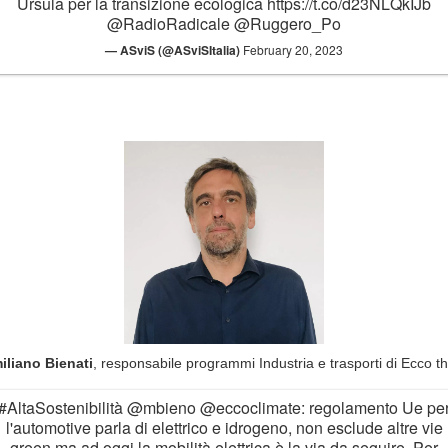
Ursula per la transizione ecologica
https://t.co/d23NLQkIJb
@RadioRadicale
@Ruggero_Po
— ASviS (@ASviSItalia)
February 20, 2023
iliano Bienati
, responsabile programmi Industria e trasporti di Ecco th
#AltaSostenibilità
@mbieno
@eccoclimate
: regolamento Ue pe
l'automotive parla di elettrico e idrogeno, non esclude altre vie
green ma ad oggi la mobilità elettrica è la via da seguire. Per