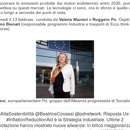
zzerare le emissioni prodotte dai motori endotermici entro 2035, punt
va su questi mercati. Le tecnologie ci sono, ora lo sforzo è quello di c
 lungo a seconda dei punti di vista.
unedì il 13 febbraio, condotta da
Valeria
Manieri
e
Ruggero
Po
. Ospiti
ano
Bienati
(responsabile programmi Industria e trasporti di Ecco think
orse).
ssi
, europarlamentare Pd, g
ruppo dell'Alleanza progressista di Socialis
AltaSostenibilità
@BeatriceCovassi
@pdnetwork
: Risposta Ue
#InflationReductionAct
è la Strategia industriale. Ultime 2
votazione hanno mostrato nuove alleanze: in bilico maggioranz