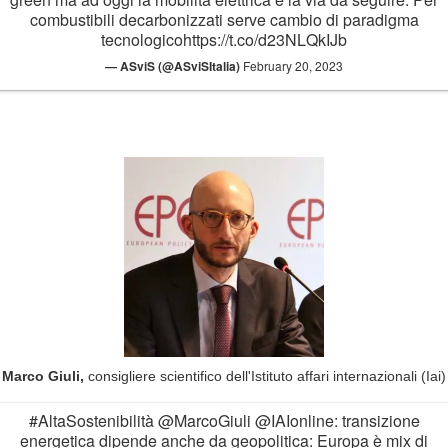
combustibili decarbonizzati serve cambio di paradigma
tecnologico
https://t.co/d23NLQkIJb
— ASviS (@ASviSItalia)
February 20, 2023
Marco Giuli,
consigliere scientifico dell'Istituto affari internazionali (Iai)
#AltaSostenibilità
@MarcoGiuli
@IAIonline
: transizione
energetica dipende anche da geopolitica: Europa è mix di