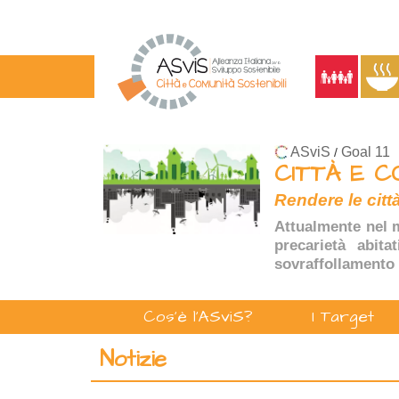
ASviS
Goal 11
/
CITTÀ E C
Rendere le città
Attualmente nel m
precarietà abita
sovraffollamento 
Cos'è l'ASviS?
I Target
Notizie