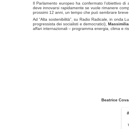
Il Parlamento europeo ha confermato l’obiettivo di a
deve innovarsi rapidamente se vuole rimanere competiti
prossimi 12 anni, un tempo che può sembrare breve o
Ad “Alta sostenibilità”, su Radio Radicale, in onda L
progressista dei socialisti e democratici),
Massimili
affari internazionali – programma energia, clima e ris
Beatrice Cova
#