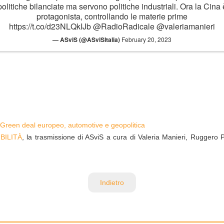
politiche bilanciate ma servono politiche industriali. Ora la Cina 
protagonista, controllando le materie prime
https://t.co/d23NLQkIJb
@RadioRadicale
@valeriamanieri
— ASviS (@ASviSItalia)
February 20, 2023
Green deal europeo, automotive e geopolitica
BILITÀ
, la trasmissione di ASviS a cura di Valeria Manieri, Ruggero Po
Indietro