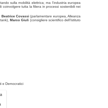
ando sulla mobilità elettrica; ma l'industria europea
oinvolgere tutta la filiera in processi sostenibili nei
:
Beatrice
Covassi
(parlamentare europea, Alleanza
 tank),
Marco
Giuli
(consigliere scientifico dell’Istituto
ti e Democratici
 a
a