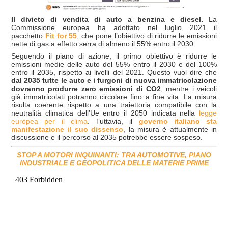
Il divieto di vendita di auto a benzina e diesel.
La
Commissione europea ha adottato nel luglio 2021 il
pacchetto
Fit for 55
, che pone l’obiettivo di ridurre le emissioni
nette di gas a effetto serra di almeno il 55% entro il 2030.
Seguendo il piano di azione, il primo obiettivo è ridurre le
emissioni medie delle auto del 55% entro il 2030 e del 100%
entro il 2035, rispetto ai livelli del 2021. Questo vuol dire che
dal 2035 tutte le auto e i furgoni di nuova immatricolazione
dovranno produrre zero emissioni di CO2
, mentre i veicoli
già immatricolati potranno circolare fino a fine vita. La misura
risulta coerente rispetto a una traiettoria compatibile con la
neutralità climatica dell’Ue entro il 2050 indicata nella
legge
europea per il clima
. Tuttavia, il
governo italiano sta
manifestazione il suo dissenso
, la misura è attualmente in
discussione e il percorso al 2035 potrebbe essere sospeso.
STOP A MOTORI INQUINANTI: TRA AUTOMOTIVE, PIANO
INDUSTRIALE E GEOPOLITICA DELLE MATERIE PRIME