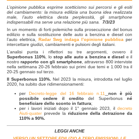
L’opinione pubblica esprime scetticismo sui percorsi e gli esiti
del cambiamento: la misura edilizia una buona idea realizzata
male, l’auto elettrica desta perplessità, gli smartphone
indispensabili ma serve una relazione più sana.
7/3/23
In un momento di forti polemiche sulla prosecuzione del bonus
edilizio e sulla sostituzione delle auto a benzina e diesel con
l’auto elettrica,
Radar Swg indaga l’opinione pubblica
per
intercettare giudizi, cambiamenti e pulsioni degli italiani.
L’analisi punta i riflettori su tre argomenti, ovvero il
Superbonus 110%
, lo
stop alle auto a benzina e diesel
e il
nostro
rapporto con gli smartphone
,
attraverso 800 interviste
nella settimana 20-26 febbraio sui primi due temi e 1.000 tra il
20-25 gennaio sul terzo.
Il Superbonus 110%.
Nel 2023 la misura, introdotta nel luglio
2020, ha subito due ridimensionamenti:
per
Decreto-legge del 16 febbraio n.11
non è più
possibile cedere il credito
del Superbonus
né
beneficiare dello sconto in fattura
;
per i lavori iniziati dopo il 1° gennaio 2023, il
decreto
Aiuti-quater
prevede la
riduzione della detrazione da
110% a 90%.
LEGGI ANCHE
VERSO UN SETTORE EDILIZIO A ZERO EMISSIONI: LE