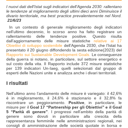
I nuovi dati dell’Istat sugli indicatori dell’Agenda 2030: rallentano
le tendenze al miglioramento degli ultimi dieci anni Diminuisce il
divario territoriale, ma best practice prevalentemente nel Nord.
21/6/23
In un contesto di generale miglioramento degli indicatori
nell’ultimo decennio, lo scorso anno ha fatto registrare un
rallentamento delle tendenze positive. Questo risulta
dall’aggiornamento delle misure statistiche
relative ai 17
Obiettivi di sviluppo sostenibile
dell’Agenda 2030, che l’Istat ha
presentato il 20 giugno diffondendo la sesta edizione(2023) del
Rapporto sui Sustainable Development Goals.
Le conseguenze
della guerra si notano, in particolare, sul settore energetico e
sul costo della vita. Il Rapporto include 372 misure statistiche
per 139 indicatori Un-Iaeg, quelli selezionati dal gruppo di
esperti delle Nazioni unite e analizza anche i divari territoriali.
I risultati
Nell’ultimo anno l’andamento delle misure è variegato: il 42,6%
è in miglioramento, il 24,6% è stazionario e il 32,8% fa
riscontrare un peggioramento.
Positive
, in particolare, le
misure per il
Goal 17 “Partnership per gli Obiettivi” e il Goal
5 “Parità di genere”
. I progressi nell’ambito della parità di
genere sono dovuti in particolare alla crescita della
rappresentanza femminile nelle amministrazioni regionali, nei
consigli di amministrazione delle società quotate in borsa e