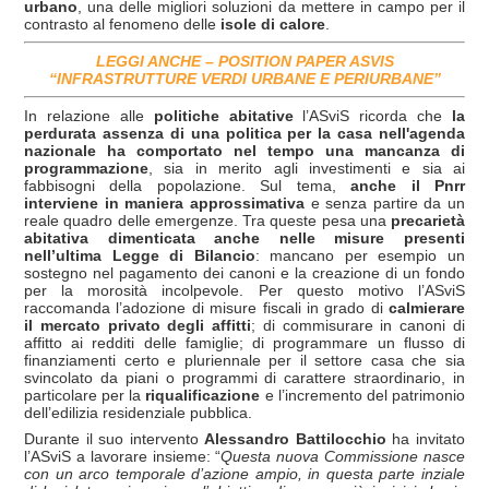
urbano
, una delle migliori soluzioni da mettere in campo per il
contrasto al fenomeno delle
isole di calore
.
LEGGI ANCHE – POSITION PAPER ASVIS
“INFRASTRUTTURE VERDI URBANE E PERIURBANE”
In relazione alle
politiche abitative
l’ASviS ricorda che
la
perdurata assenza di una politica per la casa nell'agenda
nazionale ha comportato nel tempo una mancanza di
programmazione
, sia in merito agli investimenti e sia ai
fabbisogni della popolazione. Sul tema,
anche il Pnrr
interviene in maniera approssimativa
e senza partire da un
reale quadro delle emergenze. Tra queste pesa una
precarietà
abitativa dimenticata anche nelle misure presenti
nell’ultima Legge di Bilancio
: mancano per esempio un
sostegno nel pagamento dei canoni e la creazione di un fondo
per la morosità incolpevole. Per questo motivo l’ASviS
raccomanda l’adozione di misure fiscali in grado di
calmierare
il mercato privato degli affitti
; di commisurare in canoni di
affitto ai redditi delle famiglie; di programmare un flusso di
finanziamenti certo e pluriennale per il settore casa che sia
svincolato da piani o programmi di carattere straordinario, in
particolare per la
riqualificazione
e l’incremento del patrimonio
dell’edilizia residenziale pubblica.
Durante il suo intervento
Alessandro Battilocchio
ha invitato
l’ASviS a lavorare insieme: “
Questa nuova Commissione nasce
con un arco temporale d’azione ampio, in questa parte inziale