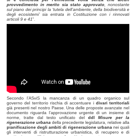
provvedimento in merito sia stato approvato
, nonostante
sul piano dei principi la ‘tutela dell’ambiente, della biodiversità e
degli ecosistemi’ sia entrata in Costituzione con i rinnovati
articoli 9 e 41
”.
Secondo l’ASviS la mancanza di un quadro organico sul
governo del territorio rischia di accentuare i
divari territoriali
già presenti nel nostro Paese. Una delle proposte avanzate nel
documento riguarda l’approvazione urgente di un insieme di
norme, tratte dal testo unificato del
ddl
Misure per la
rigenerazione urbana
della precedente legislatura, relative alla
pianificazione de
gli ambiti di rigenerazione urbana
nei quali
gli interventi di ristrutturazione urbanistica, di recupero e di