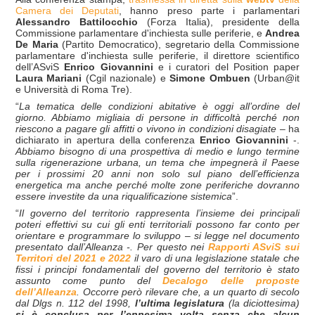
Camera dei Deputati
, hanno preso parte i parlamentari
Alessandro Battilocchio
(Forza Italia), presidente della
Commissione parlamentare d'inchiesta sulle periferie, e
Andrea
De Maria
(Partito Democratico), segretario della Commissione
parlamentare d'inchiesta sulle periferie, il direttore scientifico
dell’ASviS
Enrico Giovannini
e i curatori del Position paper
Laura Mariani
(Cgil nazionale) e
Simone Ombuen
(Urban@it
e Università di Roma Tre).
“
La tematica delle condizioni abitative è oggi all’ordine del
giorno. Abbiamo migliaia di persone in difficoltà perché non
riescono a pagare gli affitti o vivono in condizioni disagiate
– ha
dichiarato in apertura della conferenza
Enrico Giovannini
-.
Abbiamo bisogno di una prospettiva di medio e lungo termine
sulla rigenerazione urbana, un tema che impegnerà il Paese
per i prossimi 20 anni non solo sul piano dell’efficienza
energetica ma anche perché molte zone periferiche dovranno
essere investite da una riqualificazione sistemica
”.
“
Il governo del territorio rappresenta l’insieme dei principali
poteri effettivi su cui gli enti territoriali possono far conto per
orientare e programmare lo sviluppo – si legge nel documento
presentato dall’Alleanza -. Per questo nei
Rapporti ASviS sui
Territori del 2021 e 2022
il varo di una legislazione statale che
fissi i principi fondamentali del governo del territorio è stato
assunto come punto del
Decalogo delle proposte
dell’Alleanza
. Occorre però rilevare che, a un quarto di secolo
dal Dlgs n. 112 del 1998,
l’ultima legislatura
(la diciottesima)
si è conclusa per l’ennesima volta senza che alcun