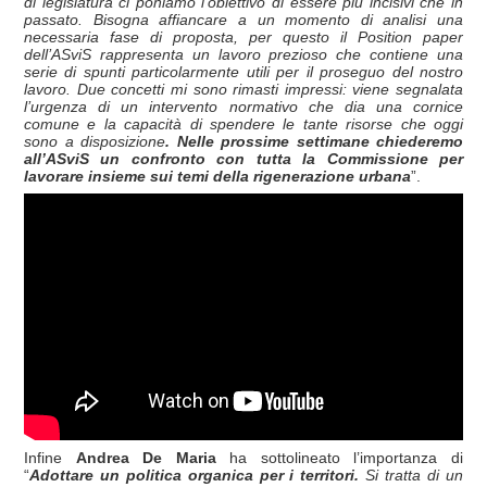
di legislatura ci poniamo l’obiettivo di essere più incisivi che in
passato. Bisogna affiancare a un momento di analisi una
necessaria fase di proposta, per questo il Position paper
dell’ASviS rappresenta un lavoro prezioso che contiene una
serie di spunti particolarmente utili per il proseguo del nostro
lavoro. Due concetti mi sono rimasti impressi: viene segnalata
l’urgenza di un intervento normativo che dia una cornice
comune e la capacità di spendere le tante risorse che oggi
sono a disposizione
. Nelle prossime settimane chiederemo
all’ASviS un confronto con tutta la Commissione per
lavorare insieme sui temi della rigenerazione urbana
”.
Infine
Andrea De Maria
ha sottolineato l’importanza di
“
Adottare un politica organica per i territori.
Si tratta di un