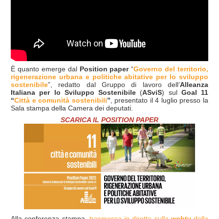
È quanto emerge dal
Position paper
“
Governo del territorio,
rigenerazione urbana e politiche abitative per lo sviluppo
sostenibile
”, redatto dal Gruppo di lavoro dell’
Alleanza
Italiana per lo Sviluppo Sostenibile
(
ASviS
) sul
Goal 11
“
Città e comunità sostenibili
”
, presentato il 4 luglio presso la
Sala stampa della Camera dei deputati.
SCARICA IL POSITION PAPER
Alla conferenza stampa,
trasmessa in diretta sulla
webtv
della