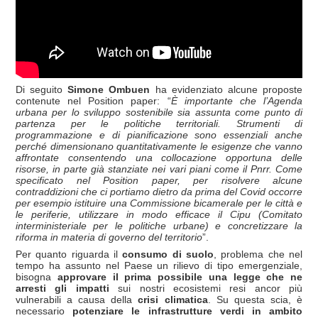
Di seguito
Simone Ombuen
ha evidenziato alcune proposte
contenute nel Position paper: “
È importante che l’Agenda
urbana per lo sviluppo sostenibile sia assunta come punto di
partenza per le politiche territoriali. Strumenti di
programmazione e di pianificazione sono essenziali anche
perché dimensionano quantitativamente le esigenze che vanno
affrontate consentendo una collocazione opportuna delle
risorse, in parte già stanziate nei vari piani come il Pnrr. Come
specificato nel Position paper, per risolvere alcune
contraddizioni che ci portiamo dietro da prima del Covid occorre
per esempio istituire una Commissione bicamerale per le città e
le periferie, utilizzare in modo efficace il Cipu (Comitato
interministeriale per le politiche urbane) e concretizzare la
riforma in materia di governo del territorio
”.
Per quanto riguarda il
consumo di suolo
, problema che nel
tempo ha assunto nel Paese un rilievo di tipo emergenziale,
bisogna
approvare il prima possibile una legge che ne
arresti gli impatti
sui nostri ecosistemi resi ancor più
vulnerabili a causa della
crisi climatica
. Su questa scia, è
necessario
potenziare le infrastrutture verdi in ambito