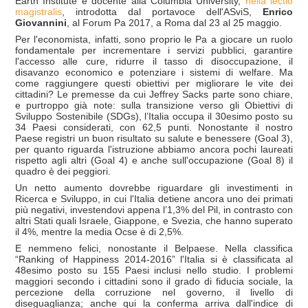
Earth Institute e docente alla Columbia University,
nella lectio
magistralis
, introdotta dal portavoce dell'ASviS,
Enrico
Giovannini
, al Forum Pa 2017, a Roma dal 23 al 25 maggio.
Per l'economista, infatti, sono proprio le Pa a giocare un ruolo
fondamentale per incrementare i servizi pubblici, garantire
l'accesso alle cure, ridurre il tasso di disoccupazione, il
disavanzo economico e potenziare i sistemi di welfare. Ma
come raggiungere questi obiettivi per migliorare le vite dei
cittadini? Le premesse da cui Jeffrey Sacks parte sono chiare,
e purtroppo già note: sulla transizione verso gli Obiettivi di
Sviluppo Sostenibile (SDGs), l’Italia occupa il 30esimo posto su
34 Paesi considerati, con 62,5 punti. Nonostante il nostro
Paese registri un buon risultato su salute e benessere (Goal 3),
per quanto riguarda l'istruzione abbiamo ancora pochi laureati
rispetto agli altri (Goal 4) e anche sull'occupazione (Goal 8) il
quadro è dei peggiori.
Un netto aumento dovrebbe riguardare gli investimenti in
Ricerca e Sviluppo, in cui l'Italia detiene ancora uno dei primati
più negativi, investendovi appena l’1,3% del Pil, in contrasto con
altri Stati quali Israele, Giappone, e Svezia, che hanno superato
il 4%, mentre la media Ocse è di 2,5%.
E nemmeno felici, nonostante il Belpaese. Nella classifica
“Ranking of Happiness 2014-2016” l'Italia si è classificata al
48esimo posto su 155 Paesi inclusi nello studio. I problemi
maggiori secondo i cittadini sono il grado di fiducia sociale, la
percezione della corruzione nel governo, il livello di
diseguaglianza; anche qui la conferma arriva dall'indice di