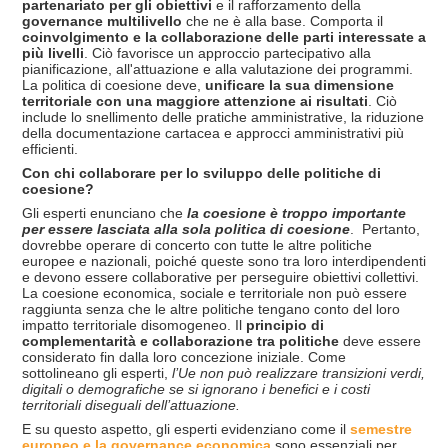
partenariato per gli obiettivi
e il rafforzamento della
governance multilivello
che ne è alla base. Comporta il
coinvolgimento e la collaborazione delle parti interessate a
più livelli
. Ciò favorisce un approccio partecipativo alla
pianificazione, all'attuazione e alla valutazione dei programmi.
La politica di coesione deve,
unificare la sua dimensione
territoriale con una maggiore attenzione ai risultati
. Ciò
include lo snellimento delle pratiche amministrative, la riduzione
della documentazione cartacea e approcci amministrativi più
efficienti.
Con chi collaborare per lo sviluppo delle politiche di
coesione?
Gli esperti enunciano che
la coesione è troppo importante
per essere lasciata alla sola politica di coesione
. Pertanto,
dovrebbe operare di concerto con tutte le altre politiche
europee e nazionali, poiché queste sono tra loro interdipendenti
e devono essere collaborative per perseguire obiettivi collettivi.
La coesione economica, sociale e territoriale non può essere
raggiunta senza che le altre politiche tengano conto del loro
impatto territoriale disomogeneo. Il
principio di
complementarità e collaborazione tra politiche
deve essere
considerato fin dalla loro concezione iniziale. Come
sottolineano gli esperti,
l’Ue non può realizzare transizioni verdi,
digitali o demografiche se si ignorano i benefici e i costi
territoriali diseguali dell’attuazione.
E su questo aspetto, gli esperti evidenziano come il
semestre
europeo e la governance economica
sono essenziali per