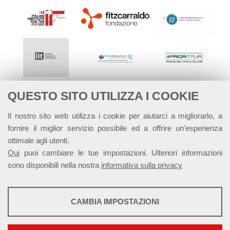
QUESTO SITO UTILIZZA I COOKIE
Il nostro sito web utilizza i cookie per aiutarci a migliorarlo, a
fornire il miglior servizio possibile ed a offrire un'esperienza
ottimale agli utenti.
Qui
puoi cambiare le tue impostazioni. Ulteriori informazioni
sono disponibili nella nostra
informativa sulla privacy
STATISTICHE
CAMBIA IMPOSTAZIONI
Strumenti statistici che raccolgono dati anonimi sull'utilizzo e la
Alleanza Italiana per lo Sviluppo Sostenibile - ASviS
funzionalità del sito web.
Via Farini 17, 00185 Roma C.F. 97893090585 P.IVA 14610671001