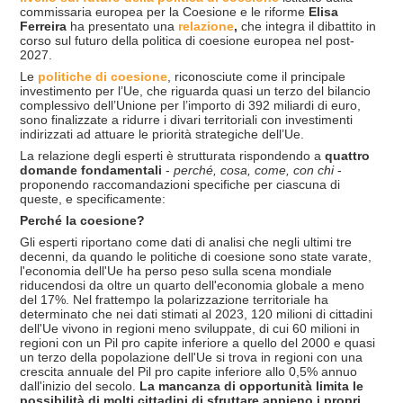
commissaria europea per la Coesione e le riforme
Elisa
Ferreira
ha presentato una
relazione
,
che integra il dibattito in
corso sul futuro della politica di coesione europea nel post-
2027.
Le
politiche di coesione
, riconosciute come il principale
investimento per l’Ue, che riguarda quasi un terzo del bilancio
complessivo dell’Unione per l’importo di 392 miliardi di euro,
sono finalizzate a ridurre i divari territoriali con investimenti
indirizzati ad attuare le priorità strategiche dell’Ue.
La relazione degli esperti è strutturata rispondendo a
quattro
domande fondamentali
-
perché, cosa, come, con chi
-
proponendo raccomandazioni specifiche per ciascuna di
queste, e specificamente:
Perché la coesione?
Gli esperti riportano come dati di analisi che negli ultimi tre
decenni, da quando le politiche di coesione sono state varate,
l'economia dell'Ue ha perso peso sulla scena mondiale
riducendosi da oltre un quarto dell'economia globale a meno
del 17%. Nel frattempo la polarizzazione territoriale ha
determinato che nei dati stimati al 2023, 120 milioni di cittadini
dell'Ue vivono in regioni meno sviluppate, di cui 60 milioni in
regioni con un Pil pro capite inferiore a quello del 2000 e quasi
un terzo della popolazione dell'Ue si trova in regioni con una
crescita annuale del Pil pro capite inferiore allo 0,5% annuo
dall'inizio del secolo.
La mancanza di opportunit
à
limita le
possibilit
à
di molti cittadini di sfruttare appieno i propri