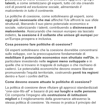
talenti,
e come sintetizzano gli esperti, tutto
ciò sta creando
cicli di povert
à
ed esclusione sociale, alimentando il
malcontento in tutto il continente.
Le politiche di coesione, come sottolineano gli esperti, sono
oggi più necessarie che mai
affinché l’Ue affronti le sue sfide
strutturali, liberando il suo pieno potenziale economico e
sociale, valorizzando i talenti, contribuendo a
disinnescare il
malcontento
. Assicurando che nessun europeo sia lasciato
indietro,
la coesione è il collante che unisce gli europei
per
un’Europa prospera e inclusiva.
Cosa possono fare politiche di coesione?
Gli esperti sottolineano che la coesione dovrebbe concentrarsi
sullo sviluppo, con la preoccupazione fondamentale di
mobilitare il potenziale economico non sfruttato nell'Ue
, in
particolare investendo nelle
regioni meno sviluppate
e in
quelle che si trovano in trappole di sviluppo o che rischiano di
caderci. Le potenzialità economiche devono essere liberate
promuovendo l’equità territoriale, costruendo
ponti tra regioni
dentro e fuori i confini dell’Ue.
Come devono essere attuate le politiche di coesione?
La politica di coesione deve rifiutare gli approcci standardizzati
“
one-size-fits-all
” e basarsi di più
sui luoghi e sulle persone
.
Ciò comporta l’impegno alla
costruzione di istituzioni
migliori
e il miglioramento della governance attraverso la
stessa politica di coesione. Va messo in pratica il principio del