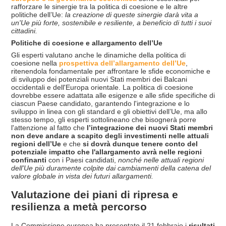
rafforzare le sinergie tra la politica di coesione e le altre
politiche dell’Ue:
la creazione di queste sinergie dar
à
vita a
un'Ue più forte, sostenibile e resiliente, a beneficio di tutti i suoi
cittadini.
Politiche di coesione e allargamento dell’Ue
Gli esperti valutano anche le dinamiche della politica di
coesione nella
prospettiva dell’allargamento dell’Ue
,
ritenendola fondamentale per affrontare le sfide economiche e
di sviluppo dei potenziali nuovi Stati membri dei Balcani
occidentali e dell'Europa orientale. La politica di coesione
dovrebbe essere adattata alle esigenze e alle sfide specifiche di
ciascun Paese candidato, garantendo l'integrazione e lo
sviluppo in linea con gli standard e gli obiettivi dell’Ue, ma allo
stesso tempo, gli esperti sottolineano che bisognerà porre
l'attenzione al fatto che
l’integrazione dei nuovi Stati membri
non deve andare a scapito degli investimenti nelle attuali
regioni dell’Ue
e che
si dovrà dunque tenere conto del
potenziale impatto che l'allargamento avr
à
nelle regioni
confinanti
con i Paesi candidati,
nonch
é
nelle attuali regioni
dell'Ue più duramente colpite dai cambiamenti della catena del
valore globale in vista dei futuri allargamenti.
Valutazione dei piani di ripresa e
resilienza a metà percorso
La Commissione europea ha presentato il 21 febbraio i
risultati