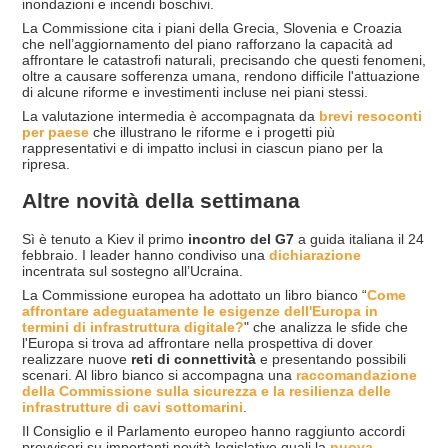
inondazioni e incendi boschivi.
La Commissione cita i piani della Grecia, Slovenia e Croazia
che nell’aggiornamento del piano rafforzano la capacità ad
affrontare le catastrofi naturali, precisando che questi fenomeni,
oltre a causare sofferenza umana, rendono difficile l'attuazione
di alcune riforme e investimenti incluse nei piani stessi.
La valutazione intermedia è accompagnata da
brevi resoconti
per paese
che illustrano le riforme e i progetti più
rappresentativi e di impatto inclusi in ciascun piano per la
ripresa.
Altre novità della settimana
Sì è tenuto a Kiev il primo
incontro del G7
a guida italiana il 24
febbraio. I leader hanno condiviso una
dichiarazione
incentrata sul sostegno all’Ucraina.
La Commissione europea ha adottato un libro bianco “
Come
affrontare adeguatamente le esigenze dell'Europa in
termini di infrastruttura digitale?
" che analizza le sfide che
l'Europa si trova ad affrontare nella prospettiva di dover
realizzare nuove
reti di connettivit
à
e presentando possibili
scenari. Al libro bianco si accompagna una
raccomandazione
della Commissione sulla sicurezza e la resilienza delle
infrastrutture di cavi sottomarini
.
Il Consiglio e il Parlamento europeo hanno raggiunto accordi
provvisori su importanti novità legislative quali la
nuova