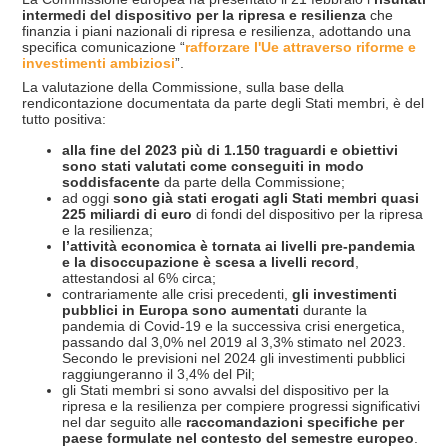
intermedi del dispositivo per la ripresa e resilienza
che
finanzia i piani nazionali di ripresa e resilienza, adottando una
specifica comunicazione “
rafforzare l'Ue attraverso riforme e
investimenti ambiziosi
”.
La valutazione della Commissione, sulla base della
rendicontazione documentata da parte degli Stati membri, è del
tutto positiva:
alla fine del 2023 più di 1.150 traguardi e obiettivi
sono stati valutati come conseguiti in modo
soddisfacente
da parte della Commissione;
ad oggi
sono gi
à
stati erogati agli Stati membri quasi
225 miliardi di euro
di fondi del dispositivo per la ripresa
e la resilienza;
l’attivit
à
economica è tornata ai livelli pre-pandemia
e la disoccupazione è scesa a livelli record
,
attestandosi al 6% circa;
contrariamente alle crisi precedenti,
gli investimenti
pubblici in Europa sono aumentati
durante la
pandemia di Covid-19 e la successiva crisi energetica,
passando dal 3,0% nel 2019 al 3,3% stimato nel 2023.
Secondo le previsioni nel 2024 gli investimenti pubblici
raggiungeranno il 3,4% del Pil;
gli Stati membri si sono avvalsi del dispositivo per la
ripresa e la resilienza per compiere progressi significativi
nel dar seguito alle
raccomandazioni specifiche per
paese formulate nel contesto del semestre europeo
.