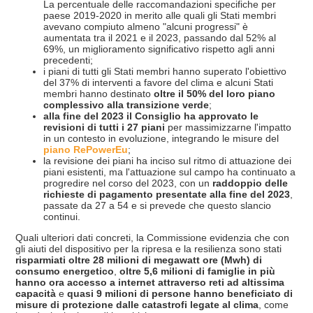
La percentuale delle raccomandazioni specifiche per
paese 2019-2020 in merito alle quali gli Stati membri
avevano compiuto almeno "alcuni progressi" è
aumentata tra il 2021 e il 2023, passando dal 52% al
69%, un miglioramento significativo rispetto agli anni
precedenti;
i piani di tutti gli Stati membri hanno superato l'obiettivo
del 37% di interventi a favore del clima e alcuni Stati
membri hanno destinato
oltre il 50% del loro piano
complessivo alla transizione
verde
;
alla fine del 2023 il Consiglio ha approvato le
revisioni di tutti i 27 piani
per massimizzarne l'impatto
in un contesto in evoluzione, integrando le misure del
piano RePowerEu
;
la revisione dei piani ha inciso sul ritmo di attuazione dei
piani esistenti, ma l'attuazione sul campo ha continuato a
progredire nel corso del 2023, con un
raddoppio delle
richieste di pagamento presentate alla fine del 2023
,
passate da 27 a 54 e si prevede che questo slancio
continui.
Quali ulteriori dati concreti, la Commissione evidenzia che con
gli aiuti del dispositivo per la ripresa e la resilienza sono stati
risparmiati oltre 28 milioni di megawatt ore (Mwh) di
consumo energetico
,
oltre 5,6 milioni di famiglie in più
hanno ora accesso a internet attraverso reti ad altissima
capacit
à
e
quasi 9 milioni di persone hanno beneficiato di
misure di protezione dalle catastrofi legate al clima
, come