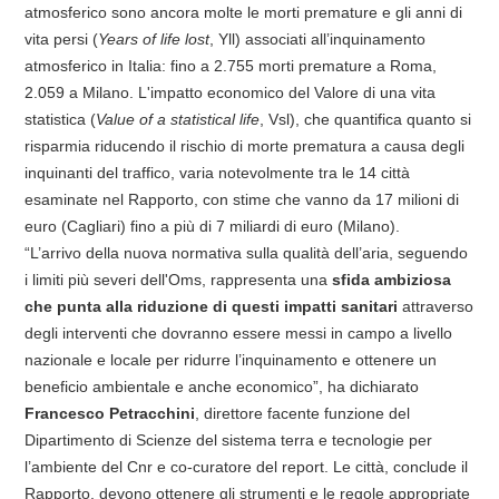
atmosferico sono ancora molte le morti premature e gli anni di
vita persi (
Years of life lost
, Yll) associati all’inquinamento
atmosferico in Italia: fino a 2.755 morti premature a Roma,
2.059 a Milano. L'impatto economico del Valore di una vita
statistica (
Value of a statistical life
, Vsl), che quantifica quanto si
risparmia riducendo il rischio di morte prematura a causa degli
inquinanti del traffico, varia notevolmente tra le 14 città
esaminate nel Rapporto, con stime che vanno da 17 milioni di
euro (Cagliari) fino a più di 7 miliardi di euro (Milano).
“L’arrivo della nuova normativa sulla qualità dell’aria, seguendo
i limiti più severi dell'Oms, rappresenta una
sfida ambiziosa
che punta alla riduzione di questi impatti sanitari
attraverso
degli interventi che dovranno essere messi in campo a livello
nazionale e locale per ridurre l’inquinamento e ottenere un
beneficio ambientale e anche economico”, ha dichiarato
Francesco Petracchini
, direttore facente funzione del
Dipartimento di Scienze del sistema terra e tecnologie per
l’ambiente del Cnr e co-curatore del report. Le città, conclude il
Rapporto, devono ottenere gli strumenti e le regole appropriate