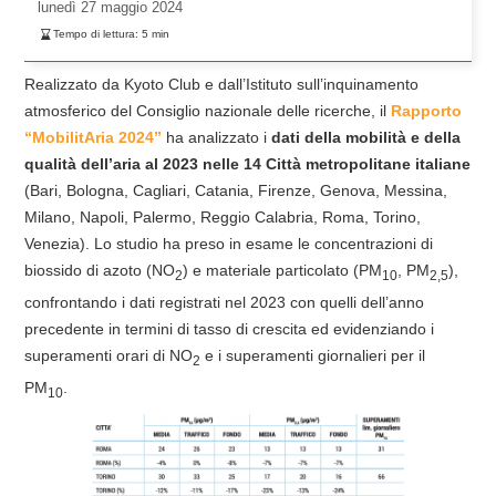
lunedì
27 maggio 2024
Tempo di lettura:
5
min
Realizzato da Kyoto Club e dall’Istituto sull’inquinamento
atmosferico del Consiglio nazionale delle ricerche, il
Rapporto
“MobilitAria 2024”
ha analizzato i
dati della mobilità e della
qualità dell’aria al 2023 nelle 14 Città metropolitane italiane
(Bari, Bologna, Cagliari, Catania, Firenze, Genova, Messina,
Milano, Napoli, Palermo, Reggio Calabria, Roma, Torino,
Venezia). Lo studio ha preso in esame le concentrazioni di
biossido di azoto (NO
) e materiale particolato (PM
, PM
),
2
10
2,5
confrontando i dati registrati nel 2023 con quelli dell’anno
precedente in termini di tasso di crescita ed evidenziando i
superamenti orari di NO
e i superamenti giornalieri per il
2
PM
.
10