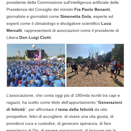
presidente della Commissione sull’intelligenza artificiale della
Presidenza del Consiglio dei ministri
Fra Paolo Benanti
,
giornaliste e giornalisti come
Simonetta Gola
, esperte ed
esperti come il climatologo e divulgatore scientifico
Luca
Mercalli
, rappresentanti di associazioni come
il presidente di
Libera
Don Luigi Ciotti
.
L’associazione, che conta oggi più di 180mila iscritti tra capi e
ragazzi, ha scelto come titolo dell’appuntamento “
Generazioni
di felicità
”, per affrontare il
tema della felicità
da otto
prospettive: felici di accogliere, di vivere una vita giusta, di
prendersi cura e custodire, di generare speranza, di fare
esperienza di Dio, di essere appassionati, di lavorare per la