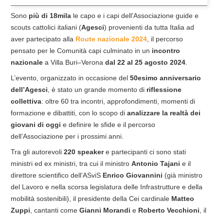
Sono
più di 18mila
le capo e i capi dell’Associazione guide e
scouts cattolici italiani (
Agesci
) provenienti da tutta Italia ad
aver partecipato alla
Route nazionale 2024
, il percorso
pensato per le Comunità capi culminato in un
incontro
nazionale
a Villa Buri–Verona
dal 22 al 25 agosto 2024
.
L’evento, organizzato in occasione del
50esimo anniversario
dell’Agesci
, è stato un grande momento di
riflessione
collettiva
: oltre 60
tra incontri, approfondimenti, momenti di
formazione e dibattiti, con lo scopo di
analizzare la realtà dei
giovani di oggi
e definire le sfide e il percorso
dell’Associazione per i prossimi anni.
Tra gli autorevoli
220 speaker
e partecipanti ci sono stati
ministri ed ex ministri, tra cui il ministro
Antonio Tajani
e il
direttore scientifico dell’ASviS
Enrico Giovannini
(già ministro
del Lavoro e nella scorsa legislatura delle Infrastrutture e della
mobilità sostenibili), il presidente della Cei cardinale
Matteo
Zuppi
, cantanti come
Gianni Morandi
e
Roberto Vecchioni
, il