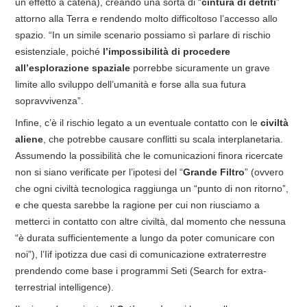
un effetto a catena), creando una sorta di “
cintura di detriti
”
attorno alla Terra e rendendo molto difficoltoso l’accesso allo
spazio. “In un simile scenario possiamo sì parlare di rischio
esistenziale, poiché
l’impossibilità di procedere
all’esplorazione spaziale
porrebbe sicuramente un grave
limite allo sviluppo dell’umanità e forse alla sua futura
sopravvivenza”.
Infine, c’è il rischio legato a un eventuale contatto con le
civiltà
aliene
, che potrebbe causare conflitti su scala interplanetaria.
Assumendo la possibilità che le comunicazioni finora ricercate
non si siano verificate per l’ipotesi del “
Grande Filtro
” (ovvero
che ogni civiltà tecnologica raggiunga un “punto di non ritorno”,
e che questa sarebbe la ragione per cui non riusciamo a
metterci in contatto con altre civiltà, dal momento che nessuna
“è durata sufficientemente a lungo da poter comunicare con
noi”), l’Iif ipotizza due casi di comunicazione extraterrestre
prendendo come base i programmi Seti (Search for extra-
terrestrial intelligence).