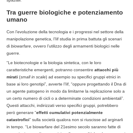
spaziali.
Tra guerre biologiche e potenziamento
umano
Con l’evoluzione della tecnologia e i progressi nel settore della
manipolazione genetica, l’Iif studia in prima battuta gli scenari
di
biowarfare
, ovvero l’utilizzo degli armamenti biologici nelle
guerre.
“Le biotecnologie e la biologia sintetica, con le loro
caratteristiche emergenti, potranno consentire
attacchi più
mirati
(
small in scale
) ad esempio su specifici gruppi etnici in
base ai loro genotipi”, avverte l’Iif, “oppure progettando il Dna di
un agente patogeno in modo da limitarne la replicazione solo a
un certo numero di cicli o a determinate condizioni ambientali”.
Questi attacchi, indirizzati verso specifici gruppi, potrebbero
però generare “
effetti cumulativi potenzialmente
catastrofici
” sulla società qualora non si riuscisse ad arginarli
in tempo. “Le biowarfare del 21esimo secolo saranno fatte di