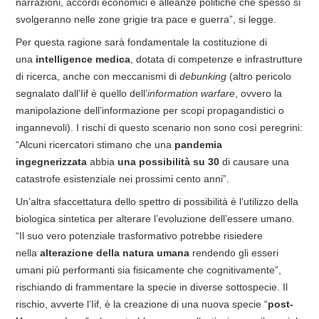
narrazioni, accordi economici e alleanze politiche che spesso si
svolgeranno nelle zone grigie tra pace e guerra”, si legge.
Per questa ragione sarà fondamentale la costituzione di
una
intelligence medica
, dotata di competenze e infrastrutture
di ricerca, anche con meccanismi di
debunking
(altro pericolo
segnalato dall’Iif è quello dell’
information warfare
, ovvero la
manipolazione dell’informazione per scopi propagandistici o
ingannevoli). I rischi di questo scenario non sono così peregrini:
“Alcuni ricercatori stimano che una
pandemia
ingegnerizzata
abbia
una possibilità su 30
di causare una
catastrofe esistenziale nei prossimi cento anni”.
Un’altra sfaccettatura dello spettro di possibilità è l’utilizzo della
biologica sintetica per alterare l’evoluzione dell’essere umano.
“Il suo vero potenziale trasformativo potrebbe risiedere
nella
alterazione della natura umana
rendendo gli esseri
umani più performanti sia fisicamente che cognitivamente”,
rischiando di frammentare la specie in diverse sottospecie. Il
rischio, avverte l’Iif, è la creazione di una nuova specie “
post-