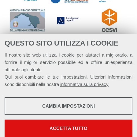
QUESTO SITO UTILIZZA I COOKIE
Il nostro sito web utilizza i cookie per aiutarci a migliorarlo, a
fornire il miglior servizio possibile ed a offrire un'esperienza
ottimale agli utenti.
Qui
puoi cambiare le tue impostazioni. Ulteriori informazioni
sono disponibili nella nostra
informativa sulla privacy
STATISTICHE
CAMBIA IMPOSTAZIONI
Strumenti statistici che raccolgono dati anonimi sull'utilizzo e la
Alleanza Italiana per lo Sviluppo Sostenibile - ASviS
funzionalità del sito web.
Via Farini 17, 00185 Roma C.F. 97893090585 P.IVA 14610671001
Mostra maggiori informazioni
ACCETTA TUTTO
This work is licensed under a
Creative Commons Attribuzione - Non