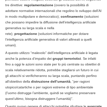
tre direttive:
regolamentazione
(ovvero la possibilità di
adottare normative internazionali che regolino lo sviluppo dell’AI
in modo multipolare e democratico);
confinamento
(soluzioni
che possano impedire la diffusione dell’intelligenza artificiale
generativa su larga scala e nella
rete);
progettazione
(soluzioni informatiche per dotare
l’intelligenza artificiale generativa di valori allineati a quelli
umani).
A questo utilizzo “malevolo” dell’intelligenza artificiale è legata
anche la potenza d’impatto dei
gruppi terroristici
. Se infatti
fino a oggi le azioni sono state per lo più centrate su obiettivi di
scala relativamente ridotta, potrebbe stagliarsi un futuro in cui
gli attacchi si verificheranno su larga scala, puntando perfino
all’obiettivo della
distruzione dell’umanità
, “per ragioni
utopico/catartiche o per ragioni estreme di tipo ambientale
(l’uomo distrugge l’ambiente, quindi se vogliamo preservare
quest’ultimo, bisogna distruggere l’umanità)”.
Questo nuovo genere di attacchi potrebbe sfruttare le
avanzate