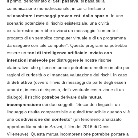
Il primo, denominato di
Seti passiva
, si basa sulla
comunicazione monodirezionale, in cui ci limitiamo
ad
ascoltare i messaggi provenienti dallo spazio
. In uno
scenario potenziale di rischio esistenziale, una civiltà
extraterrestre potrebbe inviarci un messaggio “contente il
progetto di un semplice computer virtuale e di un programma
da eseguire con tale computer”. Questo programma potrebbe
essere un
tool di intelligenza artificiale inviato con
intenzioni malevole
per distruggere le nostre risorse
elaborative, che gli esseri umani potrebbero mettere in atto per
ragioni di curiosità o di mancata valutazione dei rischi. In caso
di
Seti attiva
(ovvero l’invio di messaggi da parte degli esseri
umani e, in caso di risposta, dell’eventuale costruzione di un
dialogo), il rischio potrebbe derivare dalla
mutua
incomprensione
dei due soggetti: “Secondo i linguisti, un
linguaggio risulta comprensibile e quindi traducibile quando vi è
una
condivisione del contesto
” (un fenomeno analizzato
approfonditamente in
Arrival
, il film del 2016 di Denis
Villeneuve). Questa mutua incomprensione potrebbe portare a