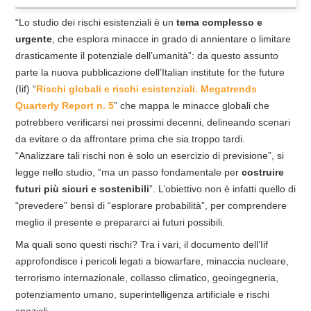
“Lo studio dei rischi esistenziali è un
tema complesso e
urgente
, che esplora minacce in grado di annientare o limitare
drasticamente il potenziale dell’umanità”: da questo assunto
parte la nuova pubblicazione dell’Italian institute for the future
(Iif) “
Rischi globali e rischi esistenziali. Megatrends
Quarterly Report n. 5
” che mappa le minacce globali che
potrebbero verificarsi nei prossimi decenni, delineando scenari
da evitare o da affrontare prima che sia troppo tardi.
“Analizzare tali rischi non è solo un esercizio di previsione”, si
legge nello studio, “ma un passo fondamentale per
costruire
futuri più sicuri e sostenibili
”. L’obiettivo non è infatti quello di
“prevedere” bensì di “esplorare probabilità”, per comprendere
meglio il presente e prepararci ai futuri possibili.
Ma quali sono questi rischi? Tra i vari, il documento dell’Iif
approfondisce i pericoli legati a biowarfare, minaccia nucleare,
terrorismo internazionale, collasso climatico, geoingegneria,
potenziamento umano, superintelligenza artificiale e rischi