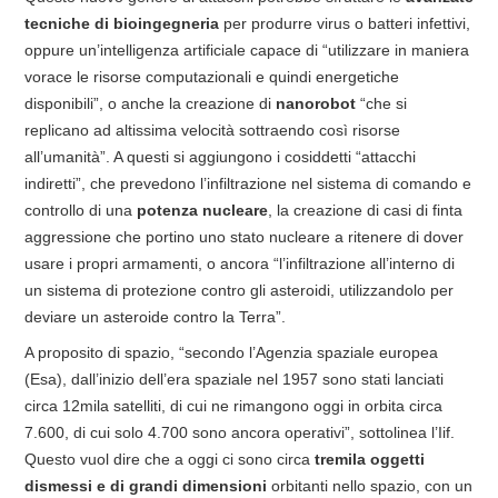
tecniche di bioingegneria
per produrre virus o batteri infettivi,
oppure un’intelligenza artificiale capace di “utilizzare in maniera
vorace le risorse computazionali e quindi energetiche
disponibili”, o anche la creazione di
nanorobot
“che si
replicano ad altissima velocità sottraendo così risorse
all’umanità”. A questi si aggiungono i cosiddetti “attacchi
indiretti”, che prevedono l’infiltrazione nel sistema di comando e
controllo di una
potenza nucleare
, la creazione di casi di finta
aggressione che portino uno stato nucleare a ritenere di dover
usare i propri armamenti, o ancora “l’infiltrazione all’interno di
un sistema di protezione contro gli asteroidi, utilizzandolo per
deviare un asteroide contro la Terra”.
A proposito di spazio, “secondo l’Agenzia spaziale europea
(Esa), dall’inizio dell’era spaziale nel 1957 sono stati lanciati
circa 12mila satelliti, di cui ne rimangono oggi in orbita circa
7.600, di cui solo 4.700 sono ancora operativi”, sottolinea l’Iif.
Questo vuol dire che a oggi ci sono circa
tremila oggetti
dismessi e di grandi dimensioni
orbitanti nello spazio, con un