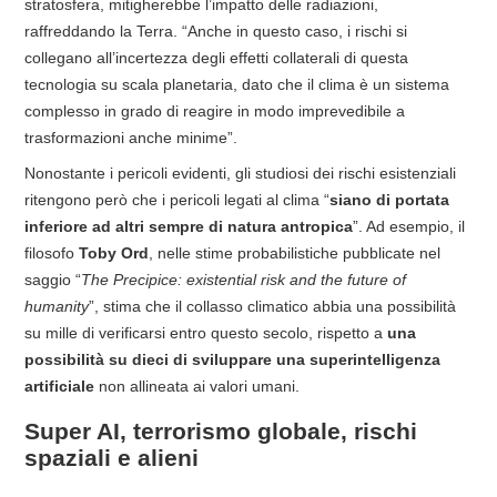
stratosfera, mitigherebbe l’impatto delle radiazioni,
raffreddando la Terra. “Anche in questo caso, i rischi si
collegano all’incertezza degli effetti collaterali di questa
tecnologia su scala planetaria, dato che il clima è un sistema
complesso in grado di reagire in modo imprevedibile a
trasformazioni anche minime”.
Nonostante i pericoli evidenti, gli studiosi dei rischi esistenziali
ritengono però che i pericoli legati al clima “
siano di portata
inferiore ad altri sempre di natura antropica
”. Ad esempio, il
filosofo
Toby Ord
, nelle stime probabilistiche pubblicate nel
saggio “
The Precipice: existential risk and the future of
humanity
”, stima che il collasso climatico abbia una possibilità
su mille di verificarsi entro questo secolo, rispetto a
una
possibilità su dieci di sviluppare una superintelligenza
artificiale
non allineata ai valori umani.
Super AI, terrorismo globale, rischi
spaziali e alieni