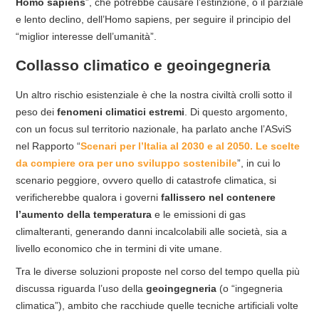
Homo sapiens
”, che potrebbe causare l’estinzione, o il parziale
e lento declino, dell’Homo sapiens, per seguire il principio del
“miglior interesse dell’umanità”.
Collasso climatico e geoingegneria
Un altro rischio esistenziale è che la nostra civiltà crolli sotto il
peso dei
fenomeni climatici estremi
. Di questo argomento,
con un focus sul territorio nazionale, ha parlato anche l’ASviS
nel Rapporto “
Scenari per l’Italia al 2030 e al 2050. Le scelte
da compiere ora per uno sviluppo sostenibile
”, in cui lo
scenario peggiore, ovvero quello di catastrofe climatica, si
verificherebbe qualora i governi
fallissero nel contenere
l’aumento della temperatura
e le emissioni di gas
climalteranti, generando danni incalcolabili alle società, sia a
livello economico che in termini di vite umane.
Tra le diverse soluzioni proposte nel corso del tempo quella più
discussa riguarda l’uso della
geoingegneria
(o “ingegneria
climatica”), ambito che racchiude quelle tecniche artificiali volte