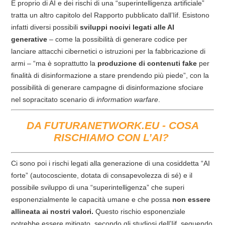
E proprio di AI e dei rischi di una “superintelligenza artificiale”
tratta un altro capitolo del Rapporto pubblicato dall’Iif. Esistono
infatti diversi possibili
sviluppi nocivi legati alle AI
generative
– come la possibilità di generare codice per
lanciare attacchi cibernetici o istruzioni per la fabbricazione di
armi – “ma è soprattutto la
produzione di contenuti fake
per
finalità di disinformazione a stare prendendo più piede”, con la
possibilità di generare campagne di disinformazione sfociare
nel sopracitato scenario di
information warfare
.
DA FUTURANETWORK.EU -
COSA
RISCHIAMO CON L’AI?
Ci sono poi i rischi legati alla generazione di una cosiddetta “AI
forte” (autocosciente, dotata di consapevolezza di sé) e il
possibile sviluppo di una “superintelligenza” che superi
esponenzialmente le capacità umane e che possa
non essere
allineata ai nostri valori.
Questo rischio esponenziale
potrebbe essere mitigato, secondo gli studiosi dell’Iif, seguendo