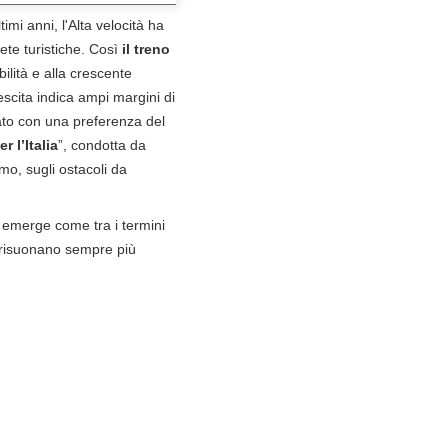
imi anni, l'Alta velocità ha
mete turistiche. Così
il treno
bilità e alla crescente
escita indica ampi margini di
imato con una preferenza del
r l’Italia
”, condotta da
mo, sugli ostacoli da
 emerge come tra i termini
e risuonano sempre più