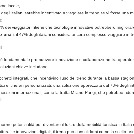
ismo locale;
% degli italiani sarebbe incentivato a viaggiare in treno se vi fosse una
o;
49% dei viaggiatori ritiene che tecnologie innovative potrebbero migliorar
zionali
: il 47% degli italiani considera ancora complesso viaggiare in tre
i
 è fondamentale promuovere innovazione e collaborazione tra operatori fe
soluzioni chiave includono:
cchetti integrati, che incentivino l'uso del treno durante la bassa stagion
tici e itinerari personalizzati, una soluzione apprezzata dal 73% degli int
essioni internazionali, come la tratta Milano-Parigi, che potrebbe ridurr
i.
enorme potenzialità per diventare il fulcro della mobilità turistica in Ital
tturali e innovazioni digitali, il treno può consolidarsi come la scelta prin