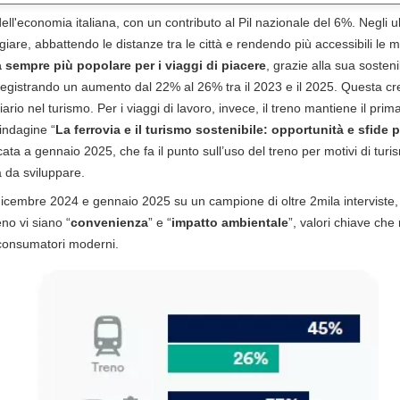
 dell'economia italiana, con un contributo al Pil nazionale del 6%. Negli ult
giare, abbattendo le distanze tra le città e rendendo più accessibili le 
 sempre più popolare per i viaggi di piacere
, grazie alla sua sosteni
, registrando un aumento dal 22% al 26% tra il 2023 e il 2025. Questa cr
viario nel turismo. Per i viaggi di lavoro, invece, il treno mantiene il pr
indagine “
La ferrovia e il turismo sostenibile: opportunità e sfide pe
cata a gennaio 2025, che fa il punto sull’uso del treno per motivi di turis
à da sviluppare.
 dicembre 2024 e gennaio 2025 su un campione di oltre 2mila interviste,
eno vi siano “
convenienza
” e “
impatto ambientale
”, valori chiave ch
 consumatori moderni.