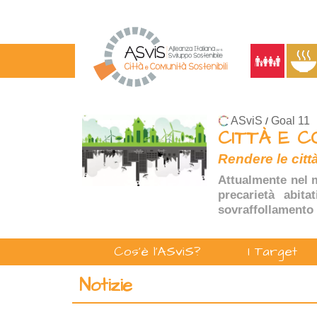
ASviS
Goal 11
/
CITTÀ E C
Rendere le città
Attualmente nel m
precarietà abita
sovraffollamento 
Cos'è l'ASviS?
I Target
Notizie