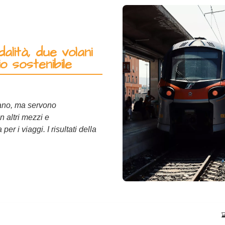
alità, due volani
 sostenibile
liano, ma servono
n altri mezzi e
er i viaggi. I risultati della