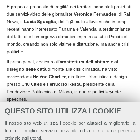
E proprio a proposito di fragilità dei territori, sono stati proiettati
due servizi-video delle giornaliste
Veronica Fernandes
, di Rai
News, e
Lucia Sgueglia
, del Tg3, sulle alluvioni che in tempi
recenti hanno interessato Panama e Valencia, a testimonianza
del fatto che l’emergenza climatica impatta su tutti i Paesi del
mondo, creando non solo vittime e distruzione, ma anche crisi
politiche.
Il primo panel, dedicato all’
architettura dell’abitare e al
disegno delle città
di fronte alla crisi climatica, ha visto
avvicendarsi
Hélène Chartier
, direttrice Urbanistica e design
presso C40 Cities e
Ferruccio Resta
, presidente della
Fondazione Politecnico di Milano, in due rispettivi keynote
speeches.
Hélène Chartier
ha analizzato le dinamiche dell’urbanizzazione
QUESTO SITO UTILIZZA I COOKIE
globale:
“Ogni mese nasce una nuova New York nel mondo”
.
Il nostro sito web utilizza i cookie per aiutarci a migliorarlo, a
Ha denunciato la
crescita urbana a bassa densità
e
fornire il miglior servizio possibile ed a offrire un'esperienza
l’erosione degli spazi pubblici:
“Abbiamo destrutturato le nostre
ottimale agli utenti.
città storiche lasciando spazio solo alle automobili”
.
La ricetta?