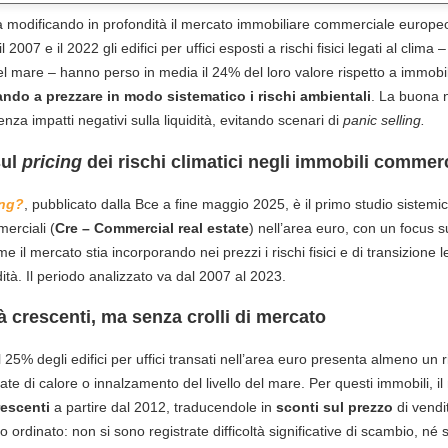
ta modificando in profondità il mercato immobiliare commerciale europ
 2007 e il 2022 gli edifici per uffici esposti a rischi fisici legati al clim
l mare – hanno perso in media il 24% del loro valore rispetto a immobi
iando a prezzare in modo sistematico i rischi ambientali
. La buona 
a impatti negativi sulla liquidità, evitando scenari di
panic selling.
sul
pricing
dei rischi climatici negli immobili commerc
ing?
, pubblicato dalla Bce a fine maggio 2025, è il primo studio sistemico
erciali (
Cre – Commercial real estate
) nell’area euro, con un focus sug
 il mercato stia incorporando nei prezzi i rischi fisici e di transizione leg
ità. Il periodo analizzato va dal 2007 al 2023.
ità crescenti, ma senza crolli di mercato
 25% degli edifici per uffici transati nell’area euro presenta almeno un ri
ate di calore o innalzamento del livello del mare. Per questi immobili, il
rescenti
a partire dal 2012, traducendole in
sconti sul prezzo
di vend
dinato: non si sono registrate difficoltà significative di scambio, né se