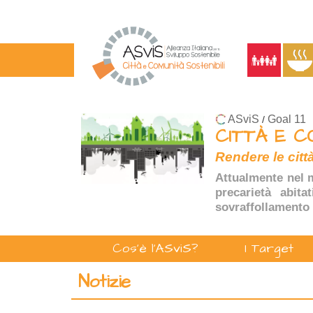
ASviS
Goal 11
/
CITTÀ E C
Rendere le città
Attualmente nel m
precarietà abita
sovraffollamento 
Cos'è l'ASviS?
I Target
Notizie