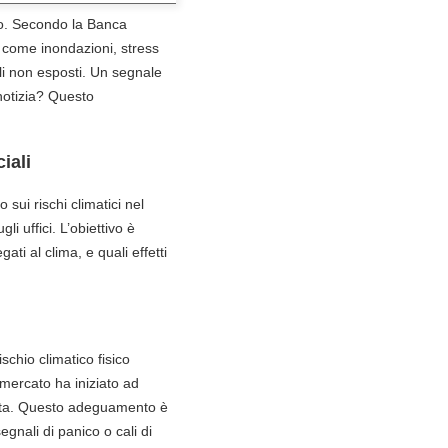
eo. Secondo la Banca
a – come inondazioni, stress
li non esposti. Un segnale
notizia? Questo
iali
 sui rischi climatici nel
li uffici. L’obiettivo è
ati al clima, e quali effetti
schio climatico fisico
 mercato ha iniziato ad
ita. Questo adeguamento è
gnali di panico o cali di