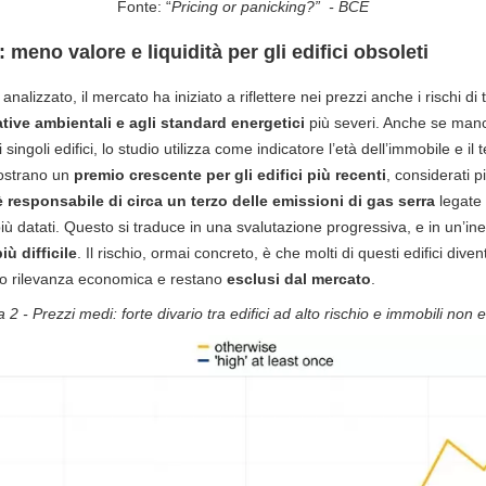
Fonte: “
Pricing or panicking?” - BCE
: meno valore e liquidità per gli edifici obsoleti
analizzato, il mercato ha iniziato a riflettere nei prezzi anche i rischi di 
tive ambientali e agli standard energetici
più severi. Anche se manc
 singoli edifici, lo studio utilizza come indicatore l’età dell’immobile e il
 mostrano un
premio crescente per gli edifici più recenti
, considerati pi
 responsabile di circa un terzo delle emissioni di gas serra
legate 
più datati. Questo si traduce in una svalutazione progressiva, e in un’inev
iù difficile
. Il rischio, ormai concreto, è che molti di questi edifici dive
no rilevanza economica e restano
esclusi dal mercato
.
 2 - Prezzi medi: forte divario tra edifici ad alto rischio e immobili non 