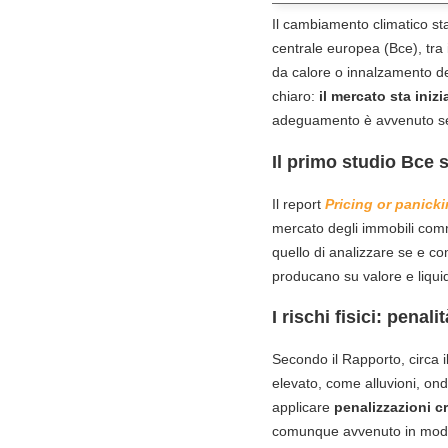
Il cambiamento climatico s
centrale europea (Bce), tra il
da calore o innalzamento de
chiaro:
il mercato sta iniz
adeguamento è avvenuto senz
Il primo studio Bce 
Il report
Pricing or panick
mercato degli immobili comm
quello di analizzare se e come
producano su valore e liquid
I rischi fisici: penal
Secondo il Rapporto, circa il
elevato, come alluvioni, ond
applicare
penalizzazioni c
comunque avvenuto in modo or