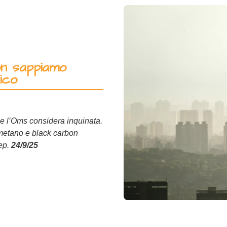
on sappiamo
ico
he l’Oms considera inquinata.
metano e black carbon
nep.
24/9/25