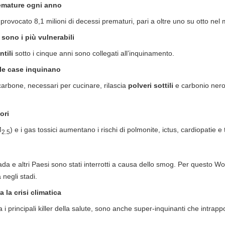
premature ogni anno
rovocato 8,1 milioni di decessi prematuri, pari a oltre uno su otto nel
sono i più vulnerabili
ntili
sotto i cinque anni sono collegati all’inquinamento.
le case inquinano
arbone, necessari per cucinare, rilascia
polveri sottili
e carbonio nero
ori
M
) e i gas tossici aumentano i rischi di polmonite, ictus, cardiopatie 
2.5
ada e altri Paesi sono stati interrotti a causa dello smog. Per questo Wor
a negli stadi.
 la crisi climatica
ra i principali killer della salute, sono anche super-inquinanti che intrap