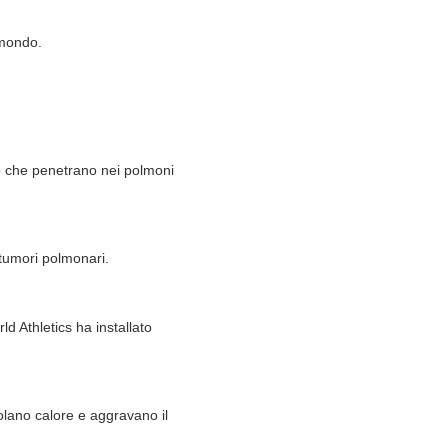
 mondo.
 che penetrano nei polmoni
e tumori polmonari.
ld Athletics ha installato
polano calore e aggravano il