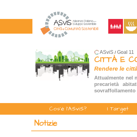
ASviS
Goal 11
/
CITTÀ E C
Rendere le città
Attualmente nel m
precarietà abita
sovraffollamento 
Cos'è l'ASviS?
I Target
Notizie