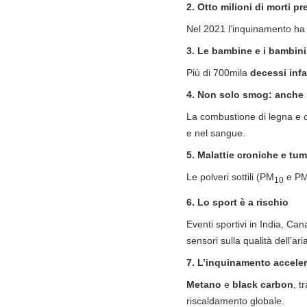
2. Otto milioni di morti 
Nel 2021 l’inquinamento ha p
3. Le bambine e i bambini 
Più di 700mila
decessi infa
4. Non solo smog: anche 
La combustione di legna e c
e nel sangue.
5. Malattie croniche e tum
Le polveri sottili (PM
e P
10
6. Lo sport è a rischio
Eventi sportivi in India, Can
sensori sulla qualità dell’ari
7. L’inquinamento accelera
Metano
e
black carbon
, t
riscaldamento globale.