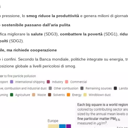
i
to pressione, lo
smog riduce la produttività
e genera milioni di giornat
o sostenibile passano dall’aria pulita
fica migliorare la
salute
(SDG3),
combattere la povertà
(SDG1),
ridu
colti
(SDG2).
ile, ma richiede cooperazione
e i confini. Secondo la Banca mondiale, politiche integrate su energia, tras
izione globale a livelli pericolosi di smog.