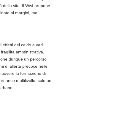
tà della vita. Il Wwf propone
finata ai margini, ma
effetti del caldo e vari
fragilità amministrativa,
opone dunque un percorso
emi di allerta precoce nelle
romuovere la formazione di
rnance multilivello: solo un
 urbane.