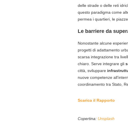
delle strade o delle reti idr
questo paradigma come alte
permea i quartieri, le piazze
Le barriere da super
Nonostante alcune esperienze
progetti di adattamento urba
scarsa integrazione tra livel
chiaro. Serve integrare gli
s
città, sviluppare
infrastrutt
nuove competenze all’intern
coordinamento tra Stato, Re
Scarica il Rapporto
Copertina:
Unsplash