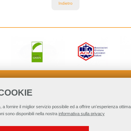
Indietro
 COOKIE
, a fornire il miglior servizio possibile ed a offrire un'esperienza ottimal
ni sono disponibili nella nostra
informativa sulla privacy
SERVIZI FACOLTATVI
per lo Sviluppo Sostenibile - ASviS
Via Farini 17, 00185 Roma C.F. 97893090585 