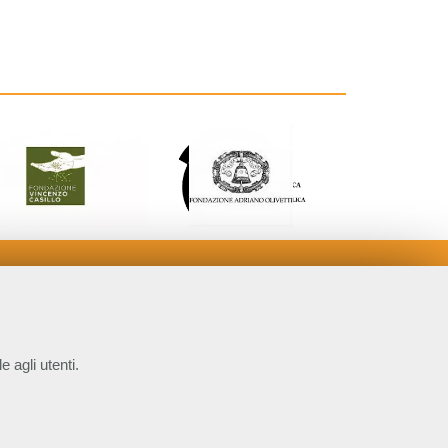
e agli utenti.
COOKIE NECESSARI
P.IVA 14610671001