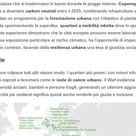
iazze che si trasformano in bacini durante le piogge intense.
Copena
ta a diventare
carbon neutral
entro il 2025, combinando infrastrutture ve
iato un programma per la
forestazione urbana
con l’obiettivo di pianta
ta sperimentando le
superillas
,
quartieri a mobilità ridotta
dove lo spa
e esperienze dimostrano che le città europee possono essere laborator
 sua esposizione particolare al rischio climatico, ha l’opportunità di im
rio contesto, facendo della
resilienza urbana
una leva di giustizia socia
le
 non colpisce tutti allo stesso modo. I quartieri più poveri, con minori inf
più esposti a fenomeni come le
isole di calore urbano
. Il Wwf evidenzi
ensità anziani, bambini e persone fragili, generando un ulteriore aggr
ttà più resilienti significa quindi anche renderle più giuste e inclusive.