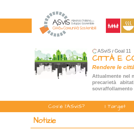
ASviS
Goal 11
/
CITTÀ E C
Rendere le città
Attualmente nel m
precarietà abita
sovraffollamento 
Cos'è l'ASviS?
I Target
Notizie