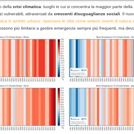
ro della
crisi climatica
: luoghi in cui si concentra la maggior parte della 
vulnerabili, attraversati da
crescenti disuguaglianze sociali
. Il nu
atica in ambito urbano: ripensare le città come sistemi viventi di natura
 possono più limitarsi a gestire emergenze sempre più frequenti, ma dev