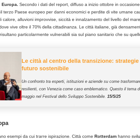
in Europa.
Secondo i dati del report, diffuso a inizio ottobre in occasion
ia è il terzo Paese europeo per danni economici e perdite di vite umane c
i calore, alluvioni improvvise, siccità e innalzamento del livello del mar
dove vive oltre il 70% della cittadinanza. Le città italiane, già densamen
 risultano particolarmente vulnerabili sia sul piano sanitario che su que
Le città al centro della transizione: strategie
futuro sostenibile
Un confronto tra esperti, istituzioni e aziende su come trasformare
resilienti, con Venezia come caso emblematico. Questo il tema d
maggio nel Festival dello Sviluppo Sostenibile.
15/5/25
opa
no esempi da cui trarre ispirazione. Città come
Rotterdam
hanno svilup