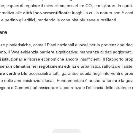
iche, capaci di regolare il microclima, assorbire CO₂ e migliorare la quali
rnativa alle
città iper-cementificate
: luoghi in cui la natura non è con
 e perfino gli edifici, rendendo le comunità più sane e resilienti.
are
 pionieristiche, come i Piani nazionali e locali per la prevenzione degli 
no, il Wwf evidenzia barriere significative: mancanza di dati aggiornati, 
li istituzionali e risorse economiche ancora insufficienti.
Il Rapporto pr
cenari climatici nei regolamenti edilizi
e urbanistici, rafforzare i sist
ure verdi e blu
accessibili a tutti, garantire equità negli interventi e p
o delle amministrazioni locali. Fondamentale è anche rafforzare la gove
gioni e Comuni può assicurare la coerenza e l’efficacia delle strategie