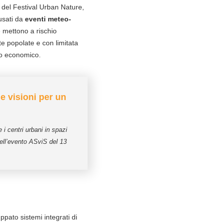
e del Festival Urban Nature,
ausati da
eventi meteo-
e mettono a rischio
te popolate e con limitata
llo economico.
 e visioni per un
 i centri urbani in spazi
ell’evento ASviS del 13
pato sistemi integrati di