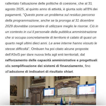
rallentato l’attuazione delle politiche di coesione, che al 31
agosto 2025, al quinto anno di attività, è giunta solo all’8% dei
pagamenti.
“
Questo pone un problema sul residuo percorso
della programmazione, anche se la proroga al 31 dicembre
2029 dovrebbe consentire di utilizzare meglio le risorse. Ciò in
un contesto in cui il personale della pubblica amministrazione
che si occupa concretamente di territorio è calato di quasi un
quarto negli ultimi dieci anni. Le aree interne hanno vissuto le
stesse difficoltà
”. Ombuen ha poi citato alcune proposte
dell’ASviS per dare nuova linfa agli enti territoriali, dal
rafforzamento delle capacità amministrative e progettuali
alla
semplificazione dei sistemi di finanziamento
, fino
all’
adozione di indicatori di risultato chiari
.