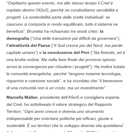
“
Ospitiamo questo evento, ma allo stesso tempo il Cnel è
ospitato dentro l’ASviS, perché ne condividiamo sensibilità e
progetti. La sostenibilità parte dalle scelte individuali: se
ciascuno si comporta in modo equilibrato, tutto il sistema ne
beneficia
”. Brunetta ha richiamato tre snodi critici:
la
demografia
(“
Una delle transizioni più difficili da governare
”),
l’attrattività del Paese
(“
Il Sud cresce più del Nord, ma perde
capitale umano
”) e
la conclusione del Pnrr
(“
Sta finendo, ed è
una brutta notizia. Ma nella fase finale dei processi spesso
arriva la convergenza per chiudere i progetti
”). Ha inoltre lodato
le comunità energetiche, perché “
tengono insieme tecnologia,
risparmio e coesione sociale
”, e ha ricordato che “
il benessere
di una comunità non è un costo, ma un investimento
”.
Marcella Mallen
, presidente dell’ASviS e consigliera esperta
del Cnel, ha sottolineato il valore strategico del Rapporto
Territori: “
Ogni anno cresce e diventa uno strumento
indispensabile per orientare politiche più efficaci, giuste e
sostenibili. È sui territori che lo sviluppo diventa vita quotidiana
”.