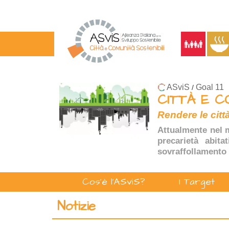
ASviS
Goal 11
/
CITTÀ E C
Rendere le città
Attualmente nel m
precarietà abita
sovraffollamento 
Cos'è l'ASviS?
I Target
Notizie