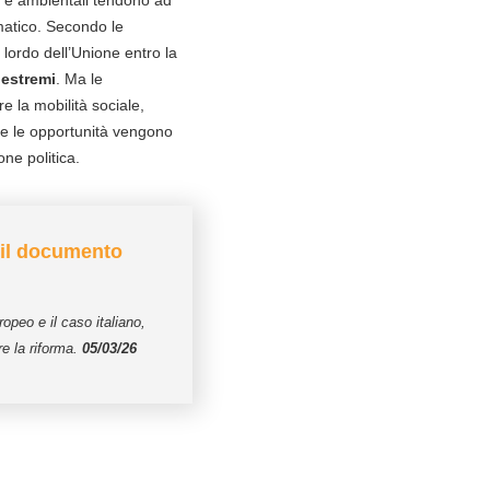
li e ambientali tendono ad
matico. Secondo le
 lordo dell’Unione entro la
 estremi
. Ma le
 la mobilità sociale,
 Se le opportunità vengono
one politica.
: il documento
ropeo e il caso italiano,
re la riforma.
05/03/26