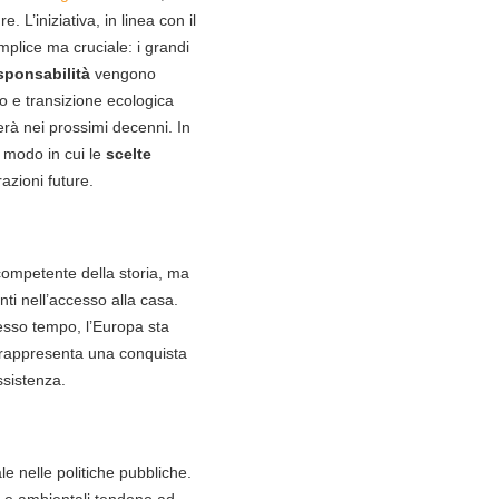
. L’iniziativa, in linea con il
mplice ma cruciale: i grandi
sponsabilità
vengono
ro e transizione ecologica
erà nei prossimi decenni. In
l modo in cui le
scelte
azioni future.
competente della storia, ma
enti nell’accesso alla casa.
tesso tempo, l’Europa sta
 rappresenta una conquista
ssistenza.
le nelle politiche pubbliche.