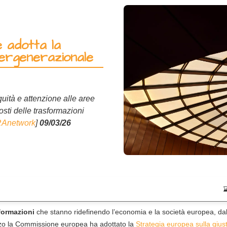
e adotta la
ntergenerazionale
quità e attenzione alle aree
costi delle trasformazioni
Anetwork
]
09/03/26
formazioni
che stanno ridefinendo l’economia e la società europea, dall
marzo la Commissione europea ha adottato la
Strategia europea sulla gius