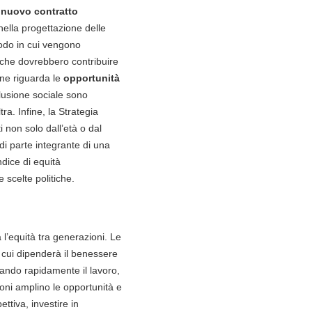
n
nuovo contratto
nella progettazione delle
modo in cui vengono
liche dovrebbero contribuire
one riguarda le
opportunità
clusione sociale sono
a. Infine, la Strategia
 non solo dall’età o dal
ndi parte integrante di una
ndice di equità
 scelte politiche.
 l’equità tra generazioni. Le
 cui dipenderà il benessere
rmando rapidamente il lavoro,
ioni amplino le opportunità e
ttiva, investire in