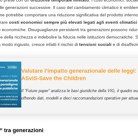
no prese con un
orizzonte temporale limitato
, i costi economici, socia
lle generazioni successive.
Il caso del cambiamento climatico è emble
one potrebbe comportare una riduzione significativa del prodotto interno
erare
costi economici sempre più elevati legati agli eventi climatici
conomiche. Disuguaglianze persistenti tra generazioni possono ridurre
della ricchezza e indebolire la fiducia nelle istituzioni democratiche.
 modo ingiusto, cresce infatti il rischio di
tensioni sociali
e di disaffezi
Valutare l’impatto generazionale delle leggi
ASviS-Save the Children
Il “Future paper” analizza le basi giuridiche della VIG, il quadro eu
offrendo dati, modelli e dieci raccomandazioni operative per attua
” tra generazioni