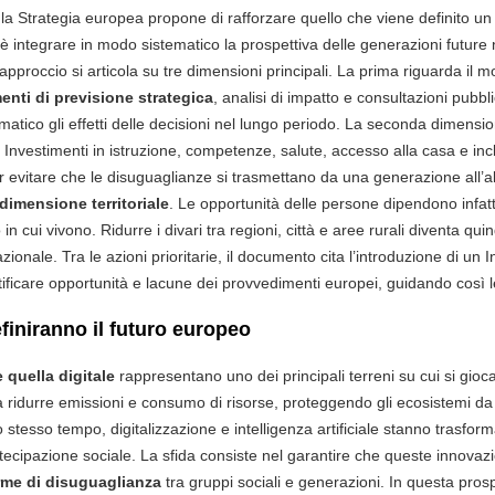
 la Strategia europea propone di rafforzare quello che viene definito u
 è integrare in modo sistematico la prospettiva delle generazioni future 
approccio si articola su tre dimensioni principali. La prima riguarda il 
enti di previsione strategica
, analisi di impatto e consultazioni pubb
matico gli effetti delle decisioni nel lungo periodo. La seconda dimensi
. Investimenti in istruzione, competenze, salute, accesso alla casa e in
 evitare che le disuguaglianze si trasmettano da una generazione all’altr
dimensione territoriale
. Le opportunità delle persone dipendono infatti
n cui vivono. Ridurre i divari tra regioni, città e aree rurali diventa qui
azionale. Tra le azioni prioritarie, il documento cita l’introduzione di un I
ificare opportunità e lacune dei provvedimenti europei, guidando così le
efiniranno il futuro europeo
 quella digitale
rappresentano uno dei principali terreni su cui si gioca
 a ridurre emissioni e consumo di risorse, proteggendo gli ecosistemi da
lo stesso tempo, digitalizzazione e intelligenza artificiale stanno trasfo
partecipazione sociale. La sfida consiste nel garantire che queste innovaz
me di disuguaglianza
tra gruppi sociali e generazioni. In questa prospe