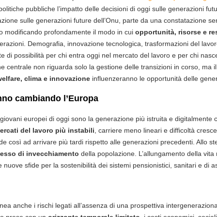
 politiche pubbliche l’impatto delle decisioni di oggi sulle generazioni future
razione sulle generazioni future dell’Onu, parte da una constatazione se
o modificando profondamente il modo in cui
opportunità, risorse e re
enerazioni. Demografia, innovazione tecnologica, trasformazioni del lavo
te di possibilità per chi entra oggi nel mercato del lavoro e per chi nasc
e centrale non riguarda solo la gestione delle transizioni in corso, ma i
elfare, clima e innovazione
influenzeranno le opportunità delle gener
nno cambiando l’Europa
iovani europei di oggi sono la generazione più istruita e digitalmente 
ercati del lavoro più instabili
, carriere meno lineari e difficoltà cresc
così ad arrivare più tardi rispetto alle generazioni precedenti. Allo s
cesso di invecchiamento
della popolazione. L’allungamento della vita
uove sfide per la sostenibilità dei sistemi pensionistici, sanitari e di a
nea anche i rischi legati all’assenza di una prospettiva intergeneraziona