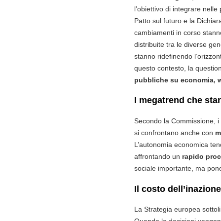
l’obiettivo di integrare nelle
Patto sul futuro e la Dichia
cambiamenti in corso stann
distribuite tra le diverse g
stanno ridefinendo l’orizzon
questo contesto, la question
pubbliche su economia, w
I megatrend che sta
Secondo la Commissione, i g
si confrontano anche con
m
L’autonomia economica tende 
affrontando un
rapido pro
sociale importante, ma pone n
Il costo dell’inazione
La Strategia europea sottoli