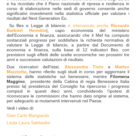
e ha ricordato che il Piano nazionale di ripresa e resilienza in
corso di elaborazione nelle sedi di governo consente anche
significativi investimenti nella statistica ufficiale per valutare i
risultati del Next Generation Eu.
Su Bes e Legge di bilancio
è intervenuto anche
Riccardo
Barbieri Hermitte
|, capo economista del ministero
dell’Economia e finanza, assicurando che il Mef ha compiuto
sostanziali progressi per soddisfare la richiesta normativa di
valutare la Legge di bilancio, a partire dal Documento di
economia e finanza, sulla base di 12 indicatori Bes, con
previsioni sugli effetti delle scelte economiche nei prossimi tre
anni e successive valutazioni di risultato.
Due ricercatori dell’Istat,
Alessandra Tinto
e
Matteo
Mazziotta
, hanno riferito sugli studi in corso per aggiornare il
sistema delle statistiche sul benessere, mentre
Filomena
Maggino
, presidente della Cabina di regia Benessere Italia
presso la| presidenza del Consiglio ha ripercorso i progressi
compiuti in questi dieci anni, condividendo l’ipotesi di
riconvocare le commissioni che hanno dato origine al sistema,
per adeguarlo ai mutamenti intervenuti nel Paese.
Vedi i video di:
Gian Carlo Blangiardo
Linda Laura Sabbadini