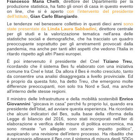
Francesco Maria Chelli
, direttore del Dipartimento per la
produzione statistica, ha fatto gli onori di casa in questo evento
on line, che si è aperto
con l’intervento del presidente
dell’Istituto
,
Gian Carlo Blangiardo
.
Le tendenze nel benessere collettivo in questi dieci anni
sono
state presentate da
Linda Laura Sabbadini
, direttore centrale
per gli studi e la valorizzazione tematica nell'area delle
statistiche sociali e demografiche, che ha tracciato un quadro
preoccupante soprattutto per gli arretramenti provocati dalla
pandemia, ma anche per tanti altri aspetti che vedono l’Italia in
ritardo rispetto agli altri Paesi europei.
È poi intervenuto il presidente del Cnel
Tiziano Treu
,
ricordando che il sistema Bes fu elaborato con una iniziativa
comune tra Cnel e Istat. Da allora il Bes è molto cresciuto, tanto
da consentire una analisi disaggregata a livello provinciale. Ed
è proprio da questa foto, ha detto Treu, che emergono molte
differenze preoccupanti, non solo tra Nord e Sud, ma anche
all’interno delle stesse regioni.
Il ministro delle Infrastrutture e della mobilità sostenibili
Enrico
Giovannini
“giocava in casa” perché fu proprio lui, quando era
presidente dell’Istat, ad avviare questa esperienza. Ha ricordato
che alcuni indicatori del Bes, sulla base della riforma della
Legge di bilancio del 2016, sono stati incorporati nell’iter di
elaborazione e verifica delle misure di politica economica, ma
sono rimaste “un allegato con scarso impatto politico”,
auspicando una revisione dell’intero processo. Ha ribadito che
è necessario allineare il Bes con il sistema di misura degli SDGs