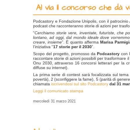
Al via il concorso che dà vo
Podcastory e Fondazione Unipolis, con il patrocinio A
podcast che racconteranno storie di azioni per tra
“
Cerchiamo storie vere, inventate, futuriste, che p
lontano, ad oggi, dal mondo ideale dove vorremmo 
creare, insieme
”. È quanto afferma
Marisa Parmigi
l’iniziativa “
17 storie per il 2030
”.
Scopo del progetto, promosso da
Podcastory
con l
raccontare storie di azioni possibili per trasformare 
Onu 2030, attraverso 16 concorsi letterari per la cr
diffuse su internet).
La prima serie di contest sarà focalizzata sul tema
povertà), 2 (sconfiggere la fame), 5 (parità di genere
chiamata
iscrivendosi sul sito Podcastory
dal 31 mar
Leggi il comunicato stampa
mercoledì
31 marzo 2021