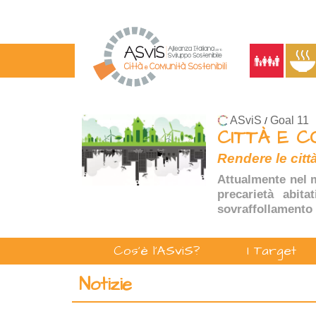
ASviS
Goal 11
/
CITTÀ E C
Rendere le città
Attualmente nel m
precarietà abita
sovraffollamento 
Cos'è l'ASviS?
I Target
Notizie