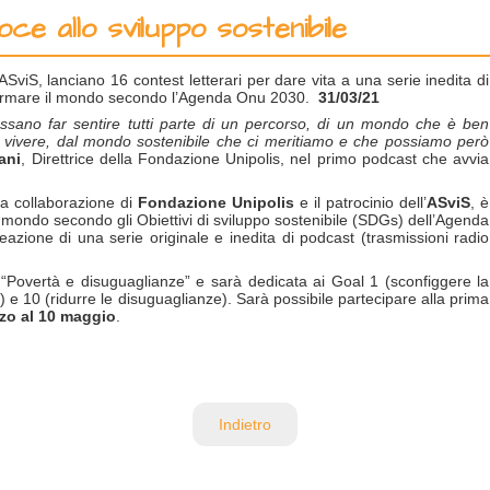
ce allo sviluppo sostenibile
SviS, lanciano 16 contest letterari per dare vita a una serie inedita di
sformare il mondo secondo l’Agenda Onu 2030.
31/03/21
ossano far sentire tutti parte di un percorso, di un mondo che è ben
vivere, dal mondo sostenibile che ci meritiamo e che possiamo però
ani
, Direttrice della Fondazione Unipolis, nel primo podcast che avvia
a collaborazione di
Fondazione Unipolis
e il patrocinio dell’
ASviS
, è
il mondo secondo gli Obiettivi di sviluppo sostenibile (SDGs) dell’Agenda
eazione di una serie originale e inedita di podcast (trasmissioni radio
 “Povertà e disuguaglianze” e sarà dedicata ai Goal 1 (sconfiggere la
) e 10 (ridurre le disuguaglianze). Sarà possibile partecipare alla prima
zo al 10 maggio
.
Indietro