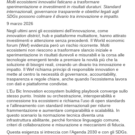
Molti ecosistemi innovativi faticano a trasformare
sperimentazione e investimenti in risultati duraturi. Standard
internazionali, governance trasparente e obiettivi legati agli
SDGs possono colmare il divario tra innovazione e impatto.
9 marzo 2026
Negli ultimi anni gli ecosistemi dell’innovazione, come
innovation district
, hub e piattaforme multiattore, hanno attirato
investimenti e attenzione senza precedenti. Il World economic
forum (Wef) evidenzia però un rischio ricorrente. Molti
ecosistemi non riescono a trasformare slancio iniziale e
sperimentazione in risultati durevoli e misurabili e la corsa alle
tecnologie emergenti tende a premiare la novità più che la
soluzione di bisogni reali, creando un divario tra innovazione e
impatto. Il Wef richiama principi di responsible innovation e
mette al centro la necessità di governance, accountability,
trasparenza e regole chiare, anche quando l’ecosistema lavora
con dati e piattaforme condivise.
L’Eu Bic Innovation ecosystem building playbook converge sullo
stesso punto. Insiste su orchestrazione, interoperabilità e
connessione tra ecosistemi e richiama l’uso di open standards
e l’allineamento con standard internazionali per ridurre
frammentazione e aumentare comparabilità e scalabilità. In
questo scenario la normazione tecnica diventa una
infrastruttura abilitante, perché fornisce linguaggio comune,
criteri di collaborazione e misurazione e meccanismi di fiducia.
Questa esigenza si intreccia con l’Agenda 2030 e con gli SDGs.