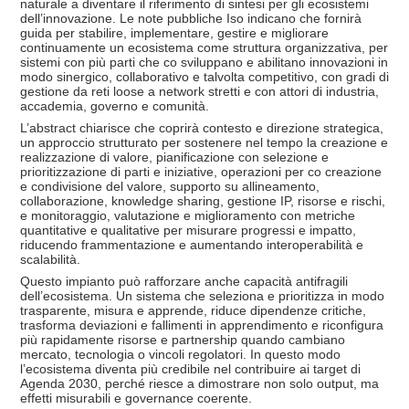
naturale a diventare il riferimento di sintesi per gli ecosistemi
dell’innovazione. Le note pubbliche Iso indicano che fornirà
guida per stabilire, implementare, gestire e migliorare
continuamente un ecosistema come struttura organizzativa, per
sistemi con più parti che co sviluppano e abilitano innovazioni in
modo sinergico, collaborativo e talvolta competitivo, con gradi di
gestione da reti loose a network stretti e con attori di industria,
accademia, governo e comunità.
L’abstract chiarisce che coprirà contesto e direzione strategica,
un approccio strutturato per sostenere nel tempo la creazione e
realizzazione di valore, pianificazione con selezione e
prioritizzazione di parti e iniziative, operazioni per co creazione
e condivisione del valore, supporto su allineamento,
collaborazione, knowledge sharing, gestione IP, risorse e rischi,
e monitoraggio, valutazione e miglioramento con metriche
quantitative e qualitative per misurare progressi e impatto,
riducendo frammentazione e aumentando interoperabilità e
scalabilità.
Questo impianto può rafforzare anche capacità antifragili
dell’ecosistema. Un sistema che seleziona e prioritizza in modo
trasparente, misura e apprende, riduce dipendenze critiche,
trasforma deviazioni e fallimenti in apprendimento e riconfigura
più rapidamente risorse e partnership quando cambiano
mercato, tecnologia o vincoli regolatori. In questo modo
l’ecosistema diventa più credibile nel contribuire ai target di
Agenda 2030, perché riesce a dimostrare non solo output, ma
effetti misurabili e governance coerente.