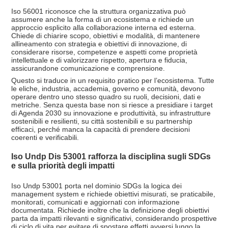
Iso 56001 riconosce che la struttura organizzativa può
assumere anche la forma di un ecosistema e richiede un
approccio esplicito alla collaborazione interna ed esterna.
Chiede di chiarire scopo, obiettivi e modalità, di mantenere
allineamento con strategia e obiettivi di innovazione, di
considerare risorse, competenze e aspetti come proprietà
intellettuale e di valorizzare rispetto, apertura e fiducia,
assicurandone comunicazione e comprensione.
Questo si traduce in un requisito pratico per l’ecosistema. Tutte
le eliche, industria, accademia, governo e comunità, devono
operare dentro uno stesso quadro su ruoli, decisioni, dati e
metriche. Senza questa base non si riesce a presidiare i target
di Agenda 2030 su innovazione e produttività, su infrastrutture
sostenibili e resilienti, su città sostenibili e su partnership
efficaci, perché manca la capacità di prendere decisioni
coerenti e verificabili.
Iso Undp Dis 53001 rafforza la disciplina sugli SDGs
e sulla priorità degli impatti
Iso Undp 53001 porta nel dominio SDGs la logica dei
management system e richiede obiettivi misurati, se praticabile,
monitorati, comunicati e aggiornati con informazione
documentata. Richiede inoltre che la definizione degli obiettivi
parta da impatti rilevanti e significativi, considerando prospettive
di ciclo di vita per evitare di spostare effetti avversi lungo la