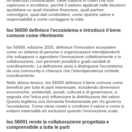
un esercizio comunicativo. Deve tradursi in criteri che tutti
capiscono e accettano, perché li vedono applicati nelle decisioni
quotidiane su quali iniziative finanziare, quali partner
coinvolgere, quali dati condividere, come ripartire valore e
responsabilità e come correggere la rotta.
Iso 56000 definisce l’ecosistema e introduce il bene
comune come riferimento
Iso 56000, edizione 2025, definisce l’Innovation ecosystem
come un sistema di persone o organizzazioni interdipendenti
che sviluppano o agevolano l’innovazione collettivamente o in
collaborazione, con perimetri possibili e gradi variabili di
coordinamento. La definizione aiuta a distinguere l’ecosistema
da una community e chiarisce che l’interdipendenza richiede
coordinamento.
Nello stesso lessico, Iso 56000 definisce il bene comune come
beneficio per tutte le parti interessate, includendo dimensioni
economiche, ambientali, sociali, culturali e di governance, e
segnala che l’etica può influenzare la distribuzione del valore.
Questo legittima una domanda fondamentale per chi governa
l’ecosistema. Come viene creato e condiviso il valore e come si
evitano esternalità ed esclusioni quando l’innovazione scala.
Iso 56001 rende la collaborazione progettata e
comprensibile a tutte le parti