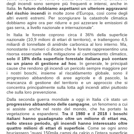
degli incendi sono sempre più frequenti e intensi, anche in
Italia.
In futuro dobbiamo aspettarci un ulteriore aggravarsi
del rischio incendi
in molte zone d’Europa, così come degli
altri eventi estremi. Per scongiurare la catastrofe climatica
dobbiamo agire ora per ridurre e poi azzerare le emissioni di
gas serra, a livello nazionale e internazionale”.
In Italia le foreste coprono circa il 36% della superficie
nazionale (10,9 milioni di ettari di territorio), e trattengono 4,5
miliardi di tonnellate di anidride carbonica al loro interno. Ma,
nonostante i numeri ci dicano che le foreste rappresentino una
risorsa essenziale nella mitigazione al cambiamento climatico,
solo il 18% della superficie forestale italiana può contare
su un piano di gestione ad hoc
. In generale, le principali
cause che rendono gli incendi un pericolo sempre maggiore per
i nostri boschi, insieme al riscaldamento globale, sono il
progressivo abbandono di aree agricole e di pascolo, la
mancanza di gestione del territorio e un approccio che si
concentra principalmente sulla lotta agli incendi attivi piuttosto
che sulla loro prevenzione.
Dalla seconda guerra mondiale a oggi in Italia c’è stato un
progressivo
abbandono delle campagne
, un fenomeno a cui
si assiste anche nel resto del mondo, che ha portato la
vegetazione a espandersi.
Tra il 1980 e il 2018 i boschi
italiani hanno guadagnato oltre un milione di ettari ma,
nello stesso periodo, gli incendi hanno interessato oltre
quattro milioni di ettari di superficie
. Come se ogni anno
bruciassero “quasi 150mila campi da calcio o l’intera superficie