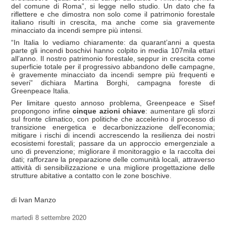
del comune di Roma”, si legge nello studio. Un dato che fa
riflettere e che dimostra non solo come il patrimonio forestale
italiano risulti in crescita, ma anche come sia gravemente
minacciato da incendi sempre più intensi.
“In Italia lo vediamo chiaramente: da quarant’anni a questa
parte gli incendi boschivi hanno colpito in media 107mila ettari
all’anno. Il nostro patrimonio forestale, seppur in crescita come
superficie totale per il progressivo abbandono delle campagne,
è gravemente minacciato da incendi sempre più frequenti e
severi” dichiara Martina Borghi, campagna foreste di
Greenpeace Italia.
Per limitare questo annoso problema, Greenpeace e Sisef
propongono infine
cinque azioni chiave
: aumentare gli sforzi
sul fronte climatico, con politiche che accelerino il processo di
transizione energetica e decarbonizzazione dell’economia;
mitigare i rischi di incendi accrescendo la resilienza dei nostri
ecosistemi forestali; passare da un approccio emergenziale a
uno di prevenzione; migliorare il monitoraggio e la raccolta dei
dati; rafforzare la preparazione delle comunità locali, attraverso
attività di sensibilizzazione e una migliore progettazione delle
strutture abitative a contatto con le zone boschive.
di Ivan Manzo
martedì
8 settembre 2020