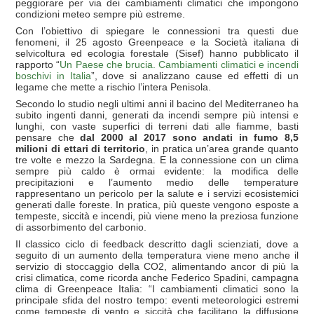
peggiorare per via dei cambiamenti climatici che impongono
condizioni meteo sempre più estreme.
Con l’obiettivo di spiegare le connessioni tra questi due
fenomeni, il 25 agosto Greenpeace e la Società italiana di
selvicoltura ed ecologia forestale (Sisef) hanno pubblicato il
rapporto “
Un Paese che brucia. Cambiamenti climatici e incendi
boschivi in Italia
”, dove si analizzano cause ed effetti di un
legame che mette a rischio l’intera Penisola.
Secondo lo studio negli ultimi anni il bacino del Mediterraneo ha
subito ingenti danni, generati da incendi sempre più intensi e
lunghi, con vaste superfici di terreni dati alle fiamme, basti
pensare che
dal 2000 al 2017 sono andati in fumo 8,5
milioni di ettari di territorio
, in pratica un’area grande quanto
tre volte e mezzo la Sardegna. E la connessione con un clima
sempre più caldo è ormai evidente: la modifica delle
precipitazioni e l’aumento medio delle temperature
rappresentano un pericolo per la salute e i servizi ecosistemici
generati dalle foreste. In pratica, più queste vengono esposte a
tempeste, siccità e incendi, più viene meno la preziosa funzione
di assorbimento del carbonio.
Il classico ciclo di feedback descritto dagli scienziati, dove a
seguito di un aumento della temperatura viene meno anche il
servizio di stoccaggio della CO2, alimentando ancor di più la
crisi climatica, come ricorda anche Federico Spadini, campagna
clima di Greenpeace Italia: “I cambiamenti climatici sono la
principale sfida del nostro tempo: eventi meteorologici estremi
come tempeste di vento e siccità che facilitano la diffusione