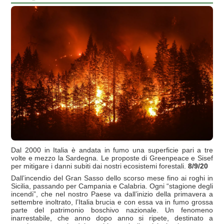
Dal 2000 in Italia è andata in fumo una superficie pari a tre
volte e mezzo la Sardegna. Le proposte di Greenpeace e Sisef
per mitigare i danni subiti dai nostri ecosistemi forestali.
8/9/20
Dall’incendio del Gran Sasso dello scorso mese fino ai roghi in
Sicilia, passando per Campania e Calabria. Ogni “stagione degli
incendi”, che nel nostro Paese va dall’inizio della primavera a
settembre inoltrato, l’Italia brucia e con essa va in fumo grossa
parte del patrimonio boschivo nazionale. Un fenomeno
inarrestabile, che anno dopo anno si ripete, destinato a