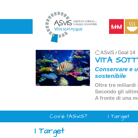
ASviS
Goal 14
/
VITA SOTT
Conservare e ut
sostenibile
Oltre tre miliard
Secondo gli ultimi
A fronte di una me
Cos'è l'ASviS?
I Target
I Target