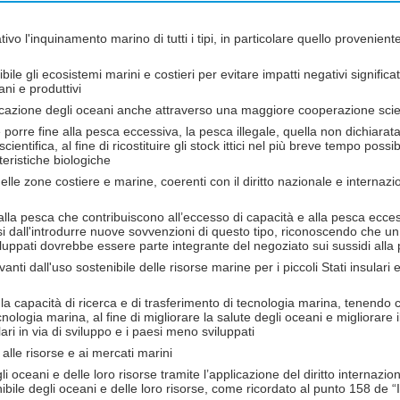
vo l'inquinamento marino di tutti i tipi, in particolare quello proveniente d
le gli ecosistemi marini e costieri per evitare impatti negativi significa
ani e produttivi
ficazione degli oceani anche attraverso una maggiore cooperazione scientifi
 porre fine alla pesca eccessiva, la pesca illegale, quella non dichiara
scientifica, al fine di ricostituire gli stock ittici nel più breve tempo poss
eristiche biologiche
lle zone costiere e marine, coerenti con il diritto nazionale e internazio
 alla pesca che contribuiscono all’eccesso di capacità e alla pesca ecces
si dall'introdurre nuove sovvenzioni di questo tipo, riconoscendo che u
sviluppati dovrebbe essere parte integrante del negoziato sui sussidi a
anti dall'uso sostenibile delle risorse marine per i piccoli Stati insular
a capacità di ricerca e di trasferimento di tecnologia marina, tenendo c
logia marina, al fine di migliorare la salute degli oceani e migliorare i
ulari in via di sviluppo e i paesi meno sviluppati
 alle risorse e ai mercati marini
i oceani e delle loro risorse tramite l’applicazione del diritto internazio
nibile degli oceani e delle loro risorse, come ricordato al punto 158 de “