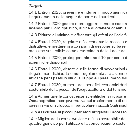
Target:
14.1 Entro il 2025, prevenire e ridurre in modo significati
l'inquinamento delle acque da parte dei nutrienti
14.2 Entro il 2020 gestire e proteggere in modo sostenibi
agendo per il loro ripristino, al fine di ottenere oceani s
14.3 Ridurre al minimo e affrontare gli effetti dell'acidi
14.4 Entro il 2020, regolare efficacemente la raccolta e
distruttive, e mettere in atto i piani di gestione su base 
massimo sostenibile come determinato dalle loro caratt
14.5 Entro il 2020, proteggere almeno il 10 per cento de
scientifiche disponibili
14.6 Entro il 2020, vietare quelle forme di sovvenzioni
illegale, non dichiarata e non regolamentata e astener
efficace per i paesi in via di sviluppo e i paesi meno 
14.7 Entro il 2030, aumentare i benefici economici deriv
sostenibile della pesca, dell'acquacoltura e del turismo
14.a Aumentare le conoscenze scientifiche, sviluppare l
Oceanografica Intergovernativa sul trasferimento di tecno
paesi in via di sviluppo, in particolare i piccoli Stati ins
14.b Assicurare ai piccoli pescatori artigianali l’accesso
14.c Migliorare la conservazione e l'uso sostenibile degl
quadro giuridico per l'utilizzo e la conservazione soste