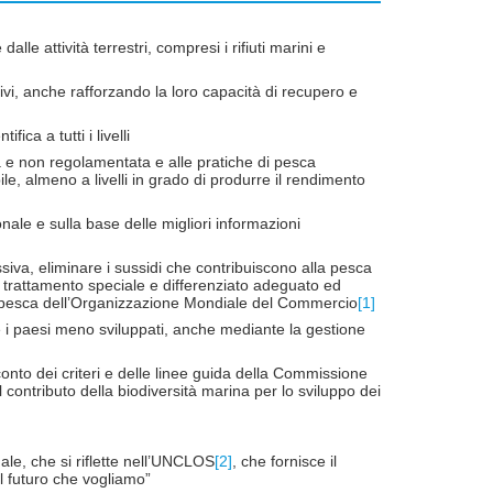
alle attività terrestri, compresi i rifiuti marini e
tivi, anche rafforzando la loro capacità di recupero e
ca a tutti i livelli
ta e non regolamentata e alle pratiche di pesca
ibile, almeno a livelli in grado di produrre il rendimento
nale e sulla base delle migliori informazioni
siva, eliminare i sussidi che contribuiscono alla pesca
n trattamento speciale e differenziato adeguato ed
lla pesca dell’Organizzazione Mondiale del Commercio
[1]
i e i paesi meno sviluppati, anche mediante la gestione
onto dei criteri e delle linee guida della Commissione
l contributo della biodiversità marina per lo sviluppo dei
nale, che si riflette nell’UNCLOS
[2]
, che fornisce il
Il futuro che vogliamo”