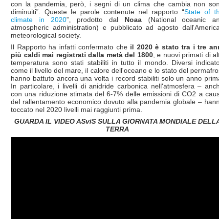
con la pandemia, però, i segni di un clima che cambia non so
diminuiti”. Queste le parole contenute nel rapporto “
State of t
climate in 2020
”, prodotto dal
Noaa
(National oceanic a
atmospheric administration) e pubblicato ad agosto dall'Americ
meteorological society.
Il Rapporto ha infatti confermato che
il 2020 è stato tra i tre an
più caldi mai registrati dalla metà del 1800
, e nuovi primati di al
temperatura sono stati stabiliti in tutto il mondo. Diversi indicato
come il livello del mare, il calore dell'oceano e lo stato del permafro
hanno battuto ancora una volta i record stabiliti solo un anno prim
In particolare, i livelli di anidride carbonica nell'atmosfera – anc
con una riduzione stimata del 6-7% delle emissioni di CO2 a cau
del rallentamento economico dovuto alla pandemia globale – han
toccato nel 2020 livelli mai raggiunti prima.
GUARDA IL VIDEO ASviS SULLA GIORNATA MONDIALE DELL
TERRA