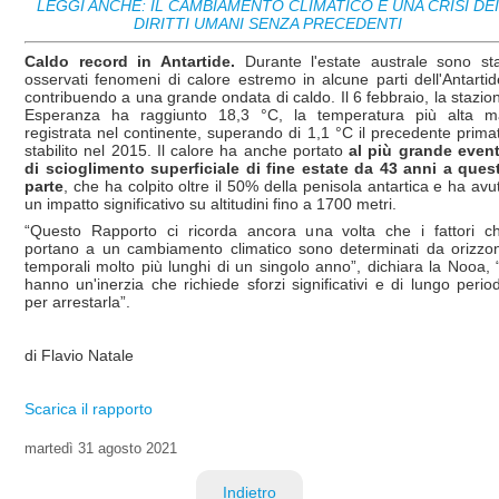
LEGGI ANCHE: IL CAMBIAMENTO CLIMATICO È UNA CRISI DEI
DIRITTI UMANI SENZA PRECEDENTI
Caldo record in Antartide.
Durante l'estate australe sono sta
osservati fenomeni di calore estremo in alcune parti dell'Antartid
contribuendo a una grande ondata di caldo. Il 6 febbraio, la stazio
Esperanza ha raggiunto 18,3 °C, la temperatura più alta m
registrata nel continente, superando di 1,1 °C il precedente prima
stabilito nel 2015. Il calore ha anche portato
al più grande even
di scioglimento superficiale di fine estate da 43 anni a ques
parte
, che ha colpito oltre il 50% della penisola antartica e ha avu
un impatto significativo su altitudini fino a 1700 metri.
“Questo Rapporto ci ricorda ancora una volta che i fattori c
portano a un cambiamento climatico sono determinati da orizzon
temporali molto più lunghi di un singolo anno”, dichiara la Nooa, 
hanno un'inerzia che richiede sforzi significativi e di lungo perio
per arrestarla”.
di Flavio Natale
Scarica il rapporto
martedì
31 agosto 2021
Indietro