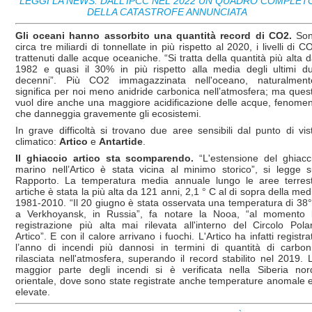
LEGGI LA NEWS: DALL’IPCC NEL 2022 UN QUADRO COMPLET
DELLA CATASTROFE ANNUNCIATA
Gli oceani hanno assorbito una quantità record di CO2.
So
circa tre miliardi di tonnellate in più rispetto al 2020, i livelli di C
trattenuti dalle acque oceaniche. “Si tratta della quantità più alta d
1982 e quasi il 30% in più rispetto alla media degli ultimi d
decenni”. Più CO2 immagazzinata nell'oceano, naturalment
significa per noi meno anidride carbonica nell’atmosfera; ma ques
vuol dire anche una maggiore acidificazione delle acque, fenome
che danneggia gravemente gli ecosistemi.
In grave difficoltà si trovano due aree sensibili dal punto di vis
climatico:
Artico
e
Antartide
.
Il ghiaccio artico sta scomparendo.
“L'estensione del ghiacc
marino nell’Artico è stata vicina al minimo storico”, si legge s
Rapporto. La temperatura media annuale lungo le aree terrest
artiche è stata la più alta da 121 anni, 2,1 ° C al di sopra della med
1981-2010. “Il 20 giugno è stata osservata una temperatura di 38
a Verkhoyansk, in Russia”, fa notare la Nooa, “al momento 
registrazione più alta mai rilevata all'interno del Circolo Pola
Artico”. E con il calore arrivano i fuochi. L'Artico ha infatti registra
l’anno di incendi più dannosi in termini di quantità di carbon
rilasciata nell'atmosfera, superando il record stabilito nel 2019. 
maggior parte degli incendi si è verificata nella Siberia nor
orientale, dove sono state registrate anche temperature anomale 
elevate.