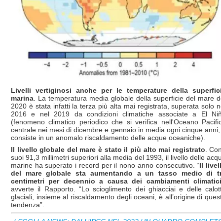
Livelli vertiginosi anche per le temperature della superfic
marina
. La temperatura media globale della superficie del mare d
2020 è stata infatti la terza più alta mai registrata, superata solo n
2016 e nel 2019 da condizioni climatiche associate a El Ni
(fenomeno climatico periodico che si verifica nell'Oceano Pacifi
centrale nei mesi di dicembre e gennaio in media ogni cinque anni,
consiste in un anomalo riscaldamento delle acque oceaniche).
Il livello globale del mare è stato il più alto mai registrato
. Con
suoi 91,3 millimetri superiori alla media del 1993, il livello delle acq
marine ha superato i record per il nono anno consecutivo. “
Il livel
del mare globale sta aumentando a un tasso medio di t
centimetri per decennio a causa dei cambiamenti climatic
avverte il Rapporto. “Lo scioglimento dei ghiacciai e delle calot
glaciali, insieme al riscaldamento degli oceani, è all’origine di ques
tendenza”.