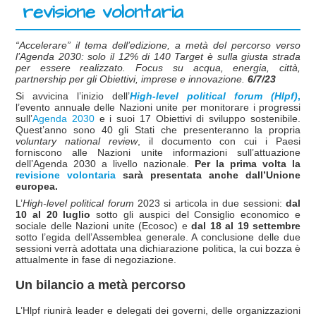
revisione volontaria
“Accelerare” il tema dell’edizione, a metà del percorso verso
l’Agenda 2030: solo il 12% di 140 Target è sulla giusta strada
per essere realizzato. Focus su acqua, energia, città,
partnership per gli Obiettivi, imprese e innovazione.
6/7/23
Si avvicina l’inizio dell’
High-level political forum (Hlpf)
,
l’evento annuale delle Nazioni unite per monitorare i progressi
sull’
Agenda 2030
e i suoi 17 Obiettivi di sviluppo sostenibile.
Quest’anno sono 40 gli Stati che presenteranno la propria
voluntary national review
, il documento con cui i Paesi
forniscono alle Nazioni unite informazioni sull’attuazione
dell’Agenda 2030 a livello nazionale.
Per la prima volta la
revisione volontaria
sarà presentata anche dall’Unione
europea.
L’
High-level political forum
2023 si articola in due sessioni:
dal
10 al 20 luglio
sotto gli auspici del Consiglio economico e
sociale delle Nazioni unite (Ecosoc) e
dal 18 al 19 settembre
sotto l’egida dell’Assemblea generale. A conclusione delle due
sessioni verrà adottata una dichiarazione politica, la cui bozza è
attualmente in fase di negoziazione.
Un bilancio a metà percorso
L’Hlpf riunirà leader e delegati dei governi, delle organizzazioni