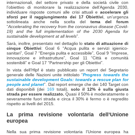
internazionali, del settore privato e della società civile con
l’obiettivo di monitorare la realizzazione dell’Agenda 2030,
individuare risposte comuni alle crisi attuali e
accelerare gli
sforzi per il raggiungimento dei 17 Obiettivi
, un’urgenza
sottolineata anche nella scelta del
tema del forum
“
Accelerating the recovery from the coronavirus disease (Covid-
19) and the full implementation of the 2030 Agenda for
sustainable development at all levels
”.
Sarà, inoltre, presentato nel dettaglio lo
stato di attuazione di
cinque Obiettivi
: Goal 6 “Acqua pulita e servizi igienico-
sanitari”, Goal 7 “Energia pulita e accessibile”, Goal 9 “Imprese,
innovazione e infrastrutture”, Goal 11 “Città e comunità
sostenibili” e Goal 17 “Partnership per gli Obiettivi”.
In vista dell’Hlpf è stato pubblicato un report del Segretario
generale delle Nazioni unite intitolato “
Progress towards the
sustainable development Goals: towards a rescue plan for
people and planet
”. Dal report emerge che dei 140 Target con
dati disponibili (dei
169
totali),
solo il 12% è sulla giusta
strada per essere realizzato.
Quasi il 50% è moderatamente o
severamente fuori strada e circa il 30% è fermo o è regredito
rispetto ai livelli del 2015.
La prima revisione volontaria dell’Unione
europea
Nella sua prima revisione volontaria l’Unione europea ha