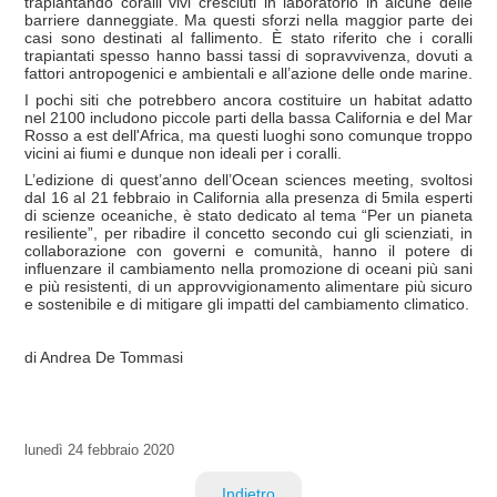
trapiantando coralli vivi cresciuti in laboratorio in alcune delle
barriere danneggiate. Ma questi sforzi nella maggior parte dei
casi sono destinati al fallimento. È stato riferito che i coralli
trapiantati spesso hanno bassi tassi di sopravvivenza, dovuti a
fattori antropogenici e ambientali e all’azione delle onde marine.
I pochi siti che potrebbero ancora costituire un habitat adatto
nel 2100 includono piccole parti della bassa California e del Mar
Rosso a est dell'Africa, ma questi luoghi sono comunque troppo
vicini ai fiumi e dunque non ideali per i coralli.
L’edizione di quest’anno dell’Ocean sciences meeting, svoltosi
dal 16 al 21 febbraio in California alla presenza di 5mila esperti
di scienze oceaniche, è stato dedicato al tema “Per un pianeta
resiliente”, per ribadire il concetto secondo cui gli scienziati, in
collaborazione con governi e comunità, hanno il potere di
influenzare il cambiamento nella promozione di oceani più sani
e più resistenti, di un approvvigionamento alimentare più sicuro
e sostenibile e di mitigare gli impatti del cambiamento climatico.
di Andrea De Tommasi
lunedì
24 febbraio 2020
Indietro