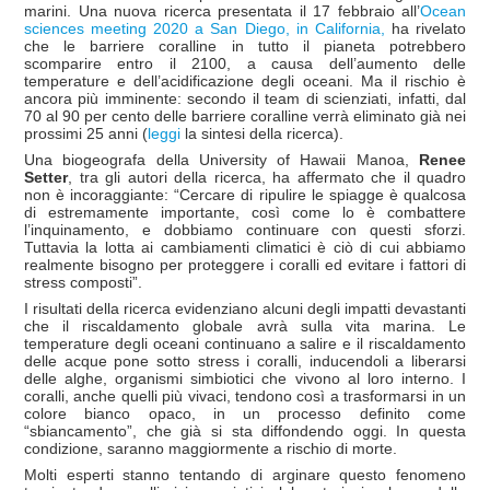
marini. Una nuova ricerca presentata il 17 febbraio all’
Ocean
sciences meeting 2020 a San Diego, in California,
ha rivelato
che le barriere coralline in tutto il pianeta potrebbero
scomparire entro il 2100, a causa dell’aumento delle
temperature e dell’acidificazione degli oceani. Ma il rischio è
ancora più imminente: secondo il team di scienziati, infatti, dal
70 al 90 per cento delle barriere coralline verrà eliminato già nei
prossimi 25 anni (
leggi
la sintesi della ricerca).
Una biogeografa della University of Hawaii Manoa,
Renee
Setter
, tra gli autori della ricerca, ha affermato che il quadro
non è incoraggiante: “Cercare di ripulire le spiagge è qualcosa
di estremamente importante, così come lo è combattere
l’inquinamento, e dobbiamo continuare con questi sforzi.
Tuttavia la lotta ai cambiamenti climatici è ciò di cui abbiamo
realmente bisogno per proteggere i coralli ed evitare i fattori di
stress composti”.
I risultati della ricerca evidenziano alcuni degli impatti devastanti
che il riscaldamento globale avrà sulla vita marina. Le
temperature degli oceani continuano a salire e il riscaldamento
delle acque pone sotto stress i coralli, inducendoli a liberarsi
delle alghe, organismi simbiotici che vivono al loro interno. I
coralli, anche quelli più vivaci, tendono così a trasformarsi in un
colore bianco opaco, in un processo definito come
“sbiancamento”, che già si sta diffondendo oggi. In questa
condizione, saranno maggiormente a rischio di morte.
Molti esperti stanno tentando di arginare questo fenomeno