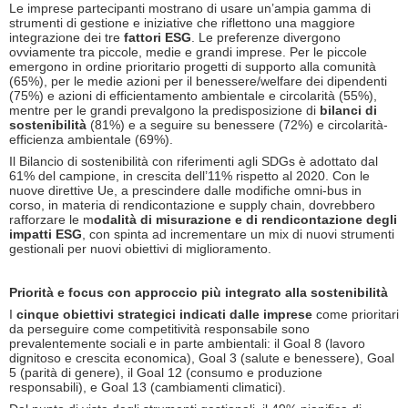
Le imprese partecipanti mostrano di usare un’ampia gamma di
strumenti di gestione e iniziative che riflettono una maggiore
integrazione dei tre
fattori ESG
. Le preferenze divergono
ovviamente tra piccole, medie e grandi imprese. Per le piccole
emergono in ordine prioritario progetti di supporto alla comunità
(65%), per le medie azioni per il benessere/welfare dei dipendenti
(75%) e azioni di efficientamento ambientale e circolarità (55%),
mentre per le grandi prevalgono la predisposizione di
bilanci di
sostenibilità
(81%) e a seguire su benessere (72%) e circolarità-
efficienza ambientale (69%).
Il Bilancio di sostenibilità con riferimenti agli SDGs è adottato dal
61% del campione, in crescita dell’11% rispetto al 2020. Con le
nuove direttive Ue, a prescindere dalle modifiche omni-bus in
corso, in materia di rendicontazione e supply chain, dovrebbero
rafforzare le m
odalità di misurazione e di rendicontazione degli
impatti ESG
, con spinta ad incrementare un mix di nuovi strumenti
gestionali per nuovi obiettivi di miglioramento.
Priorità e focus con approccio più integrato alla sostenibilità
I
cinque obiettivi strategici indicati dalle imprese
come prioritari
da perseguire come competitività responsabile sono
prevalentemente sociali e in parte ambientali: il Goal 8 (lavoro
dignitoso e crescita economica), Goal 3 (salute e benessere), Goal
5 (parità di genere), il Goal 12 (consumo e produzione
responsabili), e Goal 13 (cambiamenti climatici).