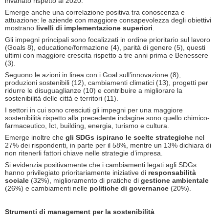
invariato rispetto al 2020.
Emerge anche una correlazione positiva tra conoscenza e
attuazione: le aziende con maggiore consapevolezza degli obiettivi
mostrano
livelli di implementazione superiori
.
Gli impegni principali sono focalizzati in ordine prioritario sul lavoro
(Goals 8), educatione/formazione (4), parità di genere (5), questi
ultimi con maggiore crescita rispetto a tre anni prima e Benessere
(3).
Seguono le azioni in linea con i Goal sull’innovazione (8),
produzioni sostenibili (12), cambiamenti climatici (13), progetti per
ridurre le disuguaglianze (10) e contribuire a migliorare la
sostenibilità delle città e territori (11).
I settori in cui sono cresciuti gli impegni per una maggiore
sostenibilità rispetto alla precedente indagine sono quello chimico-
farmaceutico, Ict, building, energia, turismo e cultura.
Emerge inoltre che
gli SDGs ispirano le scelte strategiche
nel
27% dei rispondenti, in parte per il 58%, mentre un 13% dichiara di
non ritenerli fattori chiave nelle strategie d’impresa.
Si evidenzia positivamente che i cambiamenti legati agli SDGs
hanno privilegiato prioritariamente iniziative di
responsabilità
sociale
(32%), miglioramento di pratiche di
gestione ambientale
(26%) e cambiamenti nelle
politiche di governance
(20%).
Strumenti di management per la sostenibilità