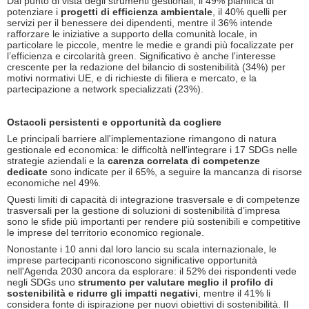
Dal punto di vista degli strumenti gestionali, il 49% pianifica di
potenziare i
progetti di efficienza ambientale
, il 40% quelli per
servizi per il benessere dei dipendenti, mentre il 36% intende
rafforzare le iniziative a supporto della comunità locale, in
particolare le piccole, mentre le medie e grandi più focalizzate per
l’efficienza e circolarità green. Significativo è anche l'interesse
crescente per la redazione del bilancio di sostenibilità (34%) per
motivi normativi UE, e di richieste di filiera e mercato, e la
partecipazione a network specializzati (23%).
Ostacoli persistenti e opportunità da cogliere
Le principali barriere all'implementazione rimangono di natura
gestionale ed economica: le difficoltà nell'integrare i 17 SDGs nelle
strategie aziendali e la
carenza correlata di competenze
dedicate
sono indicate per il 65%, a seguire la mancanza di risorse
economiche nel 49%.
Questi limiti di capacità di integrazione trasversale e di competenze
trasversali per la gestione di soluzioni di sostenibilità d’impresa
sono le sfide più importanti per rendere più sostenibili e competitive
le imprese del territorio economico regionale.
Nonostante i 10 anni dal loro lancio su scala internazionale, le
imprese partecipanti riconoscono significative opportunità
nell'Agenda 2030 ancora da esplorare: il 52% dei rispondenti vede
negli SDGs uno
strumento per valutare meglio il profilo di
sostenibilità e ridurre gli impatti negativi
, mentre il 41% li
considera fonte di ispirazione per nuovi obiettivi di sostenibilità. Il