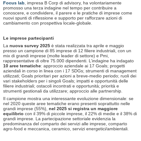
Focus lab
, impresa B Corp di advisory, ha volontariamente
promosso una terza indagine nel tempo per contribuire a
conoscere, e condividere, il parere e le pratiche di imprese come
nuovi spunti di riflessione e supporto per rafforzare azioni di
cambiamento con prospettiva locale-globale.
Le imprese partecipanti
La
nuova survey
2025
è stata realizzata tra aprile e maggio
presso un campione di 85 imprese di 12 filiere industriali, con un
mix di grandi imprese (molte leader di settore) e Pmi,
rappresentative di oltre 75.000 dipendenti. L’indagine ha indagato
10 aree tematiche
: approccio aziendale ai 17 Goals; progetti
aziendali in corso in linea con i 17 SDGs; strumenti di management
utilizzati; Goals prioritari per azioni a breve-medio periodo; ruoli dei
vari stakeholders per i singoli Goals; impatti e opportunità delle
filiere industriali; ostacoli incontrati e opportunità; priorità e
strumenti gestionali da utilizzare; approccio alle partnership.
Il campione mostra una interessante evoluzione dimensionale: se
nel 2020 queste aree tematiche erano presenti soprattutto nelle
grandi imprese (55%),
nel 2025 si registra un maggiore
equilibrio
con il 39% di piccole imprese, il 22% di medie e il 38% di
grandi imprese. La partecipazione settoriale evidenzia la
predominanza del comparto dei servizi alle imprese, comparto
agro-food e meccanica, ceramico, servizi energetici/ambientali.