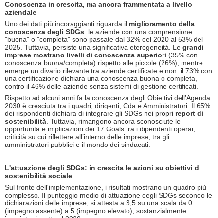
Conoscenza in crescita, ma ancora frammentata a livello
aziendale
Uno dei dati più incoraggianti riguarda il
miglioramento della
conoscenza degli SDGs
: le aziende con una comprensione
"buona" o "completa" sono passate dal 32% del 2020 al 53% del
2025. Tuttavia, persiste una significativa eterogeneità. Le
grandi
imprese mostrano livelli di conoscenza superiori
(35% con
conoscenza buona/completa) rispetto alle piccole (26%), mentre
emerge un divario rilevante tra aziende certificate e non: il 73% con
una certificazione dichiara una conoscenza buona o completa,
contro il 46% delle aziende senza sistemi di gestione certificati.
Rispetto ad alcuni anni fa la conoscenza degli Obiettivi dell’Agenda
2030 è cresciuta tra i quadri, dirigenti, Cda e Amministratori. Il 65%
dei rispondenti dichiara di integrare gli SDGs nei propri
report di
sostenibilità
. Tuttavia, rimangono ancora sconosciute le
opportunità e implicazioni dei 17 Goals tra i dipendenti operai,
criticità su cui riflettere all’interno delle imprese, tra gli
amministratori pubblici e il mondo dei sindacati.
L'attuazione degli SDGs: in crescita le azioni su obiettivi di
sostenibilità sociale
Sul fronte dell'implementazione, i risultati mostrano un quadro più
complesso. Il punteggio medio di attuazione degli SDGs secondo le
dichiarazioni delle imprese, si attesta a 3,5 su una scala da 0
(impegno assente) a 5 (impegno elevato), sostanzialmente