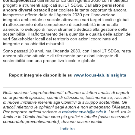
consapevolezza
dell'importanza dell'Agenda 2030 con molteplici
progetti e strumenti applicati sui 17 SDGs. Dall'altro
persistono
ancora diversi ostacoli
per cogliere le tante opportunità ancora
inespresse offerte dalla dall’Agenda 2030 per l’innovazione
integrata ambientale e sociale attraverso vari target locali e globali:
il rafforzamento delle competenze di sostenibilità interne alle
aziende, lo sviluppo di nuovi strumenti dedicati alla gestione della
sostenibilità, il rafforzamento della quantità e qualità delle azioni dei
vari Stakeholder locali del territorio con azioni coordinate ed
integrate e su obiettivi misurabili.
Sono passati 10 anni, ma l’Agenda 2030, con i suoi 17 SDGs, resta
ancora più che attuale e di riferimento per azioni integrate di
sostenibilità con una prospettiva locale e globale.
Report integrale disponibile su
www.focus-lab.it/insights
Nella sezione “approfondimenti” offriamo ai lettori analisi di esperti
su argomenti specifici, spunti di riflessione, testimonianze, racconti
di nuove iniziative inerenti agli Obiettivi di sviluppo sostenibile. Gli
articoli riflettono le opinioni degli autori e non impegnano l’Alleanza.
Per proporre articoli scrivere a
redazioneweb@asvis.it
. I testi, tra le
4mila e le 10mila battute circa più grafici e tabelle (salvo eccezioni
concordate preventivamente), devono essere inediti.
Indietro