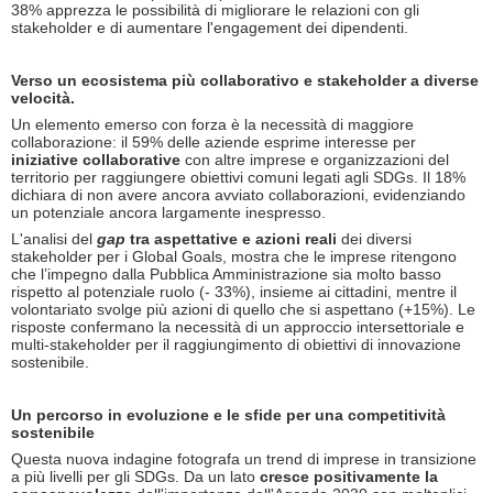
38% apprezza le possibilità di migliorare le relazioni con gli
stakeholder e di aumentare l'engagement dei dipendenti.
Verso un ecosistema più collaborativo e stakeholder a diverse
velocità.
Un elemento emerso con forza è la necessità di maggiore
collaborazione: il 59% delle aziende esprime interesse per
iniziative collaborative
con altre imprese e organizzazioni del
territorio per raggiungere obiettivi comuni legati agli SDGs. Il 18%
dichiara di non avere ancora avviato collaborazioni, evidenziando
un potenziale ancora largamente inespresso.
L'analisi del
gap
tra aspettative e azioni reali
dei diversi
stakeholder per i Global Goals, mostra che le imprese ritengono
che l’impegno dalla Pubblica Amministrazione sia molto basso
rispetto al potenziale ruolo (- 33%), insieme ai cittadini, mentre il
volontariato svolge più azioni di quello che si aspettano (+15%). Le
risposte confermano la necessità di un approccio intersettoriale e
multi-stakeholder per il raggiungimento di obiettivi di innovazione
sostenibile.
Un percorso in evoluzione e le sfide per una competitività
sostenibile
Questa nuova indagine fotografa un trend di imprese in transizione
a più livelli per gli SDGs. Da un lato
cresce positivamente la